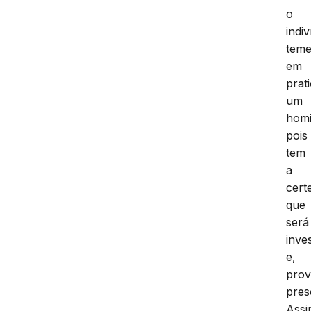
o
indi
tem
em
prat
um
homi
pois
tem
a
cert
que
será
inve
e,
prov
pres
Assi