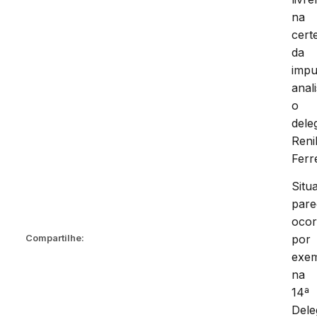
na
cert
da
impu
anal
o
dele
Reni
Ferre
Situ
pare
ocor
por
Compartilhe:
exem
na
14ª
Dele