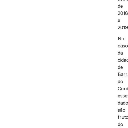
de
201
e
2019
No
cas
da
cida
de
Barr
do
Cord
esse
dad
são
frut
do