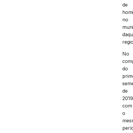
de
homi
no
muni
daqu
regi
No
comp
do
prim
seme
de
201
com
o
mes
perí