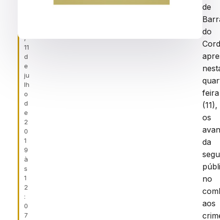
f
de
ei
Barr
r
a
do
,
Cord
11
apre
d
e
nest
ju
quar
lh
feira
o
d
(11),
e
os
2
ava
0
1
da
9
segu
à
públ
s
1
no
2
com
:
aos
0
crim
7