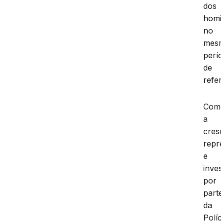
dos
homi
no
mes
perí
de
refe
Com
a
cres
repr
e
inve
por
part
da
Políc