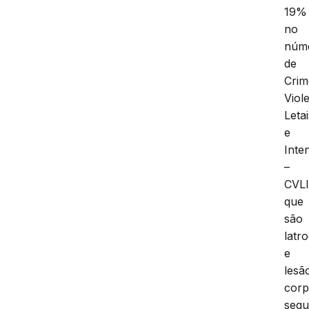
19%
no
núm
de
Crim
Viol
Letai
e
Inte
–
CVLI
que
são
latr
e
lesã
corp
segu