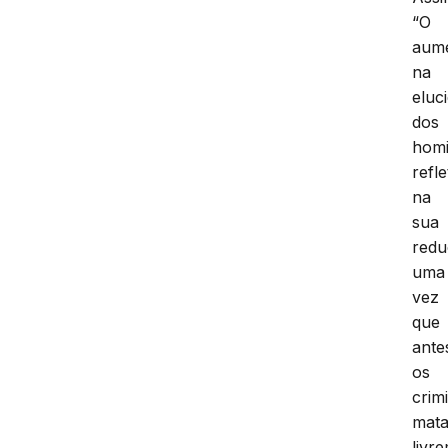
“O
aum
na
eluc
dos
homi
refle
na
sua
redu
uma
vez
que
ante
os
crim
mat
livr