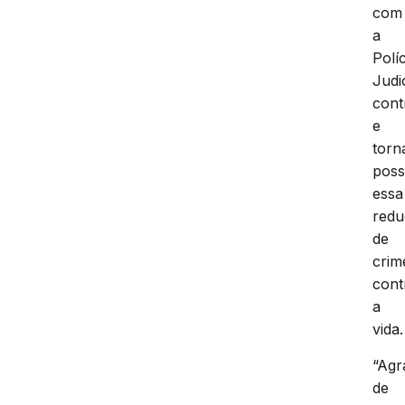
com
a
Políc
Judic
cont
e
torn
poss
essa
red
de
crim
cont
a
vida.
“Ag
de