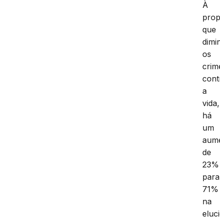
À
pro
que
dim
os
crim
cont
a
vida,
há
um
aum
de
23%
para
71%
na
eluc