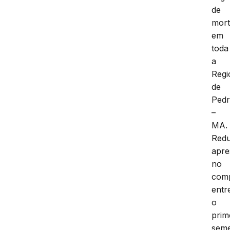
de
mort
em
toda
a
Regi
de
Pedr
–
MA.
Red
apre
no
comp
entr
o
prim
seme