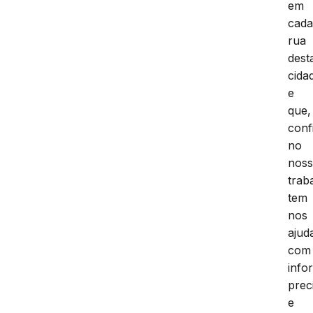
em
cad
rua
dest
cida
e
que,
conf
no
nos
trab
tem
nos
ajud
com
info
prec
e