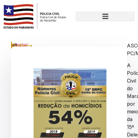
Polícia
P
AS
VOLTAR
u
PC/
Civil
bl
reduz
ic
A
a
o
Políc
d
índice
o
Civil
e
de
do
m
Mar
homicídios
:
q
por
em
ui
mei
mais
n
da
t
uma
15ª
a
regional
-
Dele