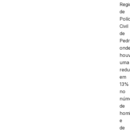
Regi
de
Políc
Civil
de
Pedr
ond
hou
uma
red
em
13%
no
núm
de
homi
e
de