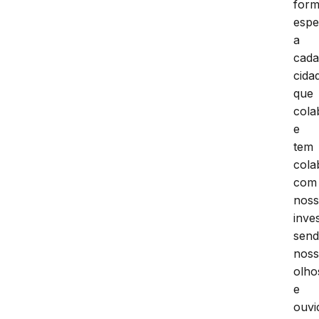
for
espe
a
cad
cida
que
cola
e
tem
cola
com
noss
inve
sen
nos
olho
e
ouvi