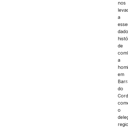
nos
leva
a
esse
dad
hist
de
com
a
homi
em
Barr
do
Cord
com
o
dele
regi