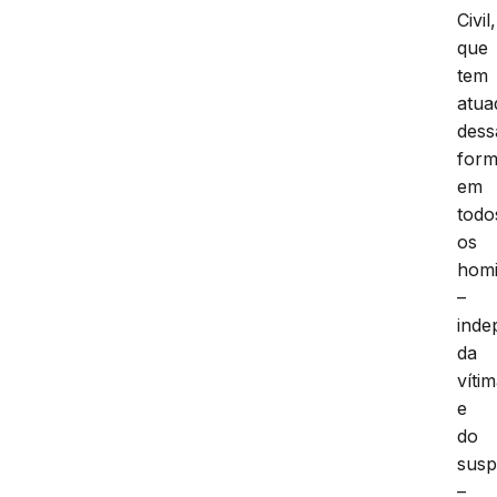
Civil,
que
tem
atua
dess
for
em
todo
os
homi
–
inde
da
víti
e
do
susp
–