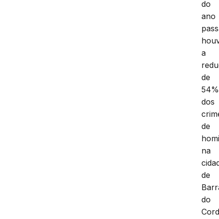
do
ano
pass
hou
a
red
de
54
dos
crim
de
homi
na
cida
de
Barr
do
Cord