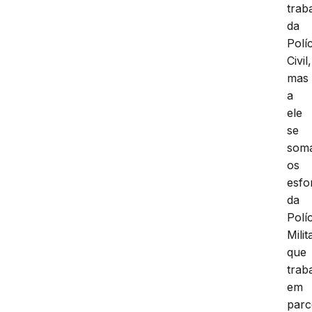
trab
da
Políc
Civil,
mas
a
ele
se
som
os
esfo
da
Políc
Milit
que
trab
em
parc