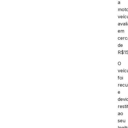
a
moto
veíc
aval
em
cerc
de
R$15
O
veíc
foi
recu
e
devi
resti
ao
seu
legí