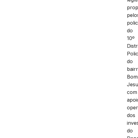
prop
pelo
polic
do
10º
Distr
Polic
do
bair
Bom
Jesu
com
apoi
oper
dos
inve
do