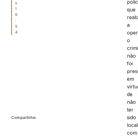
polic
s
1
que
6
real
:
a
5
oper
4
o
crim
não
foi
pres
em
virt
de
não
ter
sido
Compartilhe:
loca
com