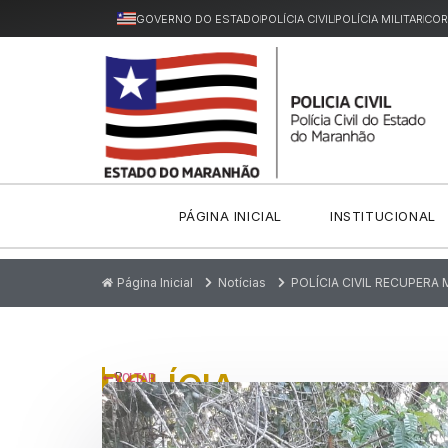
GOVERNO DO ESTADO
POLÍCIA CIVIL
POLÍCIA MILITAR
COR
PÁGINA INICIAL
INSTITUCIONAL
Página Inicial
Notícias
POLÍCIA CIVIL RECUPERA
POLÍCIA
P
VOLTAR
u
CIVIL
bl
ic