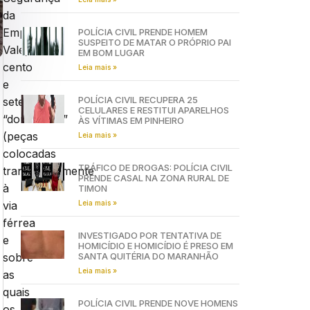
da
Empresa
POLÍCIA CIVIL PRENDE HOMEM
SUSPEITO DE MATAR O PRÓPRIO PAI
Vale,
EM BOM LUGAR
cento
Leia mais »
e
POLÍCIA CIVIL RECUPERA 25
setenta
CELULARES E RESTITUI APARELHOS
“dormentes”
ÀS VÍTIMAS EM PINHEIRO
(peças
Leia mais »
colocadas
TRÁFICO DE DROGAS: POLÍCIA CIVIL
transversalmente
PRENDE CASAL NA ZONA RURAL DE
à
TIMON
Leia mais »
via
férrea
INVESTIGADO POR TENTATIVA DE
e
HOMICÍDIO E HOMICÍDIO É PRESO EM
SANTA QUITÉRIA DO MARANHÃO
sobre
Leia mais »
as
quais
POLÍCIA CIVIL PRENDE NOVE HOMENS
os