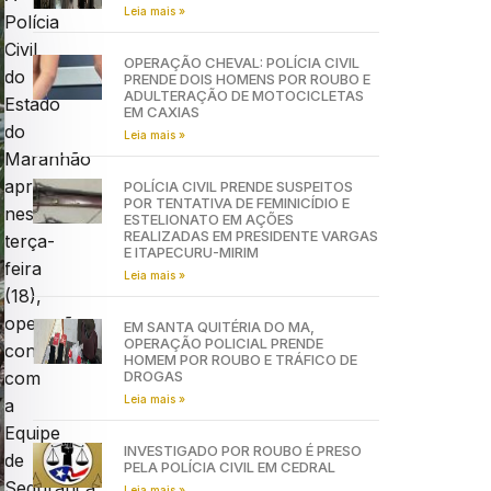
Leia mais »
Polícia
Civil
OPERAÇÃO CHEVAL: POLÍCIA CIVIL
do
PRENDE DOIS HOMENS POR ROUBO E
ADULTERAÇÃO DE MOTOCICLETAS
Estado
EM CAXIAS
do
Leia mais »
Maranhão
apreendeu,
POLÍCIA CIVIL PRENDE SUSPEITOS
POR TENTATIVA DE FEMINICÍDIO E
nesta
ESTELIONATO EM AÇÕES
REALIZADAS EM PRESIDENTE VARGAS
terça-
E ITAPECURU-MIRIM
feira
Leia mais »
(18),
operação
EM SANTA QUITÉRIA DO MA,
OPERAÇÃO POLICIAL PRENDE
conjunta
HOMEM POR ROUBO E TRÁFICO DE
DROGAS
com
Leia mais »
a
Equipe
INVESTIGADO POR ROUBO É PRESO
de
PELA POLÍCIA CIVIL EM CEDRAL
Segurança
Leia mais »