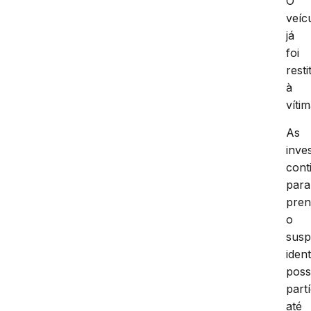
O
veíc
já
foi
resti
à
vítim
As
inve
cont
para
pren
o
susp
ident
poss
part
até