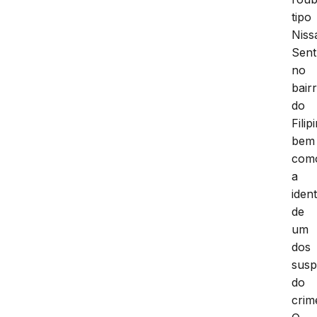
tipo
Niss
Sent
no
bair
do
Filip
bem
com
a
iden
de
um
dos
susp
do
crim