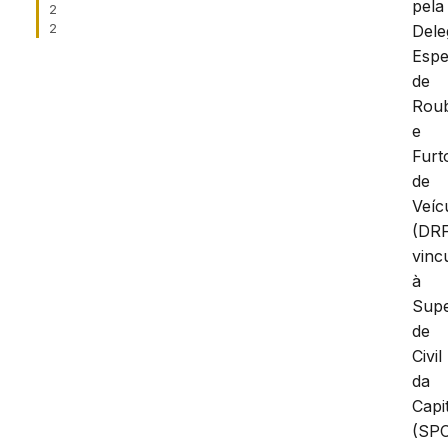
pela
2
2
Dele
Espe
de
Rou
e
Furt
de
Veíc
(DRF
vinc
à
Supe
de
Civil
da
Capi
(SPC