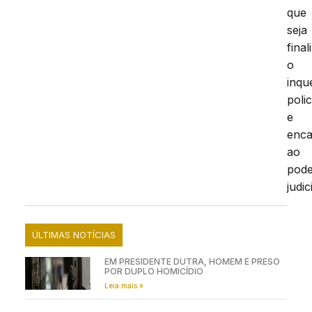
que
seja
fina
o
inqu
polic
e
enc
ao
pod
judic
ÚLTIMAS NOTÍCIAS
EM PRESIDENTE DUTRA, HOMEM É PRESO
POR DUPLO HOMICÍDIO
Leia mais »