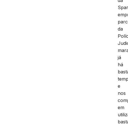
da
Spar
emp
parc
da
Políc
Judi
mar
já
há
bast
temp
e
nos
com
em
utili
bast