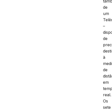
tam
de
um
Telê
–
dispo
de
prec
dest
à
med
de
dist
em
tem
real.
Os
sete