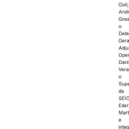
Civil,
And
Goss
o
Dele
Gera
Adju
Oper
Dani
Vera
o
Supe
da
SEIC
Ede
Mart
e
inte