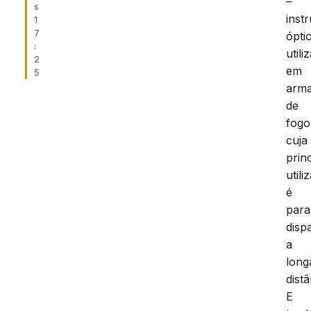
–
s
inst
1
7
ópti
:
utili
2
em
5
arm
de
fogo
cuja
prin
utili
é
para
disp
a
long
distâ
E