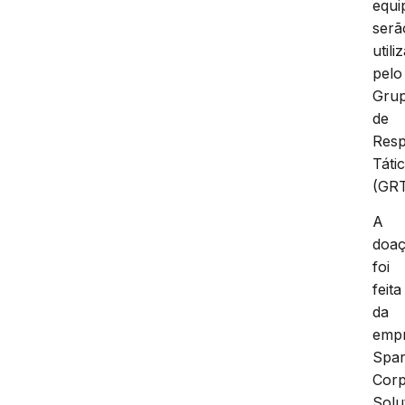
equi
serã
utili
pelo
Gru
de
Resp
Táti
(GRT
A
doa
foi
feita
da
emp
Spar
Corp
Solu