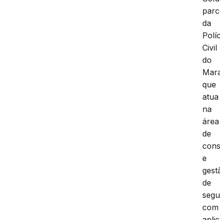
parc
da
Políc
Civil
do
Mar
que
atua
na
área
de
cons
e
gest
de
segu
com
apli