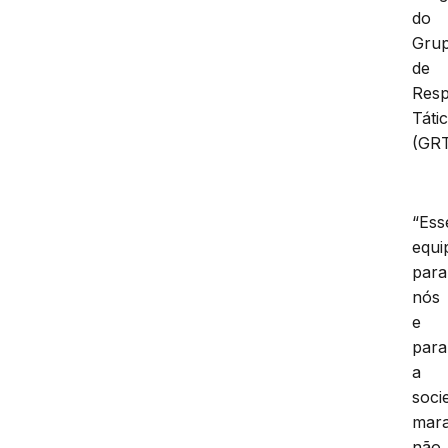
do
Gru
de
Resp
Táti
(GRT
“Ess
equi
para
nós
e
para
a
soci
mar
não