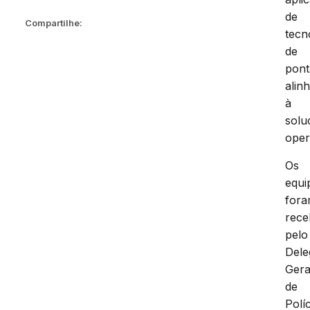
de
Compartilhe:
tecn
de
pont
alin
à
solu
oper
Os
equi
for
rece
pelo
Dele
Gera
de
Políc