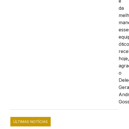
e
da
mel
mane
esse
equi
ótic
rece
hoje
agra
o
Dele
Gera
And
Goss
ÚLTIMAS NOTÍCIAS