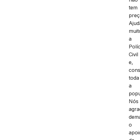
tem
preç
Ajud
muit
a
Políc
Civil
e,
cons
toda
a
popu
Nós
agr
dema
o
apoi