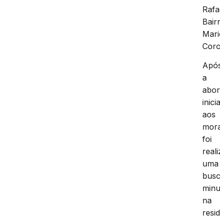
Rafa
Bair
Mari
Coro
Apó
a
abo
inicia
aos
mora
foi
real
uma
bus
minu
na
resi