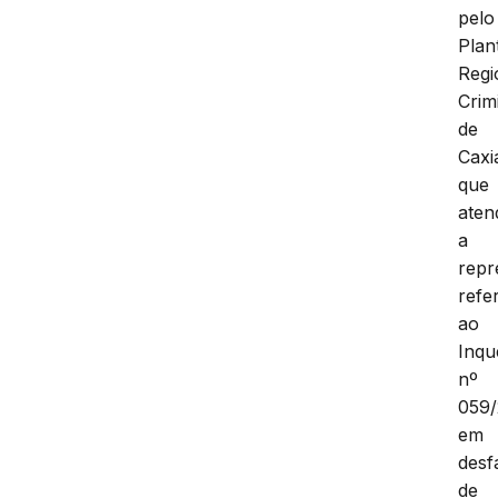
pelo
Plan
Regi
Crim
de
Caxi
que
aten
a
repr
refe
ao
Inqu
nº
059/
em
desf
de