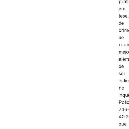
práti
em
tese
de
crim
de
rou
majo
alé
de
ser
indi
no
inqu
Polic
746
40.2
que