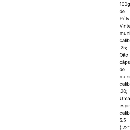
100
de
Pólv
Vint
mun
cali
.25;
Oito
cáps
de
mun
cali
.20;
Um
espi
cali
5.5
(.22”