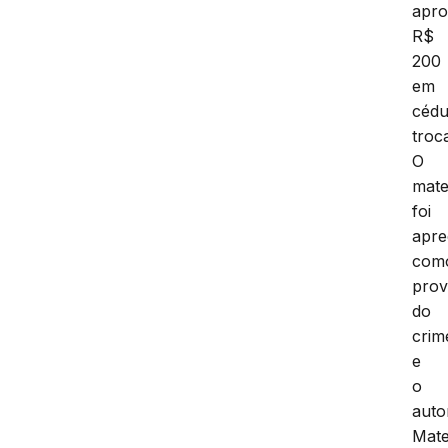
apro
R$
200
em
cédu
troc
O
mate
foi
apre
com
pro
do
crim
e
o
auto
Mate