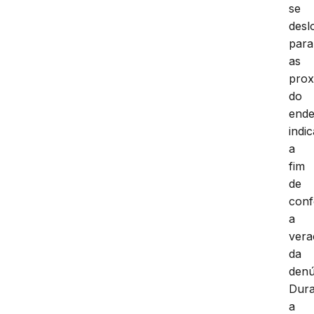
se
desl
para
as
prox
do
end
indi
a
fim
de
conf
a
vera
da
denú
Dura
a