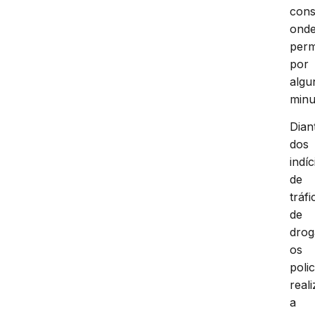
cons
ond
per
por
algu
minu
Dian
dos
indíc
de
tráfi
de
drog
os
polic
real
a