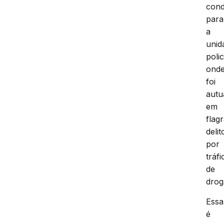
cond
para
a
unid
polic
ond
foi
autu
em
flag
delit
por
tráfi
de
drog
Essa
é