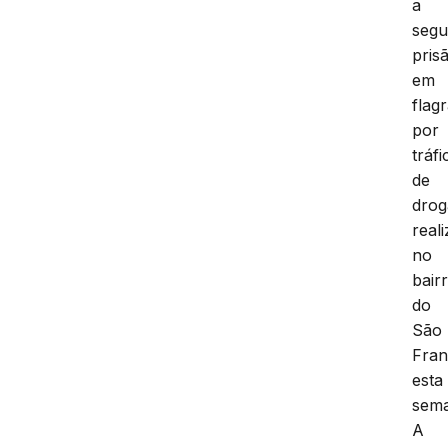
a
seg
pris
em
flag
por
tráfi
de
drog
real
no
bair
do
São
Fran
esta
sem
A