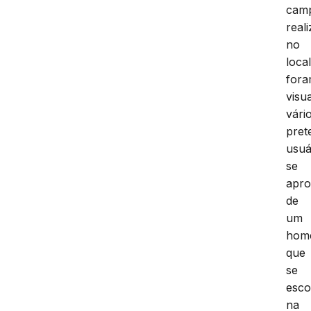
cam
real
no
local
for
visu
vári
pret
usuá
se
apr
de
um
hom
que
se
esco
na