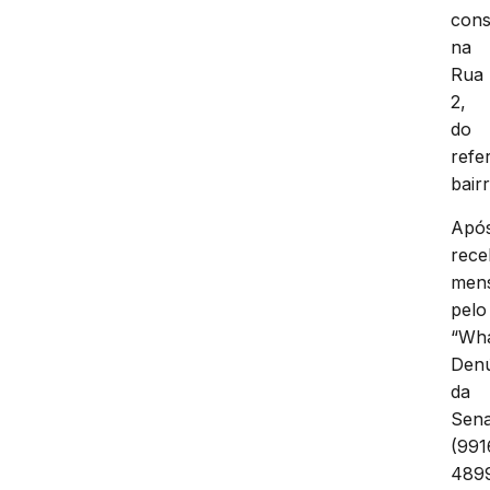
cons
na
Rua
2,
do
refe
bairr
Apó
rece
men
pelo
“Wh
Denú
da
Sen
(991
4899