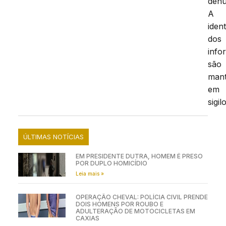
denú
A
iden
dos
info
são
mant
em
sigilo
ÚLTIMAS NOTÍCIAS
EM PRESIDENTE DUTRA, HOMEM É PRESO
POR DUPLO HOMICÍDIO
Leia mais »
OPERAÇÃO CHEVAL: POLÍCIA CIVIL PRENDE
DOIS HOMENS POR ROUBO E
ADULTERAÇÃO DE MOTOCICLETAS EM
CAXIAS