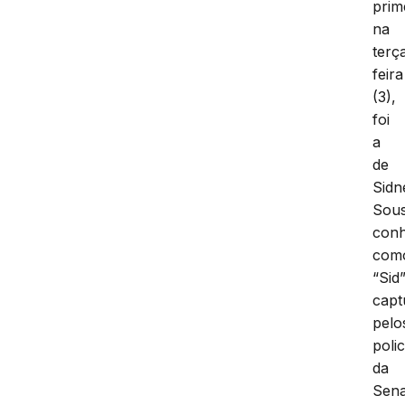
prim
na
terç
feira
(3),
foi
a
de
Sidn
Sous
conh
com
“Sid”
capt
pelo
polic
da
Sen