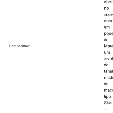
abo
no
imóv
enco
em
pod
de
Mate
Compartilhe:
um
invó
de
tam
méd
de
mac
tipo
Ska
–