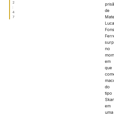
2
pris
:
de
4
Mat
7
Luc
Fon
Ferr
surp
no
mom
em
que
come
mac
do
tipo
Skan
em
uma