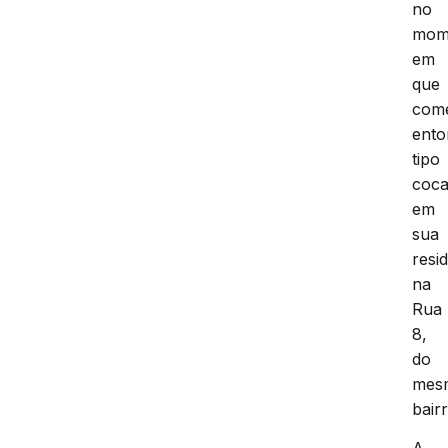
no
mom
em
que
come
ento
tipo
coca
em
sua
resi
na
Rua
8,
do
mes
bairr
A