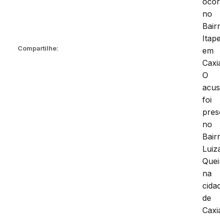
ocor
no
Bair
Itap
Compartilhe:
em
Caxi
O
acu
foi
pres
no
Bair
Luiz
Quei
na
cida
de
Caxi