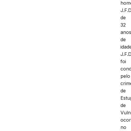
hom
J.F.D
de
32
ano
de
idade
J.F.D
foi
con
pelo
crim
de
Estu
de
Vuln
ocor
no