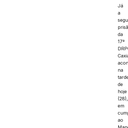
Já
a
seg
pris
da
17ª
DRP
Caxi
acon
na
tard
de
hoje
(28)
em
cum
ao
Man