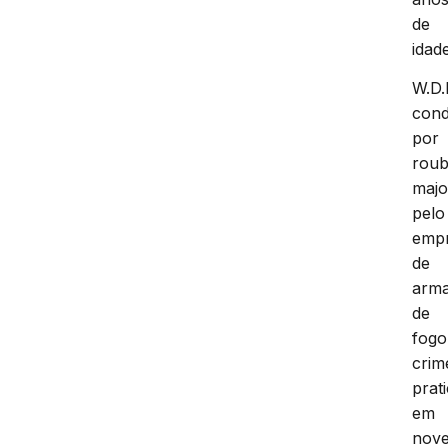
de
idade
W.D.
con
por
rou
majo
pelo
emp
de
arm
de
fogo
crim
prat
em
nov