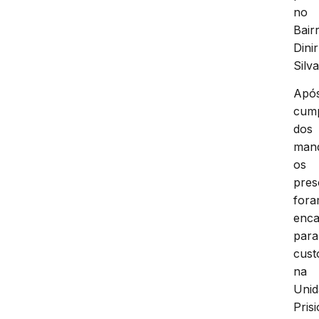
no
Bair
Dinir
Silva
Apó
cum
dos
man
os
pres
for
enc
para
cust
na
Unid
Pris