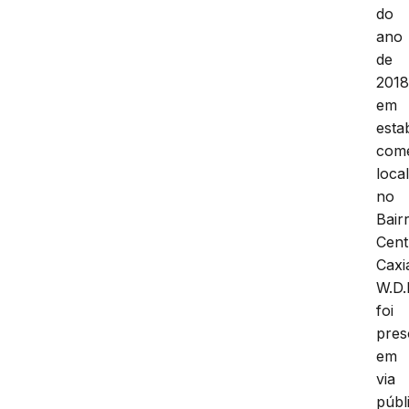
do
ano
de
2018
em
esta
come
loca
no
Bair
Cent
Caxi
W.D.
foi
pres
em
via
públ