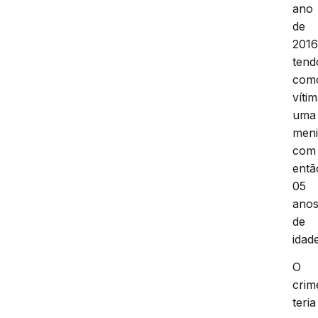
ano
de
2016
tend
com
víti
uma
men
com
entã
05
ano
de
idade
O
crim
teria