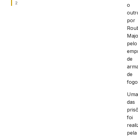
2
o
outr
por
Rou
Maj
pelo
emp
de
arm
de
fogo
Um
das
pris
foi
real
pela