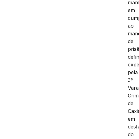
man
em
cum
ao
man
de
pris
defin
expe
pela
3ª
Vara
Crim
de
Caxi
em
desf
do