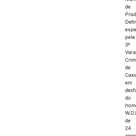
de
Pris
Defin
expe
pela
3ª
Vara
Crim
de
Caxi
em
desf
do
hom
W.D.
de
24
ano