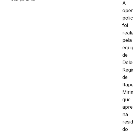
A
ope
polic
foi
real
pela
equi
de
Dele
Regi
de
Itap
Miri
que
apre
na
resi
do