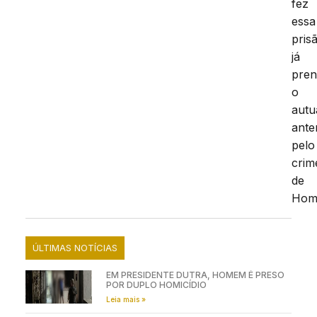
fez
essa
pris
já
pre
o
autu
ante
pelo
crim
de
Homi
ÚLTIMAS NOTÍCIAS
EM PRESIDENTE DUTRA, HOMEM É PRESO
POR DUPLO HOMICÍDIO
Leia mais »