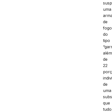
susp
uma
arm
de
fogo
do
tipo
“gar
alé
de
22
por
indi
de
uma
subs
que
tudo