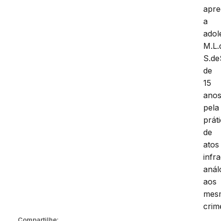
apr
a
adol
M.L.
S.de
de
15
anos
pela
prát
de
atos
infr
anál
aos
mes
crim
Compartilhe: