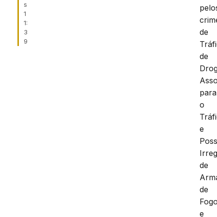
s
pelo
1
crim
1:
de
3
9
Tráf
de
Drog
Asso
para
o
Tráf
e
Pos
Irre
de
Arm
de
Fogo
e