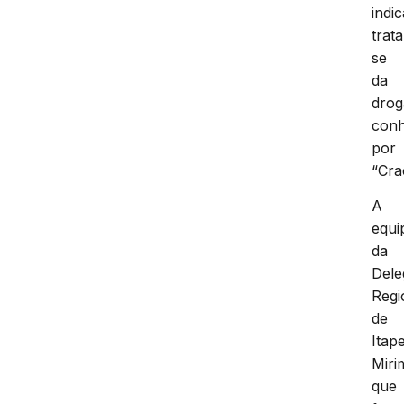
indic
trata
se
da
drog
conh
por
“Cra
A
equi
da
Dele
Regi
de
Itap
Miri
que