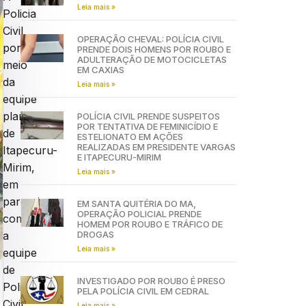
Leia mais »
Policia
Civil
OPERAÇÃO CHEVAL: POLÍCIA CIVIL
por
PRENDE DOIS HOMENS POR ROUBO E
ADULTERAÇÃO DE MOTOCICLETAS
meio
EM CAXIAS
da
Leia mais »
equipe
plantonista
POLÍCIA CIVIL PRENDE SUSPEITOS
POR TENTATIVA DE FEMINICÍDIO E
de
ESTELIONATO EM AÇÕES
REALIZADAS EM PRESIDENTE VARGAS
Itapecuru-
E ITAPECURU-MIRIM
Mirim,
Leia mais »
em
parceria
EM SANTA QUITÉRIA DO MA,
OPERAÇÃO POLICIAL PRENDE
com
HOMEM POR ROUBO E TRÁFICO DE
DROGAS
a
Leia mais »
equipe
de
INVESTIGADO POR ROUBO É PRESO
Policia
PELA POLÍCIA CIVIL EM CEDRAL
Civil
Leia mais »