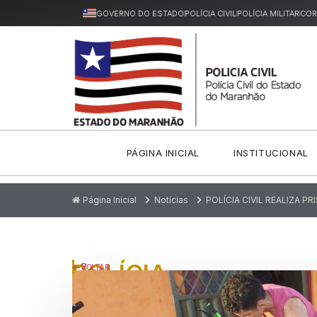
GOVERNO DO ESTADO
POLÍCIA CIVIL
POLÍCIA MILITAR
COR
PÁGINA INICIAL
INSTITUCIONAL
Página Inicial
Notícias
POLÍCIA CIVIL REALIZA 
POLÍCIA
P
VOLTAR
u
CIVIL
bl
ic