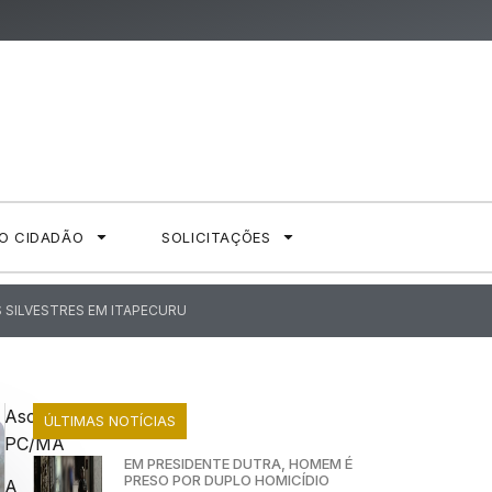
AO CIDADÃO
SOLICITAÇÕES
S SILVESTRES EM ITAPECURU
Ascom
ÚLTIMAS NOTÍCIAS
PC/MA
EM PRESIDENTE DUTRA, HOMEM É
PRESO POR DUPLO HOMICÍDIO
A