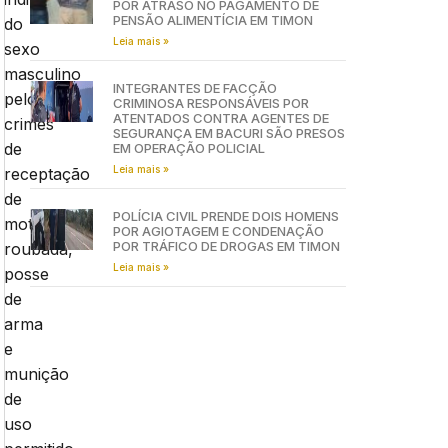
POR ATRASO NO PAGAMENTO DE
PENSÃO ALIMENTÍCIA EM TIMON
do
Leia mais »
sexo
masculino
INTEGRANTES DE FACÇÃO
pelos
CRIMINOSA RESPONSÁVEIS POR
ATENTADOS CONTRA AGENTES DE
crimes
SEGURANÇA EM BACURI SÃO PRESOS
de
EM OPERAÇÃO POLICIAL
Leia mais »
receptação
de
POLÍCIA CIVIL PRENDE DOIS HOMENS
motocicleta
POR AGIOTAGEM E CONDENAÇÃO
POR TRÁFICO DE DROGAS EM TIMON
roubada,
Leia mais »
posse
de
arma
e
munição
de
uso