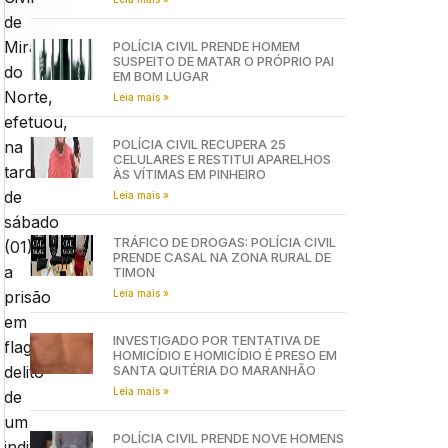
de
Miranda
POLÍCIA CIVIL PRENDE HOMEM
SUSPEITO DE MATAR O PRÓPRIO PAI
do
EM BOM LUGAR
Norte,
Leia mais »
efetuou,
POLÍCIA CIVIL RECUPERA 25
na
CELULARES E RESTITUI APARELHOS
tarde
ÀS VÍTIMAS EM PINHEIRO
de
Leia mais »
sábado
TRÁFICO DE DROGAS: POLÍCIA CIVIL
(01)
PRENDE CASAL NA ZONA RURAL DE
a
TIMON
Leia mais »
prisão
em
INVESTIGADO POR TENTATIVA DE
flagrante
HOMICÍDIO E HOMICÍDIO É PRESO EM
SANTA QUITÉRIA DO MARANHÃO
delito
Leia mais »
de
um
POLÍCIA CIVIL PRENDE NOVE HOMENS
indivíduo