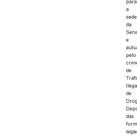
para
a
sede
da
Sen
e
autu
pelo
crim
de
Tráf
Ilega
de
Drog
Depo
das
form
legai