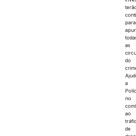
terã
cont
para
apur
toda
as
circ
do
crim
Ajud
a
Políc
no
com
ao
tráfi
de