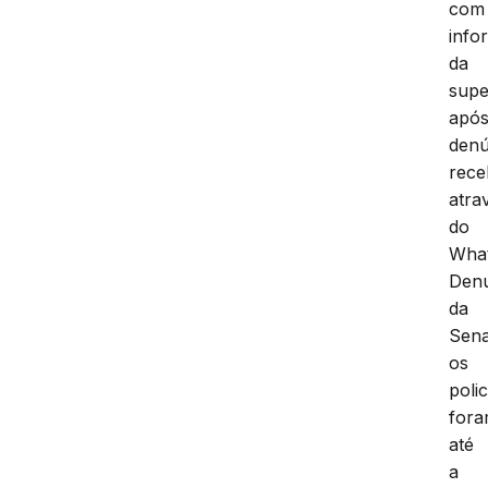
com
info
da
supe
apó
denú
rece
atra
do
Wha
Den
da
Sena
os
polic
for
até
a