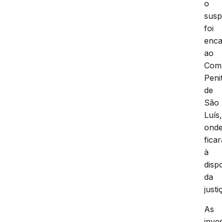
o
susp
foi
enc
ao
Com
Peni
de
São
Luís
ond
ficar
à
disp
da
justi
As
inve