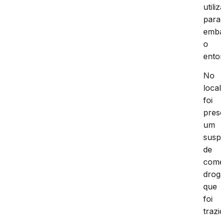
utili
para
emba
o
ento
No
local
foi
pres
um
susp
de
come
drog
que
foi
traz