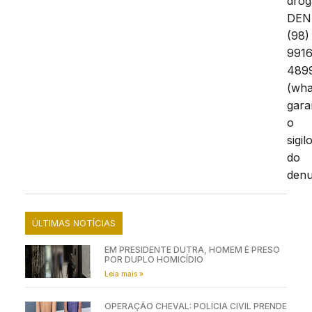
drog
DEN
(98)
9916
489
(wha
gara
o
sigil
do
denu
ÚLTIMAS NOTÍCIAS
EM PRESIDENTE DUTRA, HOMEM É PRESO
POR DUPLO HOMICÍDIO
Leia mais »
OPERAÇÃO CHEVAL: POLÍCIA CIVIL PRENDE