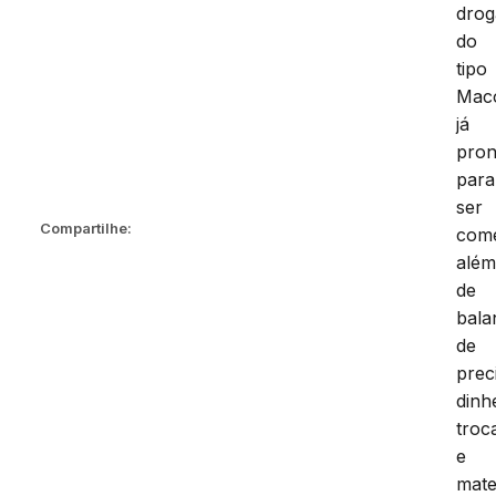
drog
do
tipo
Mac
já
pron
para
ser
Compartilhe:
come
alé
de
bala
de
prec
dinh
troc
e
mate