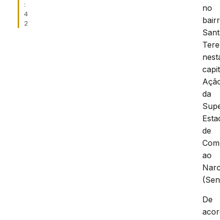
:
no
4
bair
2
Sant
Tere
nest
capit
Açã
da
Supe
Esta
de
Com
ao
Narc
(Sen
De
aco