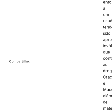
ento
a
um
usuá
tend
sido
apre
invó
que
cont
Compartilhe:
as
drog
Cra
e
Mac
alé
de
mate