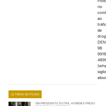
Políc
no
com
ao
tráfi
de
drog
DEN
98
9916
489
(wha
sigil
abso
ÚLTIMAS NOTÍCIAS
EM PRESIDENTE DUTRA, HOMEM É PRESO