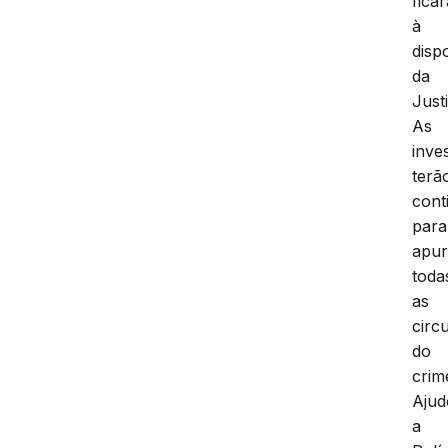
ficar
à
disp
da
Just
As
inve
terã
cont
para
apur
toda
as
circ
do
crim
Ajud
a