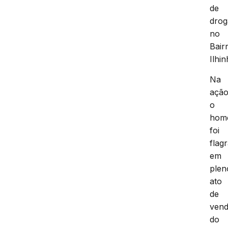
de
drog
no
Bair
Ilhin
Na
ação
o
hom
foi
flag
em
plen
ato
de
ven
do