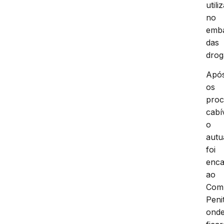
utili
no
emb
das
drog
Apó
os
proc
cabí
o
autu
foi
enc
ao
Com
Peni
ond