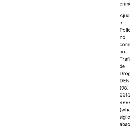
crim
Ajud
a
Políc
no
com
ao
Tráf
de
Drog
DEN
(98)
9916
489
(wha
sigil
abso