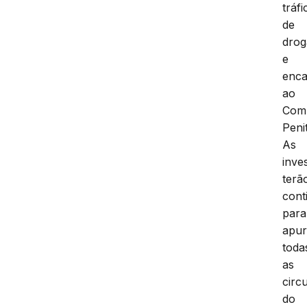
tráfi
de
drog
e
enc
ao
Com
Peni
As
inve
terã
cont
para
apur
toda
as
circ
do