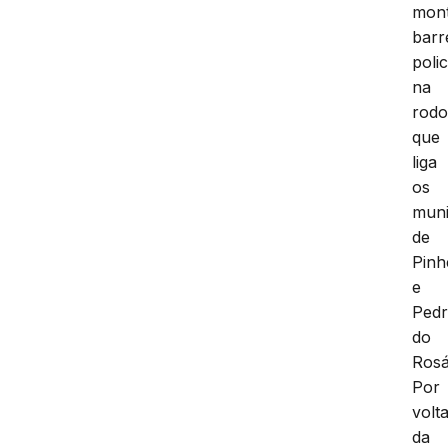
mon
barr
polic
na
rodo
que
liga
os
muni
de
Pinh
e
Ped
do
Rosá
Por
volt
da