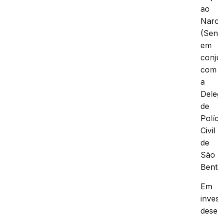
ao
Narc
(Sen
em
conj
com
a
Dele
de
Políc
Civil
de
São
Ben
Em
inve
dese