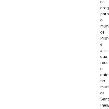
da
drog
para
o
muni
de
Pinh
e
afir
que
rec
o
ento
no
muni
de
Sant
Inês