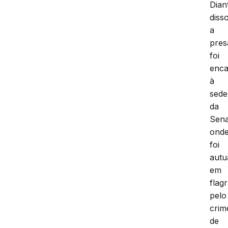
Dian
disso
a
pres
foi
enc
à
sede
da
Sena
ond
foi
autu
em
flag
pelo
crim
de