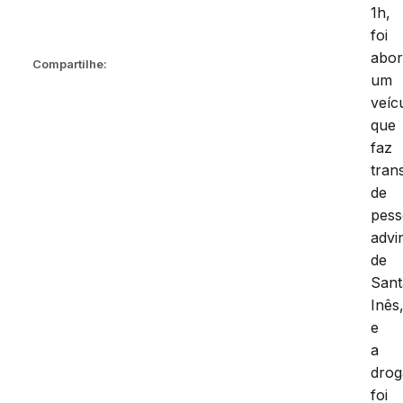
1h,
foi
abo
Compartilhe:
um
veíc
que
faz
tran
de
pess
advi
de
Sant
Inês
e
a
drog
foi