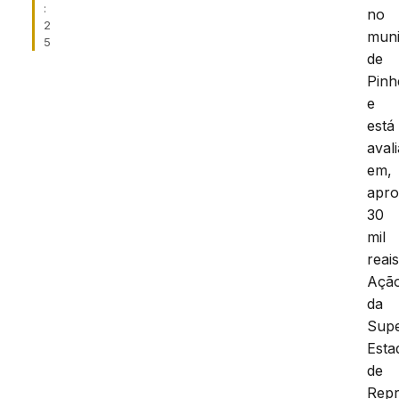
:
no
2
muni
5
de
Pinh
e
está
aval
em,
apro
30
mil
reais
Açã
da
Supe
Esta
de
Rep