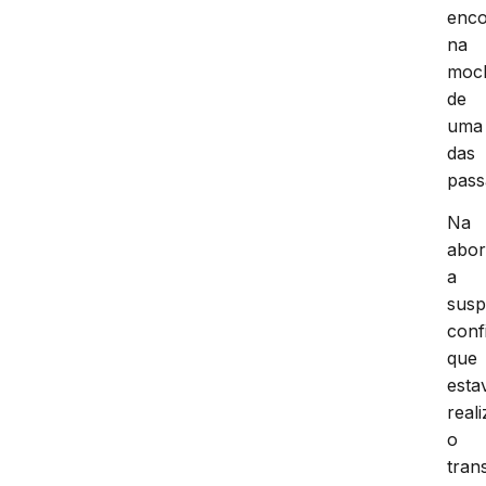
enco
na
moch
de
uma
das
pass
Na
abo
a
susp
conf
que
esta
real
o
tran