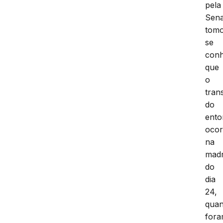
pela
Sena
tom
se
con
que
o
tran
do
ento
ocor
na
mad
do
dia
24,
qua
for