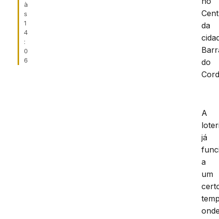
no
à
Cent
s
1
da
4
cida
:
Barr
0
6
do
Cord
A
loter
já
func
a
um
cert
temp
ond