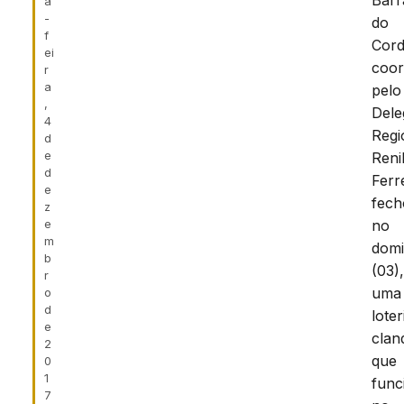
Barr
a
-
do
f
Cord
ei
coo
r
a
pelo
,
Dele
4
Regi
d
e
Reni
d
Ferr
e
fec
z
e
no
m
dom
b
(03)
r
uma
o
d
loter
e
clan
2
que
0
1
func
7