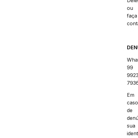
Dele
ou
faça
cont
DEN
Wha
99
992
7936
Em
cas
de
denú
sua
iden