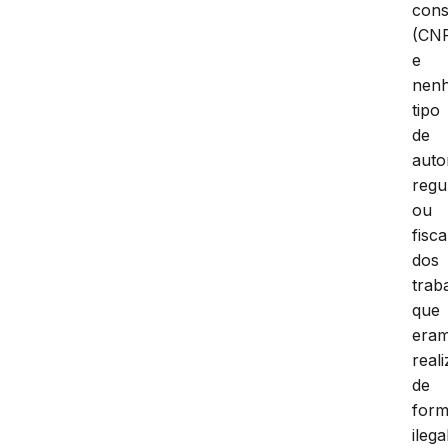
cons
(CN
e
nen
tipo
de
auto
regu
ou
fisc
dos
trab
que
era
real
de
for
ilega