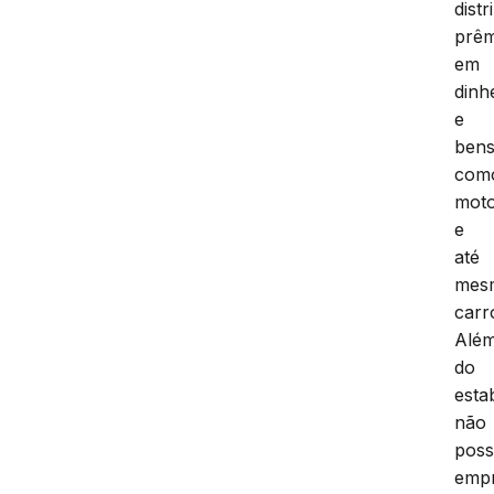
distr
prêm
em
dinh
e
ben
com
moto
e
até
mes
carr
Alé
do
esta
não
poss
emp