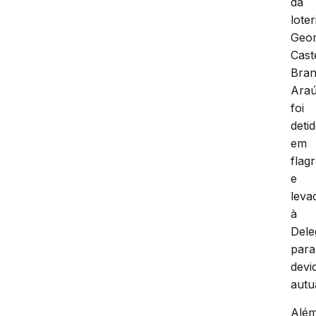
da
loter
Geo
Cast
Bra
Araú
foi
deti
em
flag
e
leva
à
Dele
para
devi
autu
Alé