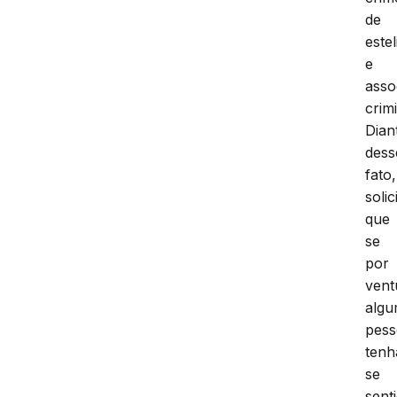
de
este
e
asso
crim
Dian
dess
fato,
soli
que
se
por
vent
alg
pes
tenh
se
sent