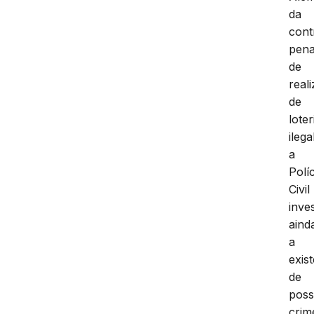
da
cont
pena
de
real
de
loter
ilega
a
Políc
Civil
inve
aind
a
exis
de
poss
crim