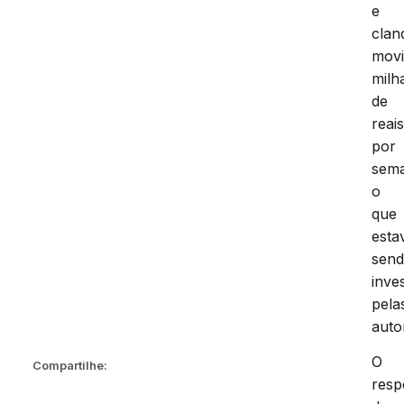
e
clan
mov
milh
de
reai
por
sem
o
que
esta
sen
inve
pela
auto
O
Compartilhe:
resp