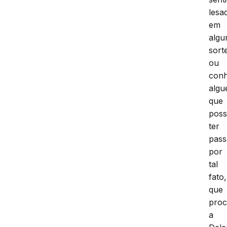
lesa
em
alg
sort
ou
con
alg
que
pos
ter
pas
por
tal
fato,
que
proc
a