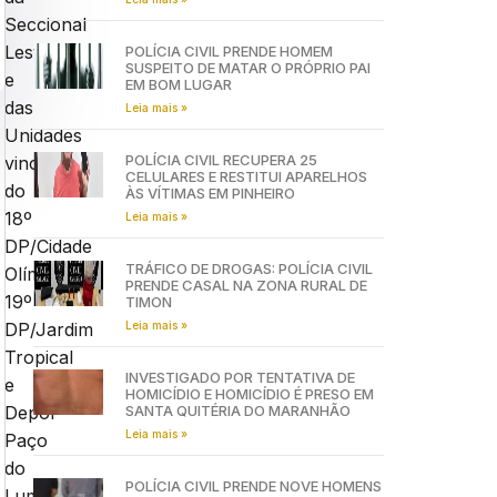
Seccional
Leste
POLÍCIA CIVIL PRENDE HOMEM
SUSPEITO DE MATAR O PRÓPRIO PAI
e
EM BOM LUGAR
das
Leia mais »
Unidades
POLÍCIA CIVIL RECUPERA 25
vinculadas
CELULARES E RESTITUI APARELHOS
do
ÀS VÍTIMAS EM PINHEIRO
18º
Leia mais »
DP/Cidade
TRÁFICO DE DROGAS: POLÍCIA CIVIL
Olímpica,
PRENDE CASAL NA ZONA RURAL DE
19º
TIMON
Leia mais »
DP/Jardim
Tropical
INVESTIGADO POR TENTATIVA DE
e
HOMICÍDIO E HOMICÍDIO É PRESO EM
SANTA QUITÉRIA DO MARANHÃO
Depol
Leia mais »
Paço
do
POLÍCIA CIVIL PRENDE NOVE HOMENS
Lumiar,