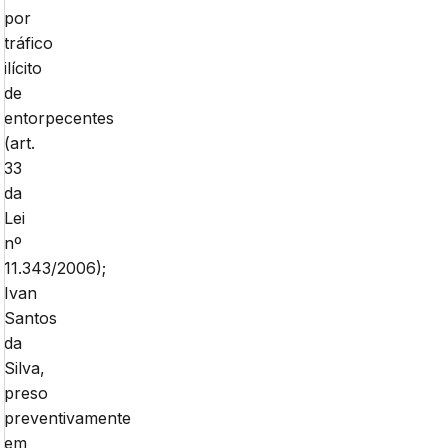
por
tráfico
ilícito
de
entorpecentes
(art.
33
da
Lei
nº
11.343/2006);
Ivan
Santos
da
Silva,
preso
preventivamente
em