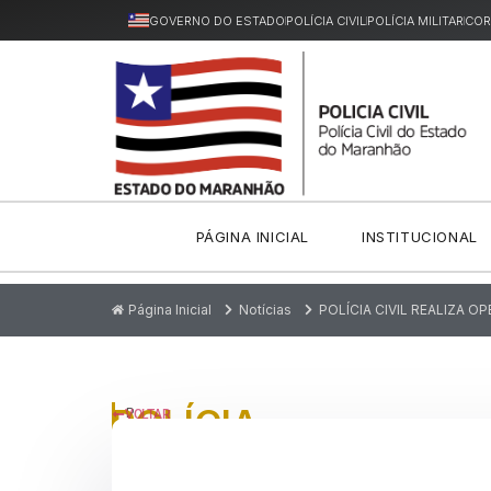
GOVERNO DO ESTADO
POLÍCIA CIVIL
POLÍCIA MILITAR
COR
PÁGINA INICIAL
INSTITUCIONAL
Página Inicial
Notícias
POLÍCIA CIVIL REALIZA 
POLÍCIA
P
VOLTAR
u
CIVIL
bl
ic