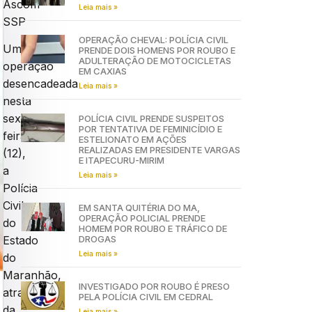
Ascom
Leia mais »
SSP
OPERAÇÃO CHEVAL: POLÍCIA CIVIL
Uma
PRENDE DOIS HOMENS POR ROUBO E
ADULTERAÇÃO DE MOTOCICLETAS
operação
EM CAXIAS
desencadeada
Leia mais »
nesta
sexta-
POLÍCIA CIVIL PRENDE SUSPEITOS
POR TENTATIVA DE FEMINICÍDIO E
feira
ESTELIONATO EM AÇÕES
REALIZADAS EM PRESIDENTE VARGAS
(12),
E ITAPECURU-MIRIM
a
Leia mais »
Polícia
Civil
EM SANTA QUITÉRIA DO MA,
OPERAÇÃO POLICIAL PRENDE
do
HOMEM POR ROUBO E TRÁFICO DE
DROGAS
Estado
Leia mais »
do
Maranhão,
INVESTIGADO POR ROUBO É PRESO
através
PELA POLÍCIA CIVIL EM CEDRAL
da
Leia mais »