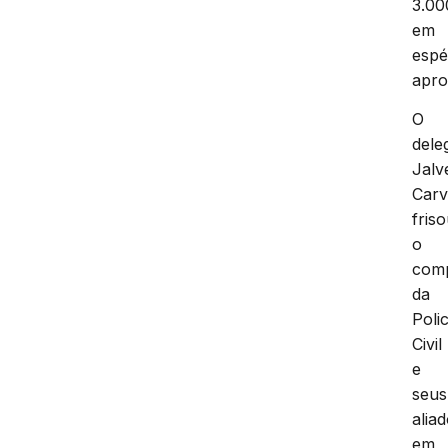
3.00
em
espé
apro
O
dele
Jalv
Carv
fris
o
com
da
Polic
Civil
e
seus
alia
em