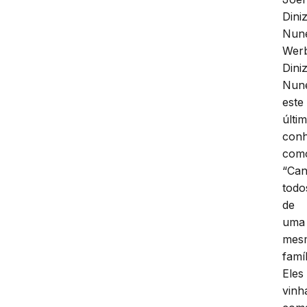
Dini
Nun
Wer
Dini
Nun
este
últi
conh
com
“Can
todo
de
uma
mes
famíl
Eles
vin