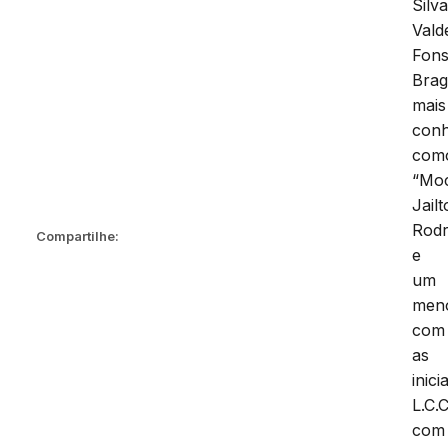
Silva
Vald
Fon
Brag
mais
conh
com
“Moc
Jail
Rodr
Compartilhe:
e
um
men
com
as
inici
L.C.C
com