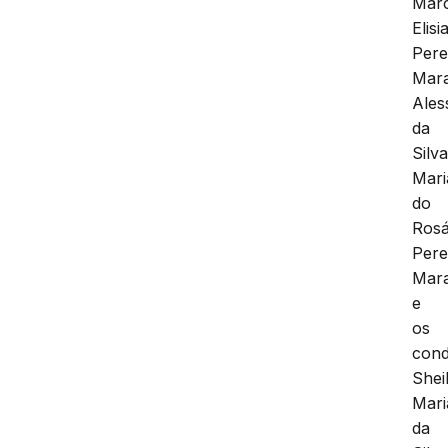
Marc
Elisi
Pere
Mar
Ales
da
Silva
Mari
do
Rosá
Pere
Mar
e
os
cond
Shei
Mari
da