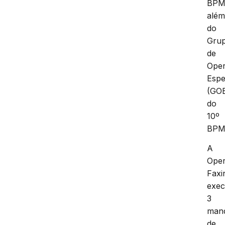
BPM
alé
do
Gru
de
Ope
Espe
(GO
do
10º
BPM
A
Ope
Faxi
exec
3
man
de