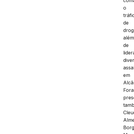
com
o
tráfi
de
drog
alé
de
lider
dive
assa
em
Alcâ
For
pres
tam
Cleu
Alme
Borg