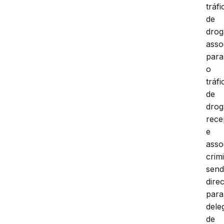
tráfi
de
drog
asso
para
o
tráfi
de
drog
rece
e
asso
crim
sen
dire
para
dele
de