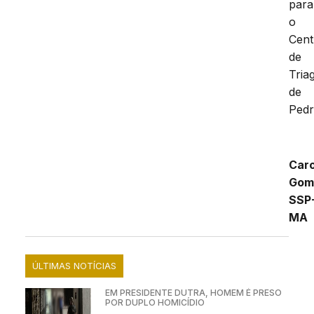
para
o
Cent
de
Tria
de
Pedr
Caro
Gom
SSP
MA
ÚLTIMAS NOTÍCIAS
EM PRESIDENTE DUTRA, HOMEM É PRESO
POR DUPLO HOMICÍDIO