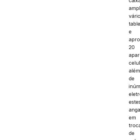
caix
ampl
vári
table
e
apr
20
apar
celu
alé
de
inúm
elet
este
anga
em
troc
de