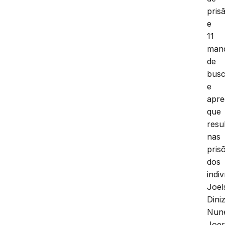
pris
e
11
man
de
bus
e
apr
que
resu
nas
pris
dos
indi
Joel
Dini
Nun
Joer