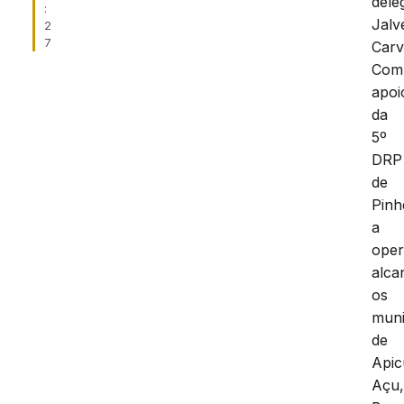
dele
:
Jalv
2
7
Carv
Com
apoi
da
5º
DRP
de
Pinh
a
ope
alca
os
muni
de
Api
Açu