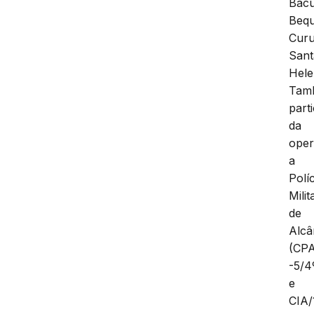
Bacu
Bequ
Curu
Sant
Hele
Tam
part
da
ope
a
Políc
Milit
de
Alcâ
(CPA
-5/4
e
CIA/