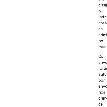
dissi
o
índi
cres
da
crim
no
muni
Os
envo
for
autu
por
envo
nos
crim
de