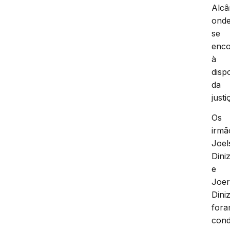
Alcâ
ond
se
enc
à
disp
da
justi
Os
irmã
Joel
Dini
e
Joer
Dini
for
cond