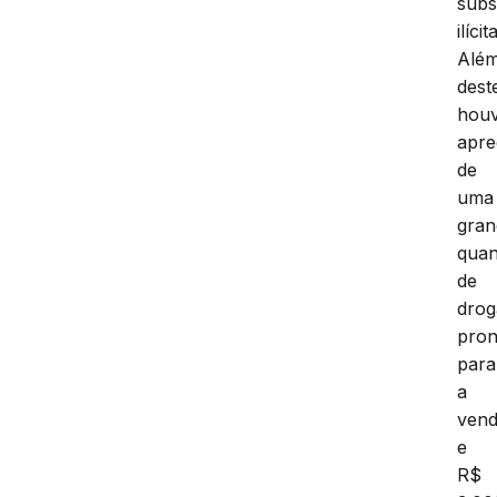
subs
ilícit
Alé
dest
hou
apr
de
uma
gran
quan
de
drog
pron
para
a
ven
e
R$