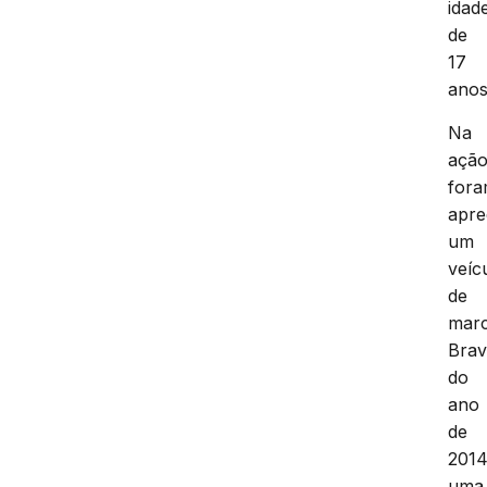
idad
de
17
anos
Na
açã
for
apre
um
veíc
de
mar
Bra
do
ano
de
2014
uma