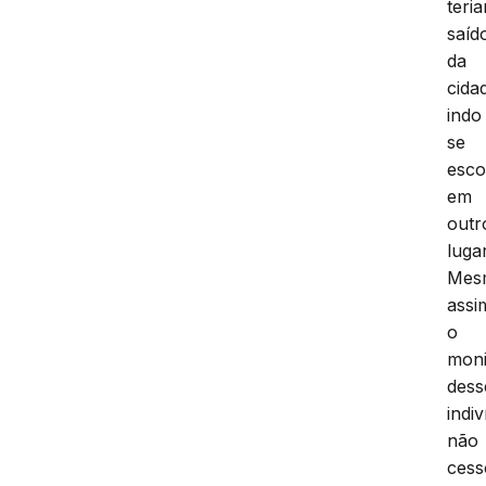
teri
saíd
da
cida
indo
se
esco
em
outr
lugar
Mes
assi
o
moni
dess
indi
não
cess