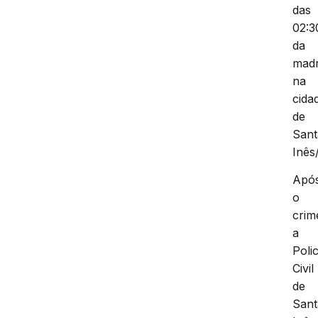
das
02:3
da
mad
na
cida
de
Sant
Inês
Apó
o
crim
a
Polic
Civil
de
Sant