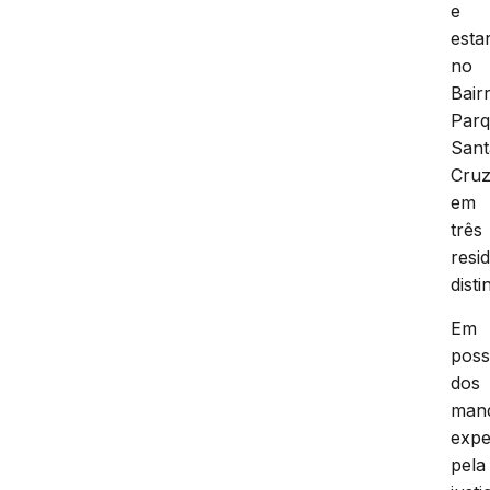
e
esta
no
Bair
Par
Sant
Cruz
em
três
resi
disti
Em
pos
dos
man
expe
pela