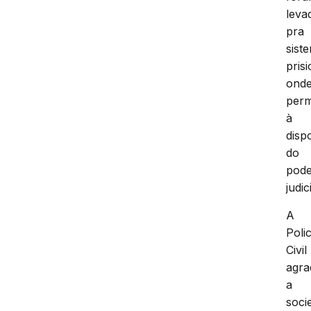
leva
pra
sist
prisi
ond
per
à
disp
do
pod
judic
A
Polic
Civil
agra
a
soci