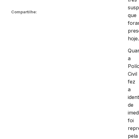
susp
Compartilhe:
que
for
pres
hoje
Qua
a
Políc
Civil
fez
a
ident
de
imed
foi
repr
pela