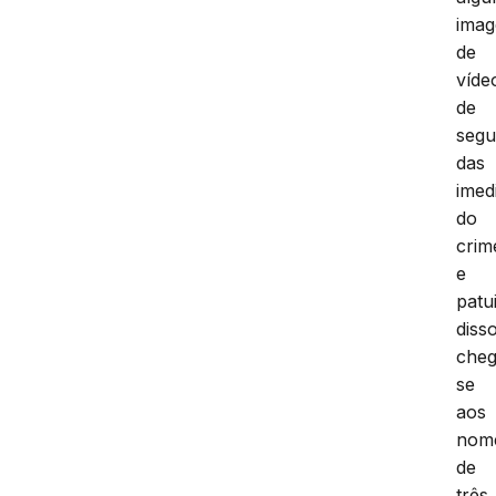
imag
de
víde
de
segu
das
imed
do
crim
e
patu
disso
che
se
aos
nom
de
três