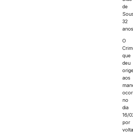
de
Sous
32
anos
O
Crim
que
deu
orig
aos
man
ocor
no
dia
16/0
por
volt