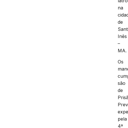
latr
na
cida
de
Sant
Inês
–
MA.
Os
man
cump
são
de
Pris
Prev
expe
pela
4ª