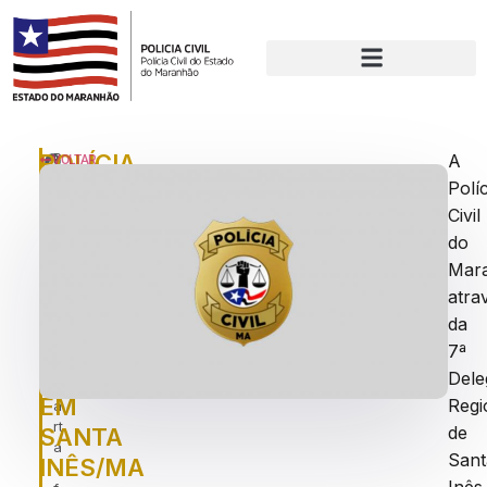
POLÍCIA
P
A
VOLTAR
u
Políc
CIVIL
bl
Civil
REALIZA
ic
a
do
OPERAÇÃO
d
Mar
E
o
atra
e
PRENDE
da
m
TRÊS
:
7ª
q
LATROCIDAS
Dele
u
EM
Regi
a
rt
de
SANTA
a
Sant
INÊS/MA
-