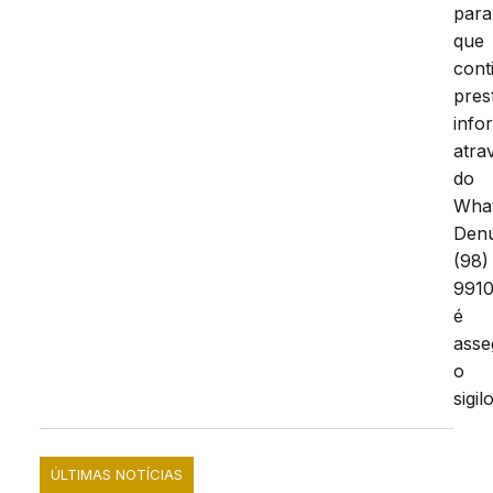
para
que
cont
pres
info
atra
do
Wha
Den
(98)
9910
é
asse
o
sigilo
ÚLTIMAS NOTÍCIAS