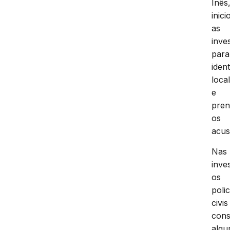
Inês
inici
as
inve
para
ident
local
e
pren
os
acus
Nas
inve
os
polic
civis
cons
alg