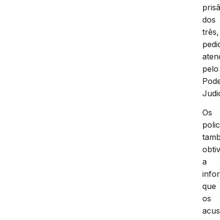
pris
dos
três,
pedi
aten
pelo
Pod
Judic
Os
polic
tam
obti
a
info
que
os
acu