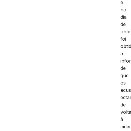
e
no
dia
de
ont
foi
obti
a
info
de
que
os
acu
esta
de
volt
à
cida