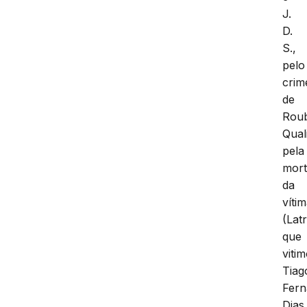
J.
D.
S.,
pelo
crim
de
Rou
Qual
pela
mor
da
víti
(Latr
que
viti
Tiag
Fer
Dias