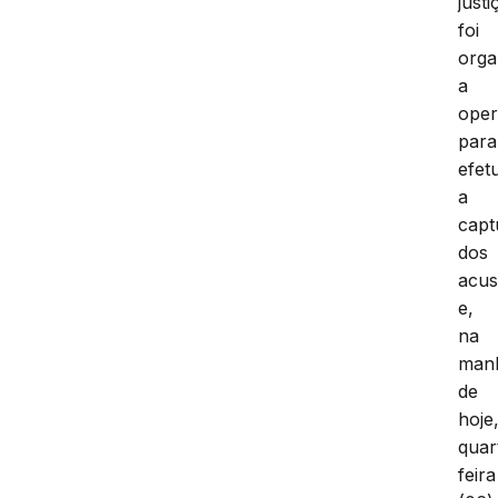
justi
foi
orga
a
ope
para
efet
a
capt
dos
acu
e,
na
man
de
hoje
quar
feira