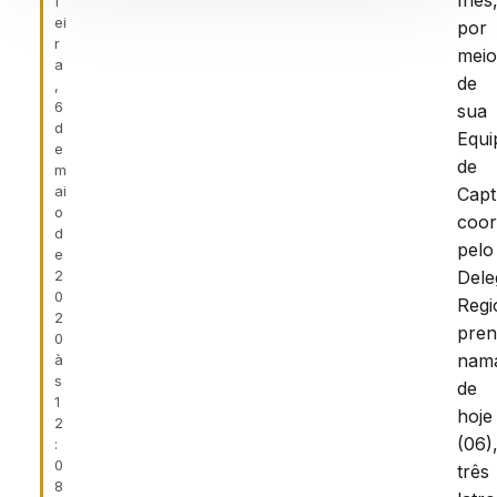
Inês
f
ei
por
r
mei
a
de
,
6
sua
d
Equi
e
de
m
ai
Capt
o
coo
d
pelo
e
2
Dele
0
Regi
2
pren
0
nam
à
s
de
1
hoje
2
(06)
:
0
três
8