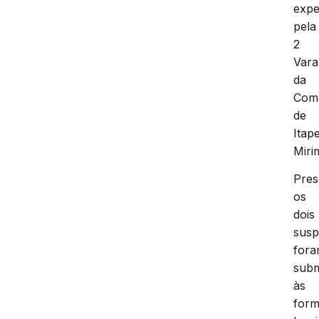
expe
pela
2
Vara
da
Com
de
Itap
Miri
Pres
os
dois
susp
for
subm
às
form