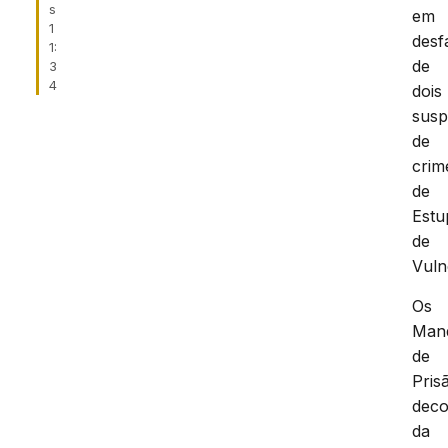
s
em
1
desf
1:
de
3
4
dois
susp
de
crim
de
Estu
de
Vuln
Os
Man
de
Pris
dec
da