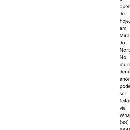
ope
de
hoje
em
Mira
do
Nort
No
muni
denú
anô
pod
ser
feita
via
Wha
(98)
984