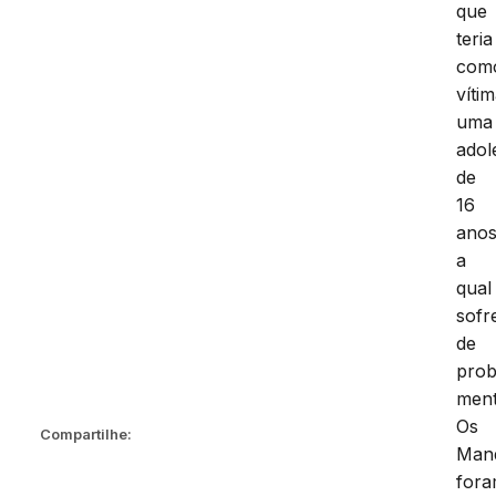
que
teria
com
víti
uma
adol
de
16
anos
a
qual
sofr
de
pro
ment
Os
Compartilhe:
Man
for