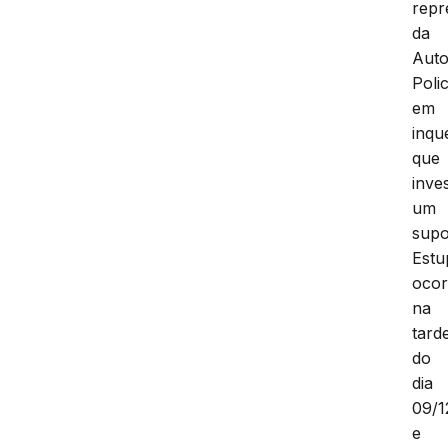
repr
da
Auto
Polic
em
inqu
que
inve
um
supo
Estu
ocor
na
tard
do
dia
09/1
e