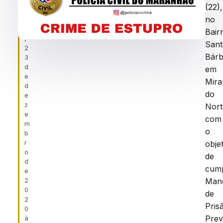
f
MIRANDA
(22),
ei
DO
no
r
a
NORTE/MA
Bair
,
Sant
2
Bárb
3
d
em
e
Mira
d
do
e
z
Nor
e
com
m
o
b
r
obje
o
de
d
cump
e
2
Man
0
de
2
Pris
0
Prev
à