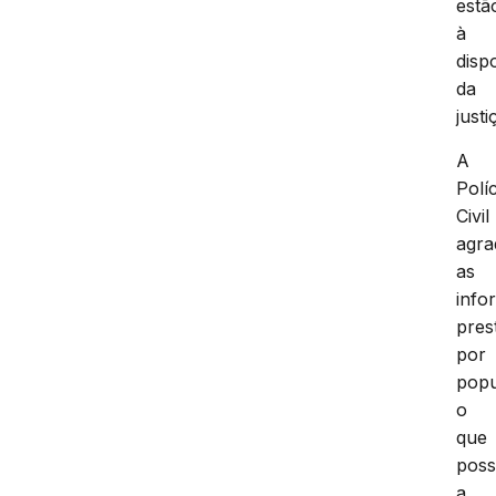
estã
à
disp
da
justi
A
Políc
Civil
agra
as
info
pres
por
popu
o
que
possi
a