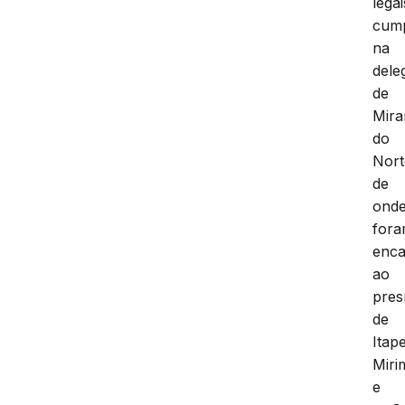
legai
cump
na
dele
de
Mira
do
Nor
de
ond
for
enc
ao
pres
de
Itap
Miri
e