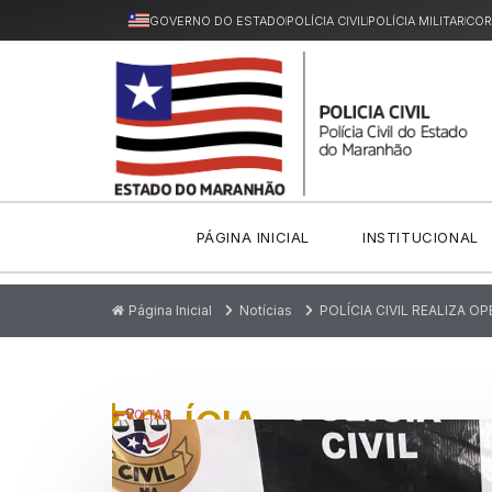
GOVERNO DO ESTADO
POLÍCIA CIVIL
POLÍCIA MILITAR
COR
PÁGINA INICIAL
INSTITUCIONAL
Página Inicial
Notícias
POLÍCIA CIVIL REALIZA 
POLÍCIA
P
VOLTAR
u
CIVIL
bl
ic