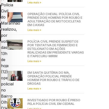
Leia mais »
Polícia
Civil
OPERAÇÃO CHEVAL: POLÍCIA CIVIL
do
PRENDE DOIS HOMENS POR ROUBO E
ADULTERAÇÃO DE MOTOCICLETAS
Maranhão
EM CAXIAS
realizou,
Leia mais »
por
volta
POLÍCIA CIVIL PRENDE SUSPEITOS
POR TENTATIVA DE FEMINICÍDIO E
das
ESTELIONATO EM AÇÕES
REALIZADAS EM PRESIDENTE VARGAS
13h
E ITAPECURU-MIRIM
de
Leia mais »
hoje
(12)
EM SANTA QUITÉRIA DO MA,
OPERAÇÃO POLICIAL PRENDE
operação
HOMEM POR ROUBO E TRÁFICO DE
DROGAS
policial
Leia mais »
no
Bairro
INVESTIGADO POR ROUBO É PRESO
Olho
PELA POLÍCIA CIVIL EM CEDRAL
D’água,
Leia mais »