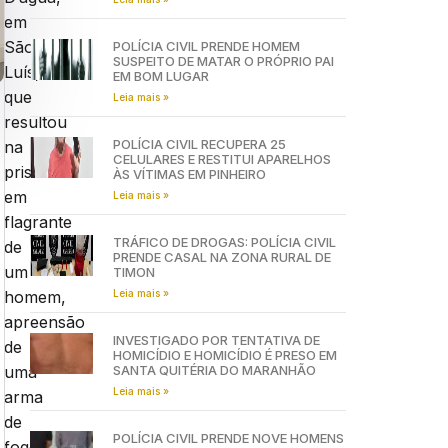
em
São
POLÍCIA CIVIL PRENDE HOMEM
SUSPEITO DE MATAR O PRÓPRIO PAI
Luís,
EM BOM LUGAR
que
Leia mais »
resultou
POLÍCIA CIVIL RECUPERA 25
na
CELULARES E RESTITUI APARELHOS
prisão
ÀS VÍTIMAS EM PINHEIRO
em
Leia mais »
flagrante
TRÁFICO DE DROGAS: POLÍCIA CIVIL
de
PRENDE CASAL NA ZONA RURAL DE
um
TIMON
Leia mais »
homem,
apreensão
INVESTIGADO POR TENTATIVA DE
de
HOMICÍDIO E HOMICÍDIO É PRESO EM
SANTA QUITÉRIA DO MARANHÃO
uma
Leia mais »
arma
de
POLÍCIA CIVIL PRENDE NOVE HOMENS
fogo