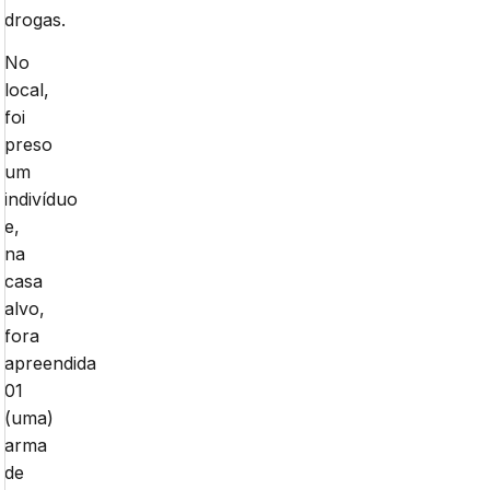
drogas.
No
local,
foi
preso
um
indivíduo
e,
na
casa
alvo,
fora
apreendida
01
(uma)
arma
de