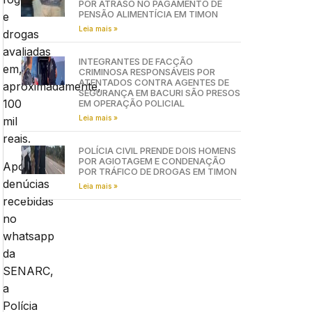
POR ATRASO NO PAGAMENTO DE
PENSÃO ALIMENTÍCIA EM TIMON
e
Leia mais »
drogas
avaliadas
INTEGRANTES DE FACÇÃO
em,
CRIMINOSA RESPONSÁVEIS POR
ATENTADOS CONTRA AGENTES DE
aproximadamente,
SEGURANÇA EM BACURI SÃO PRESOS
100
EM OPERAÇÃO POLICIAL
Leia mais »
mil
reais.
POLÍCIA CIVIL PRENDE DOIS HOMENS
POR AGIOTAGEM E CONDENAÇÃO
Após
POR TRÁFICO DE DROGAS EM TIMON
denúcias
Leia mais »
recebidas
no
whatsapp
da
SENARC,
a
Polícia