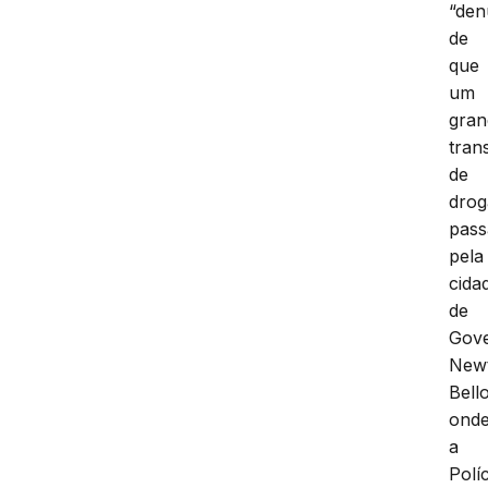
“den
de
que
um
gran
tran
de
drog
pass
pela
cida
de
Gov
New
Bello
ond
a
Políc