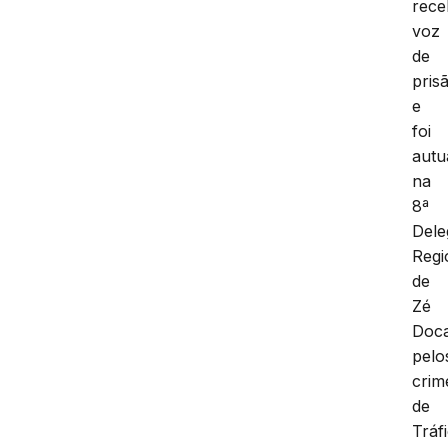
rec
voz
de
pris
e
foi
autu
na
8ª
Dele
Regi
de
Zé
Doc
pelo
crim
de
Tráf