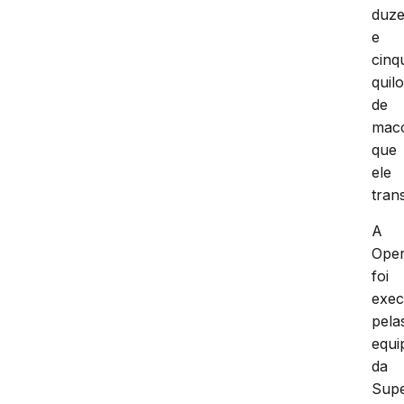
duze
e
cinq
quil
de
mac
que
ele
tran
A
Ope
foi
exec
pela
equi
da
Supe