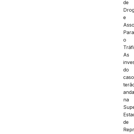
de
Dro
e
Asso
Par
o
Tráf
As
inve
do
cas
terã
and
na
Supe
Esta
de
Rep