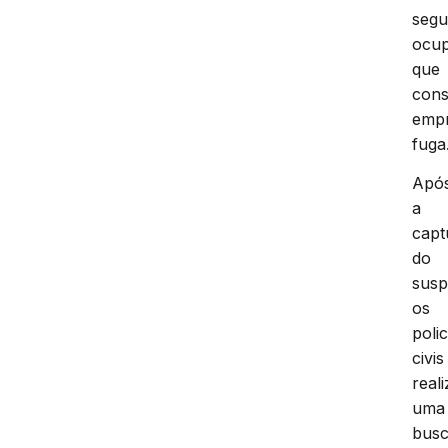
seg
ocu
que
cons
emp
fuga
Apó
a
capt
do
susp
os
polic
civis
real
uma
bus