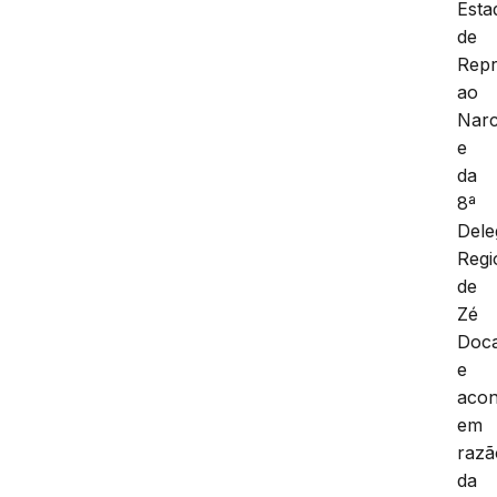
Esta
de
Rep
ao
Narc
e
da
8ª
Dele
Regi
de
Zé
Doc
e
acon
em
razã
da