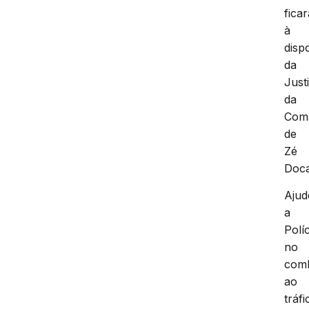
ficar
à
disp
da
Just
da
Com
de
Zé
Doc
Ajud
a
Políc
no
com
ao
tráfi