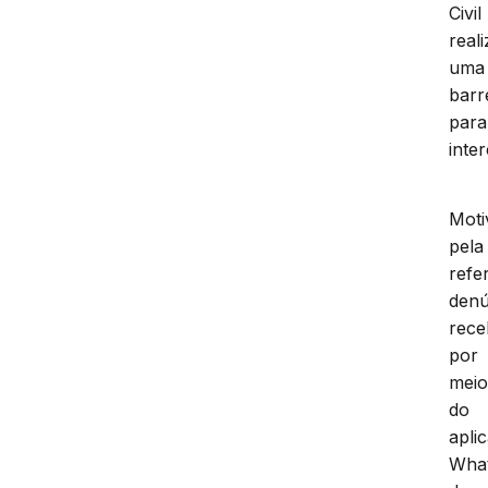
Civil
real
uma
barr
para
inte
Moti
pela
refe
denú
rece
por
mei
do
aplic
Wha