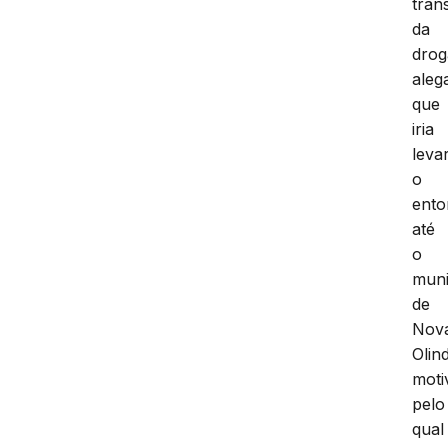
tran
da
drog
aleg
que
iria
leva
o
ento
até
o
muni
de
Nov
Olin
moti
pelo
qual