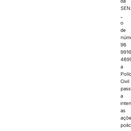
da
SEN
_
o
de
núm
98
9916
4899
a
Políc
Civil
pas
a
inten
as
açõ
polic