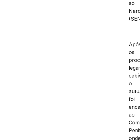
ao
Narc
(SE
Apó
os
proc
legai
cabí
o
autu
foi
enc
ao
Com
Peni
ond