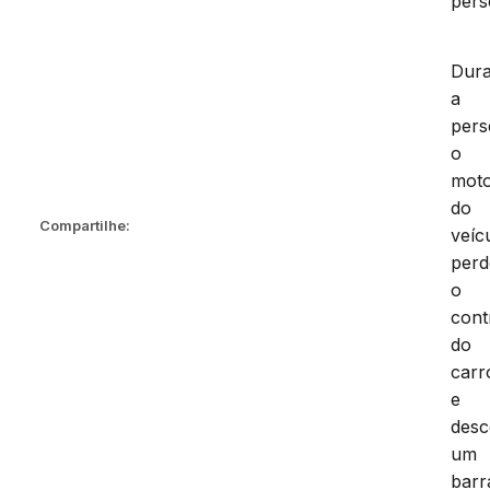
pers
Dura
a
pers
o
moto
do
Compartilhe:
veíc
per
o
cont
do
carr
e
des
um
barr