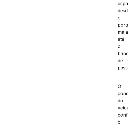
espa
desd
o
port
mala
até
o
ban
de
pass
O
cond
do
veíc
conf
o