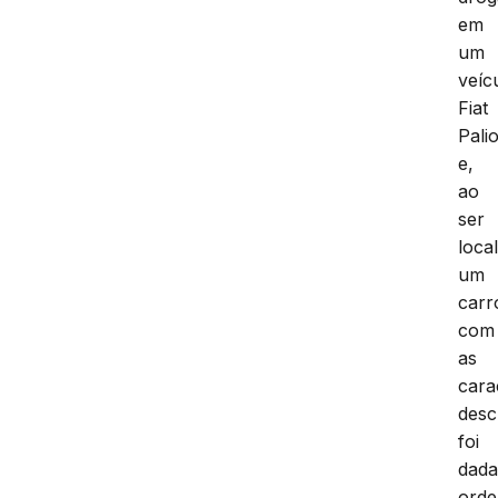
em
um
veíc
Fiat
Pali
e,
ao
ser
loca
um
carr
com
as
cara
desc
foi
dad
ord