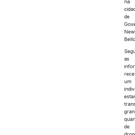
na
cida
de
Gov
New
Bello
Seg
as
info
rece
um
indi
estar
tran
gran
quan
de
drog