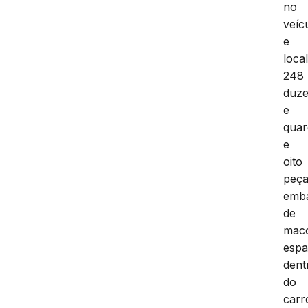
no
veíc
e
loca
248
duze
e
quar
e
oito
peç
emb
de
mac
espa
dent
do
carr