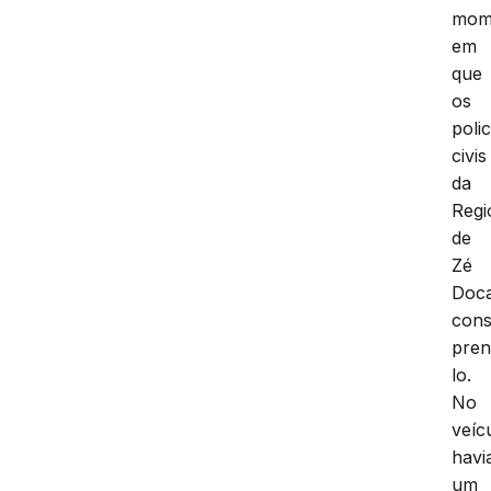
mom
em
que
os
polic
civis
da
Regi
de
Zé
Doc
cons
pren
lo.
No
veíc
havi
um