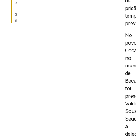
de
3
pris
:
3
temp
9
prev
No
pov
Coca
no
muni
de
Baca
foi
pres
Vald
Sous
Seg
a
dele