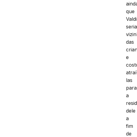
aind
que
Vald
seri
vizi
das
cria
e
cos
atraí
las
para
a
resi
dele
a
fim
de