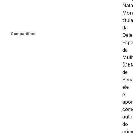
Nata
Mor
titul
da
Compartilhe:
Dele
Espe
da
Mul
(DE
de
Baca
ele
é
apo
com
auto
do
crim