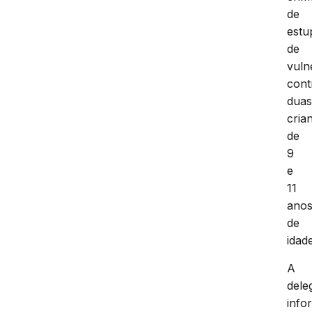
de
estu
de
vuln
cont
dua
cria
de
9
e
11
ano
de
idade
A
dele
info