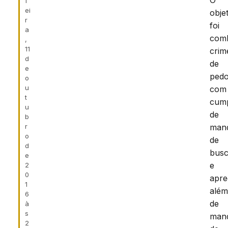
O
f
ei
obje
r
foi
a
com
,
11
crim
d
de
e
pedof
o
u
com
t
cum
u
de
b
r
man
o
de
d
bus
e
e
2
0
apre
1
alé
6
de
à
s
man
2