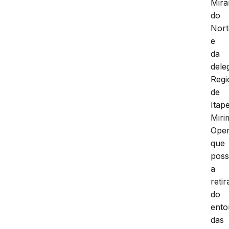
Mira
do
Nort
e
da
dele
Regi
de
Itap
Miri
Ope
que
possi
a
reti
do
ento
das