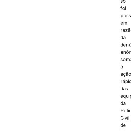
só
foi
poss
em
razã
da
denú
anô
som
à
açã
rápi
das
equi
da
Políc
Civil
de