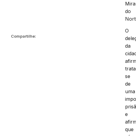
Mira
do
Nort
O
Compartilhe:
dele
da
cida
afir
trata
se
de
uma
impo
pris
e
afir
que