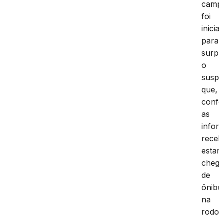
cam
foi
inici
para
surp
o
susp
que,
con
as
info
rece
estar
che
de
ônib
na
rodo