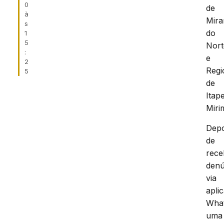
0
de
à
Mira
s
do
1
5
Nort
:
e
2
Regi
5
de
Itap
Miri
Depo
de
rece
denú
via
aplic
Wha
uma