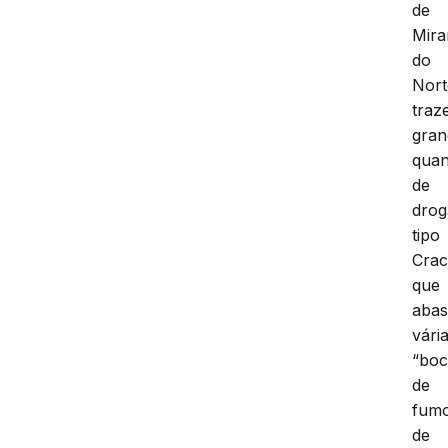
de
Mira
do
Nort
traz
gran
quan
de
drog
tipo
Crac
que
abas
vári
“boc
de
fum
de