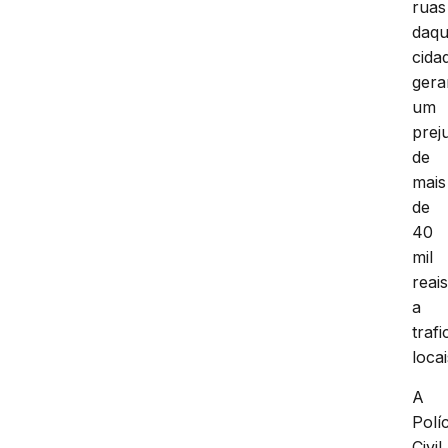
ruas
daqu
cida
ger
um
prej
de
mais
de
40
mil
reai
a
traf
locai
A
Políc
Civil