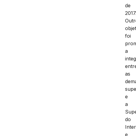
de
2017
Outr
obje
foi
pro
a
inte
entr
as
dema
supe
e
a
Supe
do
Inter
e