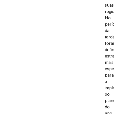
suas
regi
No
perí
da
tard
for
defi
estr
mais
espe
para
a
impl
do
plan
do
ano