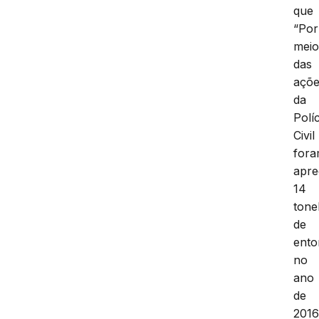
que
“Por
mei
das
açõ
da
Políc
Civil
for
apre
14
tone
de
ento
no
ano
de
2016