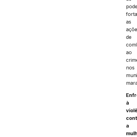
pod
fort
as
açõ
de
com
ao
crim
nos
muni
mara
Enf
à
viol
con
a
mul