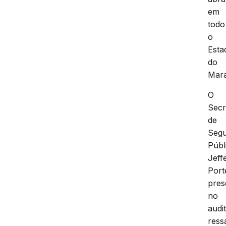
em
todo
o
Esta
do
Mar
O
Secr
de
Seg
Públ
Jeff
Port
pres
no
audit
ress