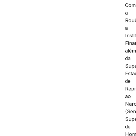
Com
a
Rou
a
Insti
Fina
alé
da
Supe
Esta
de
Rep
ao
Narc
(Sen
Supe
de
Homi