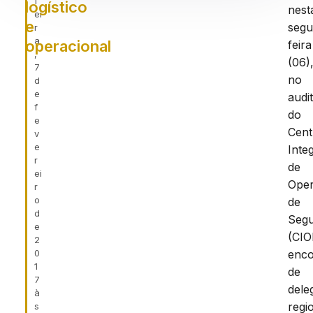
f
logístico
nest
ei
e
segu
r
a
operacional
feira
,
(06)
7
no
d
e
audi
f
do
e
Cent
v
e
Inte
r
de
ei
Ope
r
o
de
d
Seg
e
(CIO
2
0
enco
1
de
7
dele
à
regi
s