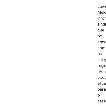
Law
Mel
info
aind
que
no
enco
com
os
dele
regi
“Fo
disc
situ
para
o
dese