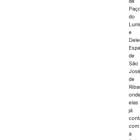
de
Paç
do
Lumi
e
Dele
Espe
de
São
Jos
de
Riba
ond
elas
já
con
com
a