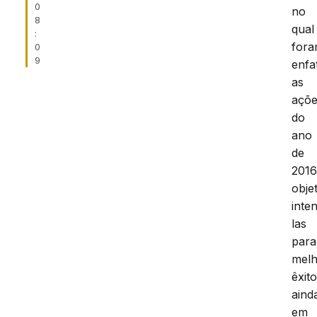
0
no
8
qual
:
for
0
9
enfa
as
açõ
do
ano
de
2016
obje
inten
las
para
mel
êxit
aind
em