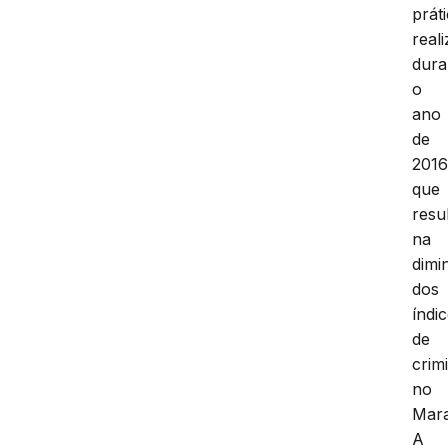
prát
real
dura
o
ano
de
201
que
resu
na
dimi
dos
índi
de
crim
no
Mar
A