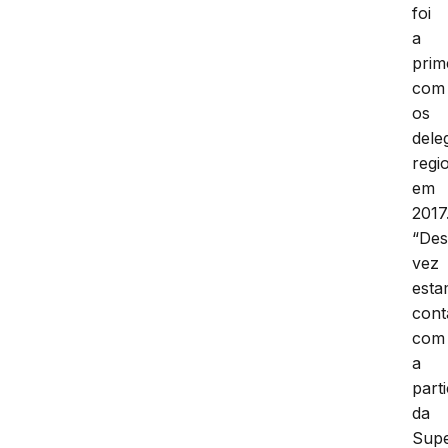
foi
a
prim
com
os
dele
regi
em
2017
“Des
vez
est
con
com
a
part
da
Supe