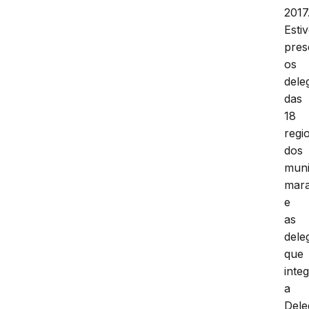
2017
Esti
pres
os
dele
das
18
regi
dos
muni
mar
e
as
dele
que
inte
a
Dele