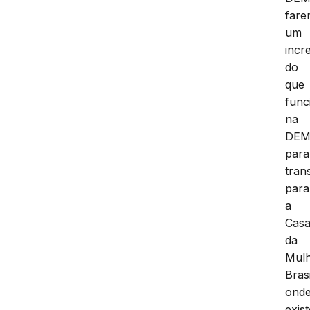
far
um
incr
do
que
func
na
DE
para
trans
para
a
Cas
da
Mul
Brasi
ond
exist