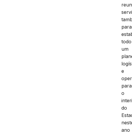
reun
serv
tam
para
esta
todo
um
plan
logís
e
oper
para
o
inter
do
Esta
nest
ano