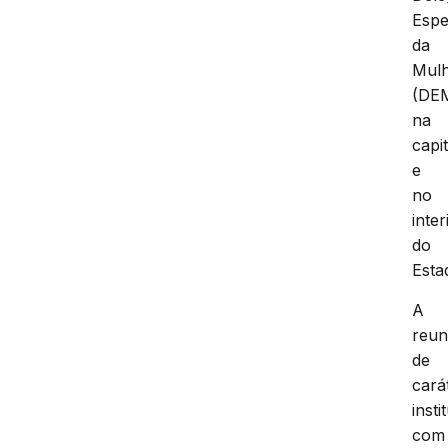
Espe
da
Mul
(DE
na
capit
e
no
inter
do
Esta
A
reun
de
cará
insti
com