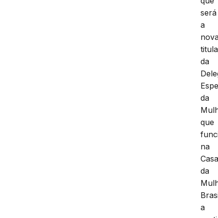
que
será
a
nov
titul
da
Dele
Espe
da
Mulh
que
func
na
Cas
da
Mul
Brasi
a