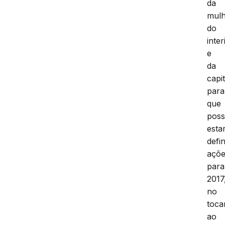
da
mul
do
inter
e
da
capit
para
que
pos
esta
defi
açõ
para
2017
no
toca
ao