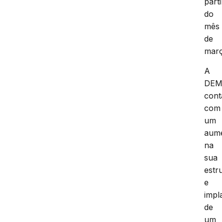
parti
do
mês
de
març
A
DE
cont
com
um
aum
na
sua
estr
e
impl
de
um