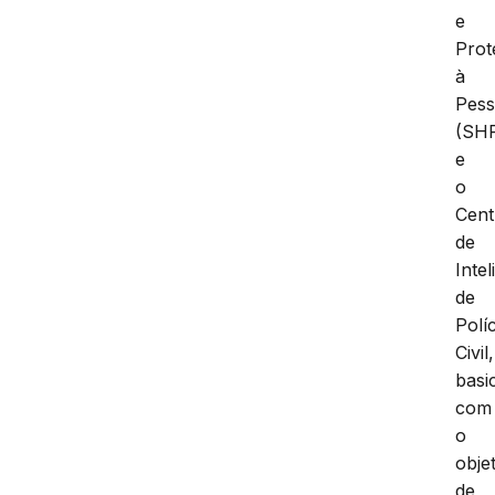
e
Prot
à
Pes
(SH
e
o
Cent
de
Intel
de
Políc
Civil,
basi
com
o
obje
de