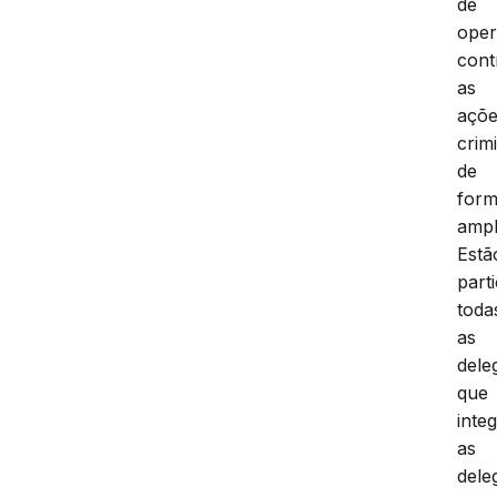
de
ope
cont
as
açõ
crim
de
for
ampl
Estã
part
toda
as
dele
que
inte
as
dele