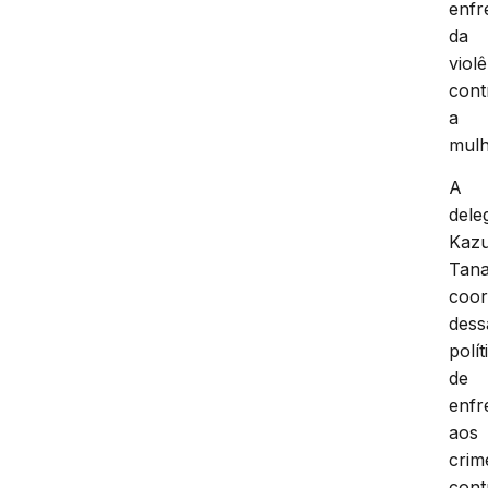
enfr
da
viol
cont
a
mulh
A
dele
Kaz
Tana
coo
dess
polít
de
enfr
aos
crim
cont