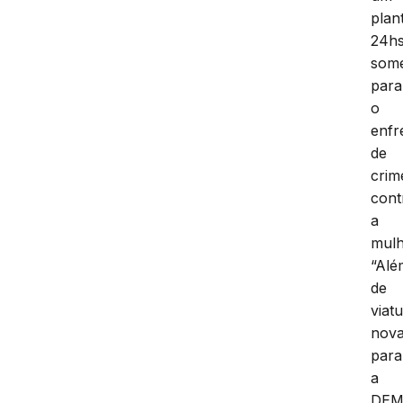
plan
24hs
som
para
o
enfr
de
crim
cont
a
mulh
“Alé
de
viat
nov
para
a
DEM