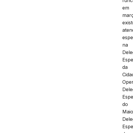
func
em
mar
exis
aten
espe
na
Dele
Espe
da
Cida
Oper
Dele
Espe
do
Maio
Dele
Espe