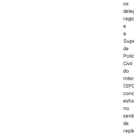
os
dele
regi
e
a
Supe
de
Políc
Civil
do
Inter
(SPC
conc
esfo
no
sent
de
repl