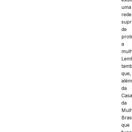
uma
rede
supr
de
prot
a
mulh
Lem
tam
que,
alé
da
Cas
da
Mul
Brasi
que