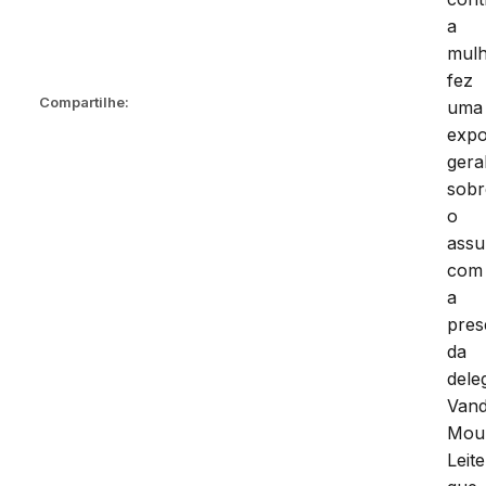
a
mulh
fez
Compartilhe:
uma
expo
gera
sobr
o
assu
com
a
pres
da
dele
Van
Mou
Leite