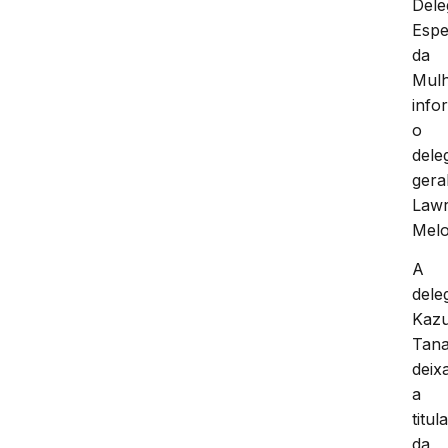
Dele
Espe
da
Mulh
info
o
dele
gera
Law
Melo
A
dele
Kaz
Tan
deix
a
titul
da