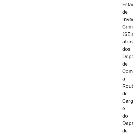
Esta
de
Inve
Crim
(SEI
atra
dos
Dep
de
Com
a
Rou
de
Carg
e
do
Dep
de