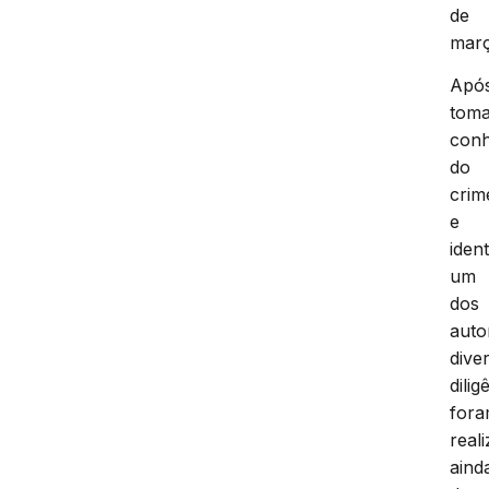
de
març
Apó
tom
con
do
crim
e
ident
um
dos
auto
dive
dilig
for
real
aind