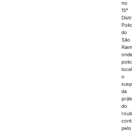
no
15°
Distr
Polic
do
São
Rai
ond
polic
loca
o
susp
da
prát
do
rou
cont
pelo