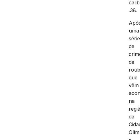
cali
.38.
Apó
uma
séri
de
crim
de
rou
que
vêm
aco
na
regi
da
Cida
Olím
a