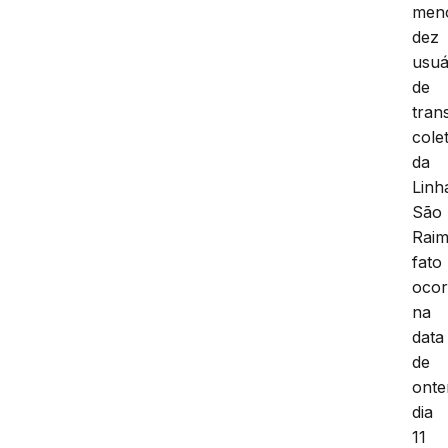
men
dez
usuá
de
tran
cole
da
Linh
São
Rai
fato
ocor
na
data
de
onte
dia
11