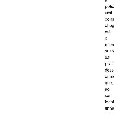
políc
civil
cons
cheg
até
o
men
susp
da
prát
dess
crim
que,
ao
ser
loca
tinh