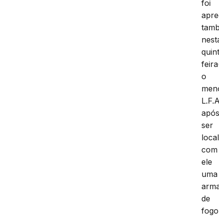
foi
apre
tam
nest
quin
feira
o
men
L.F.A
apó
ser
loca
com
ele
uma
arm
de
fogo