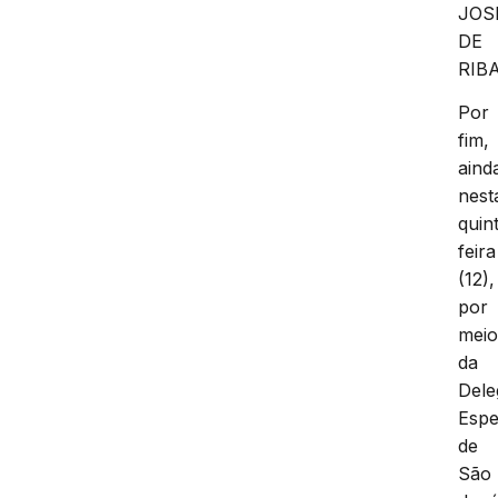
JOS
DE
RIB
Por
fim,
aind
nest
quin
feira
(12),
por
mei
da
Dele
Espe
de
São