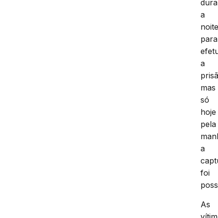
dura
a
noit
para
efet
a
pris
mas
só
hoje
pela
man
a
capt
foi
poss
As
vítim