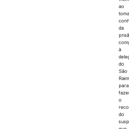
ao
tom
con
da
pris
com
à
dele
do
São
Rai
para
faze
o
reco
do
susp
que