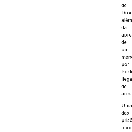
de
Drog
alé
da
apr
de
um
men
por
Port
Ilega
de
arma
Um
das
pris
oco