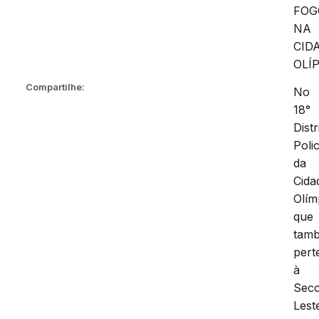
FOG
NA
CID
OLÍ
Compartilhe:
No
18°
Distr
Polic
da
Cida
Olím
que
tam
pert
à
Secc
Lest