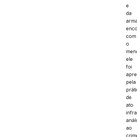
e
da
arm
enco
com
o
men
ele
foi
apre
pela
prát
de
ato
infr
anál
ao
crim