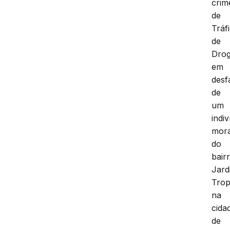
crim
de
Tráf
de
Drog
em
desf
de
um
indi
mor
do
bair
Jard
Trop
na
cida
de