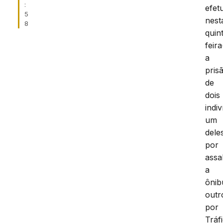
:
efet
5
nest
8
quin
feira
a
pris
de
dois
indi
um
dele
por
assa
a
ônib
outr
por
Tráf