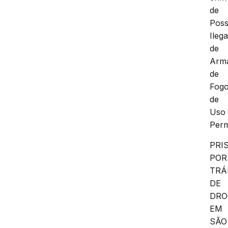
de
Pos
Ilega
de
Arm
de
Fog
de
Uso
Perm
PRI
POR
TRÁ
DE
DRO
EM
SÃO