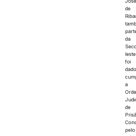
Jos
de
Riba
tam
part
da
Secc
leste
foi
dad
cum
a
Ord
Judic
de
Pris
Cond
pelo