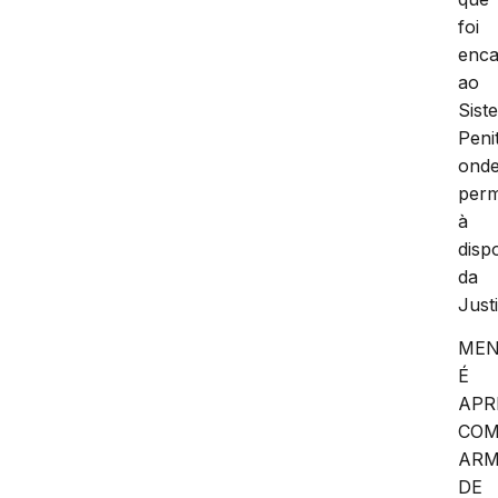
foi
enc
ao
Sist
Peni
ond
per
à
disp
da
Just
ME
É
APR
CO
AR
DE