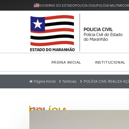
GOVERNO DO ESTADO
POLÍCIA CIVIL
POLÍCIA MILITAR
COR
PÁGINA INICIAL
INSTITUCIONAL
Página Inicial
Notícias
POLÍCIA CIVIL REALIZA A
POLÍCIA
P
VOLTAR
u
CIVIL
bl
ic