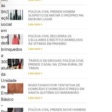
às
9h30,
POLÍCIA CIVIL PRENDE HOMEM
SUSPEITO DE MATAR O PRÓPRIO PAI
ação
EM BOM LUGAR
social
Leia mais »
em
POLÍCIA CIVIL RECUPERA 25
que
CELULARES E RESTITUI APARELHOS
distribuiu
ÀS VÍTIMAS EM PINHEIRO
brinquedos
Leia mais »
a
TRÁFICO DE DROGAS: POLÍCIA CIVIL
300
PRENDE CASAL NA ZONA RURAL DE
alunos
TIMON
Leia mais »
da
Unidade
INVESTIGADO POR TENTATIVA DE
de
HOMICÍDIO E HOMICÍDIO É PRESO EM
SANTA QUITÉRIA DO MARANHÃO
Ensino
Leia mais »
Básico
–
POLÍCIA CIVIL PRENDE NOVE HOMENS
Pedro