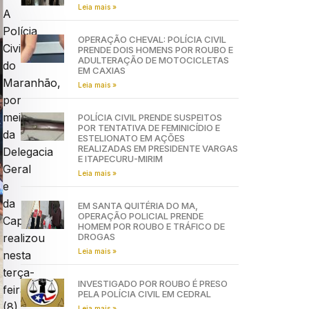
Leia mais »
A
Polícia
OPERAÇÃO CHEVAL: POLÍCIA CIVIL
Civil
PRENDE DOIS HOMENS POR ROUBO E
ADULTERAÇÃO DE MOTOCICLETAS
do
EM CAXIAS
Maranhão,
Leia mais »
por
meio
POLÍCIA CIVIL PRENDE SUSPEITOS
POR TENTATIVA DE FEMINICÍDIO E
da
ESTELIONATO EM AÇÕES
REALIZADAS EM PRESIDENTE VARGAS
Delegacia
E ITAPECURU-MIRIM
Geral
Leia mais »
e
da
EM SANTA QUITÉRIA DO MA,
OPERAÇÃO POLICIAL PRENDE
Capelania,
HOMEM POR ROUBO E TRÁFICO DE
DROGAS
realizou
Leia mais »
nesta
terça-
INVESTIGADO POR ROUBO É PRESO
feira
PELA POLÍCIA CIVIL EM CEDRAL
(8),
Leia mais »