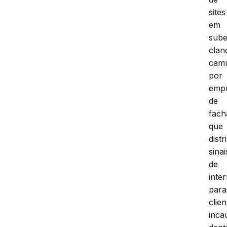
sites
em
sube
clan
camu
por
emp
de
fach
que
dist
sinai
de
inte
para
clien
inca