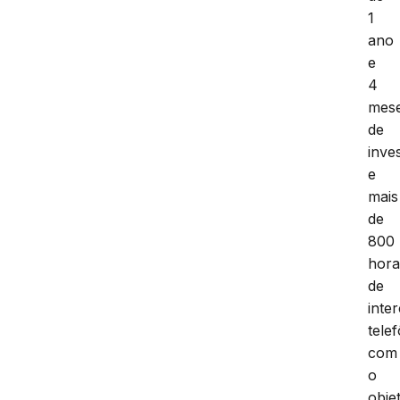
1
ano
e
4
mes
de
inve
e
mais
de
800
hora
de
inte
tele
com
o
obje