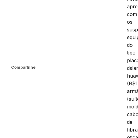
apre
com
os
susp
equi
do
tipo
plac
Compartilhe:
dsla
huaw
(R$1
armá
(suít
mold
cab
de
fibra
otica