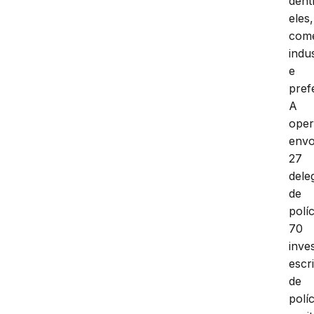
dent
eles,
comé
indu
e
pref
A
ope
envo
27
dele
de
políc
70
inve
escr
de
políc