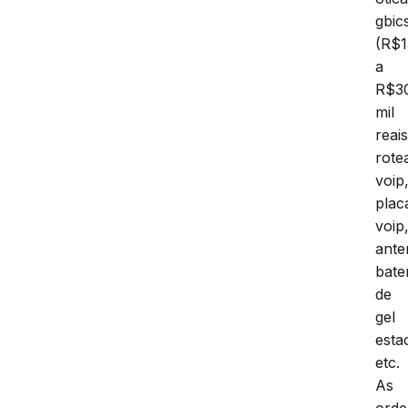
gbic
(R$1
a
R$3
mil
reais
rote
voip
plac
voip
ante
bate
de
gel
esta
etc.
As