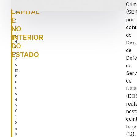
ei
NA
Crim
r
CAPITAL
(SEI
a
,
E
por
1
cont
NO
4
do
d
INTERIOR
e
Dep
DO
d
de
e
ESTADO
Defe
z
e
de
m
Serv
b
de
r
o
Dele
d
(DD
e
real
2
0
nest
1
quin
8
feira
à
(13),
s