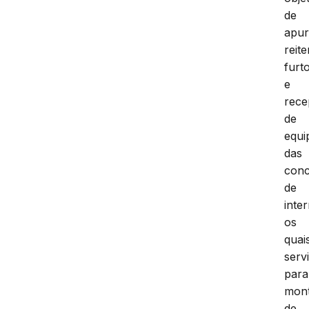
de
apur
reit
furt
e
rece
de
equi
das
conc
de
inter
os
quai
serv
para
mon
de