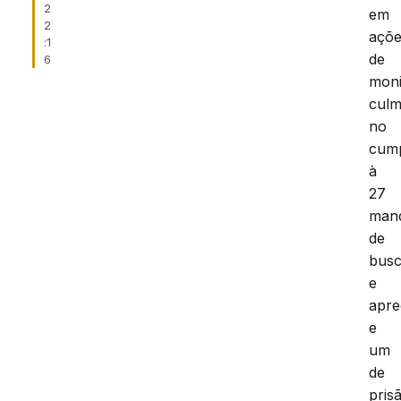
2
em
2
açõ
:1
de
6
moni
culm
no
cum
à
27
man
de
bus
e
apr
e
um
de
pris