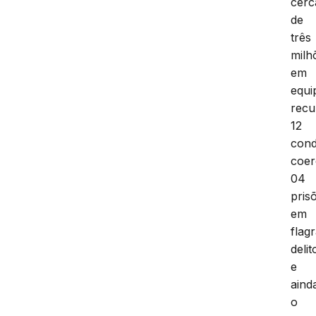
cerc
de
três
milh
em
equi
recu
12
cond
coer
04
pris
em
flag
delit
e
aind
o