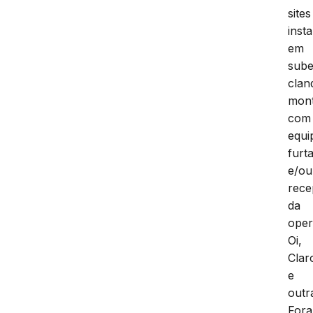
sites
inst
em
sube
clan
mon
com
equi
furt
e/ou
rece
da
oper
Oi,
Clar
e
outr
For