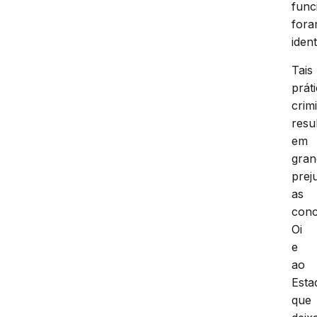
func
for
ident
Tais
prát
crim
resu
em
gran
prej
as
conc
Oi
e
ao
Esta
que