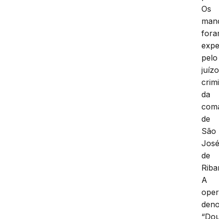
Os
man
for
expe
pelo
juíz
crim
da
com
de
São
Jos
de
Riba
A
ope
den
“Dou