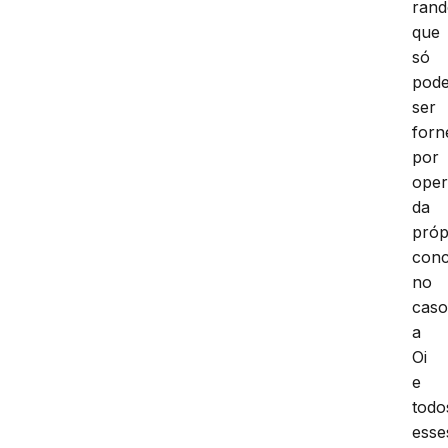
rand
que
só
pod
ser
forn
por
oper
da
próp
conc
no
cas
a
Oi
e
todo
esse