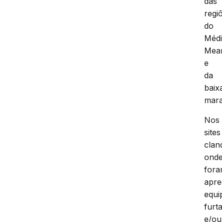
das
regi
do
Méd
Mea
e
da
baix
mar
Nos
sites
clan
ond
for
apre
equi
furt
e/ou