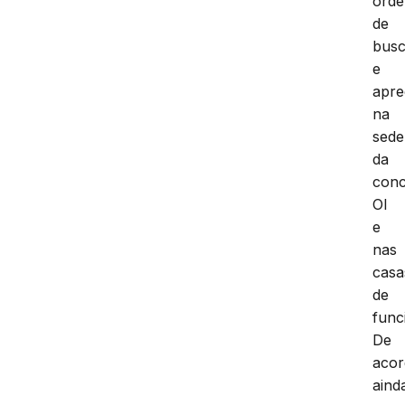
ord
de
bus
e
apr
na
sede
da
conc
OI
e
nas
casa
de
func
De
aco
aind