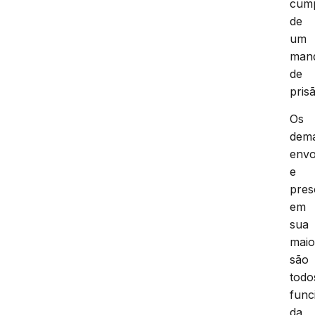
cum
de
um
man
de
pris
Os
dema
envo
e
pres
em
sua
maio
são
todo
func
da