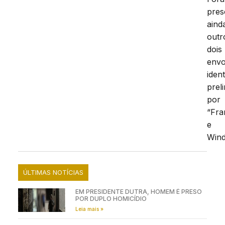
pres
aind
outr
dois
envo
ident
prel
por
“Fra
e
Wind
ÚLTIMAS NOTÍCIAS
EM PRESIDENTE DUTRA, HOMEM É PRESO
POR DUPLO HOMICÍDIO
Leia mais »