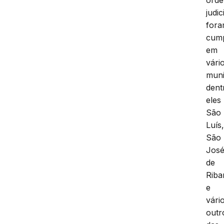
orde
judic
for
cump
em
vári
muni
dent
eles
São
Luís
São
Jos
de
Riba
e
vári
outr