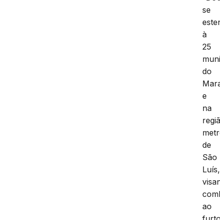
se
este
à
25
muni
do
Mar
e
na
regi
metr
de
São
Luís
visa
com
ao
furt