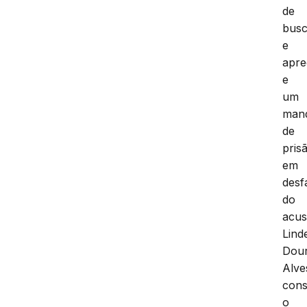
de
bus
e
apr
e
um
man
de
pris
em
desf
do
acu
Lind
Dou
Alve
cons
o