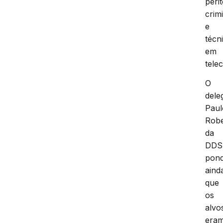
peri
crim
e
técn
em
tele
O
dele
Paul
Robe
da
DDS
pon
aind
que
os
alvo
era