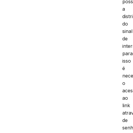
poss
a
distr
do
sinal
de
inter
para
isso
é
nece
o
aces
ao
link
atra
de
sen