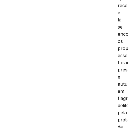
rece
e
lá
se
enc
os
prop
esse
for
pres
e
autu
em
flag
delit
pela
prat
de