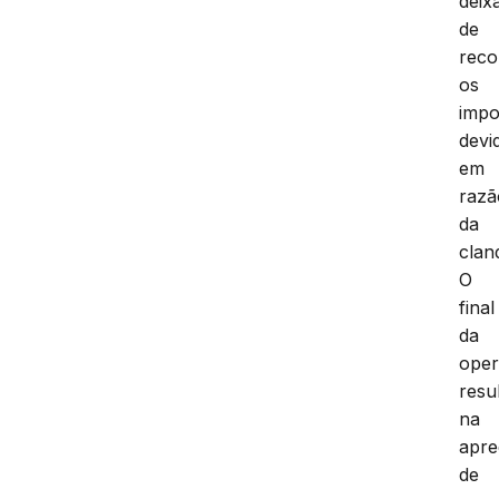
deix
de
reco
os
impo
devi
em
razã
da
clan
O
final
da
ope
resu
na
apr
de