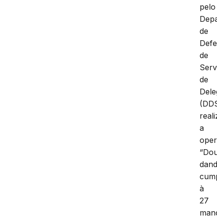
pelo
Dep
de
Defe
de
Serv
de
Dele
(DD
real
a
ope
“Do
dan
cum
à
27
man