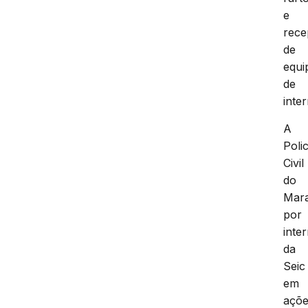
e
rece
de
equi
de
inter
A
Polic
Civil
do
Mar
por
inte
da
Seic
em
açõ