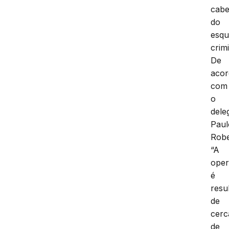
cab
do
esq
crim
De
aco
com
o
dele
Paul
Robe
“A
ope
é
resu
de
cerc
de