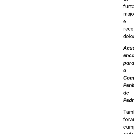
furt
majo
e
rece
dolo
Acu
enc
par
o
Com
Peni
de
Pedr
Tam
for
cump