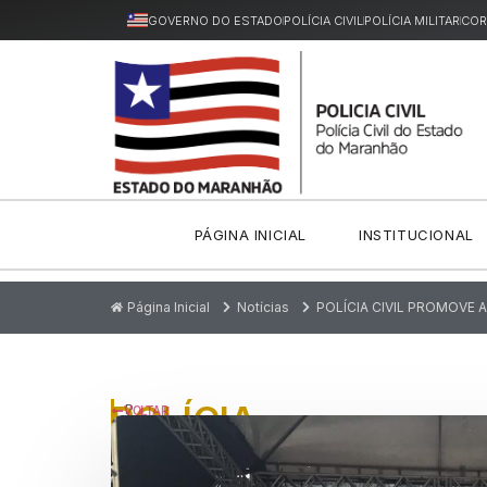
GOVERNO DO ESTADO
POLÍCIA CIVIL
POLÍCIA MILITAR
COR
PÁGINA INICIAL
INSTITUCIONAL
Página Inicial
Notícias
POLÍCIA CIVIL PROMOVE 
POLÍCIA
P
VOLTAR
u
CIVIL
bl
ic