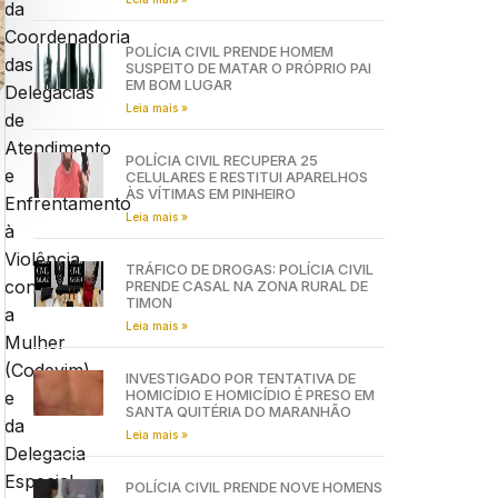
da
Coordenadoria
POLÍCIA CIVIL PRENDE HOMEM
das
SUSPEITO DE MATAR O PRÓPRIO PAI
EM BOM LUGAR
Delegacias
Leia mais »
de
Atendimento
POLÍCIA CIVIL RECUPERA 25
e
CELULARES E RESTITUI APARELHOS
ÀS VÍTIMAS EM PINHEIRO
Enfrentamento
Leia mais »
à
Violência
TRÁFICO DE DROGAS: POLÍCIA CIVIL
contra
PRENDE CASAL NA ZONA RURAL DE
TIMON
a
Leia mais »
Mulher
(Codevim)
INVESTIGADO POR TENTATIVA DE
HOMICÍDIO E HOMICÍDIO É PRESO EM
e
SANTA QUITÉRIA DO MARANHÃO
da
Leia mais »
Delegacia
Especial
POLÍCIA CIVIL PRENDE NOVE HOMENS