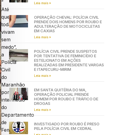
“
Leia mais »
Até
que
OPERAÇÃO CHEVAL: POLÍCIA CIVIL
PRENDE DOIS HOMENS POR ROUBO E
todas
ADULTERAÇÃO DE MOTOCICLETAS
EM CAXIAS
vivam
Leia mais »
sem
medo”,
POLÍCIA CIVIL PRENDE SUSPEITOS
a
POR TENTATIVA DE FEMINICÍDIO E
ESTELIONATO EM AÇÕES
Polícia
REALIZADAS EM PRESIDENTE VARGAS
Civil
E ITAPECURU-MIRIM
Leia mais »
do
Maranhão
EM SANTA QUITÉRIA DO MA,
por
OPERAÇÃO POLICIAL PRENDE
HOMEM POR ROUBO E TRÁFICO DE
intermédio
DROGAS
do
Leia mais »
Departamento
de
INVESTIGADO POR ROUBO É PRESO
PELA POLÍCIA CIVIL EM CEDRAL
Feminicídio,
Leia mais »