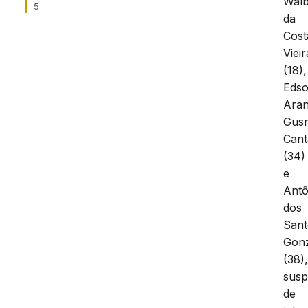
Walb
5
da
Cost
Vieir
(18),
Eds
Aran
Gus
Can
(34)
e
Antô
dos
Sant
Gon
(38)
susp
de