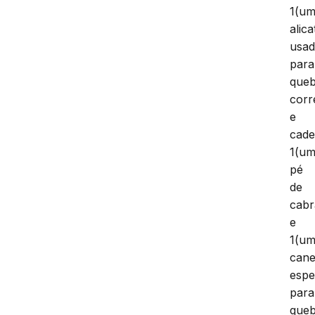
1(um
alica
usa
para
queb
corr
e
cade
1(um
pé
de
cabr
e
1(um
cane
espe
para
queb