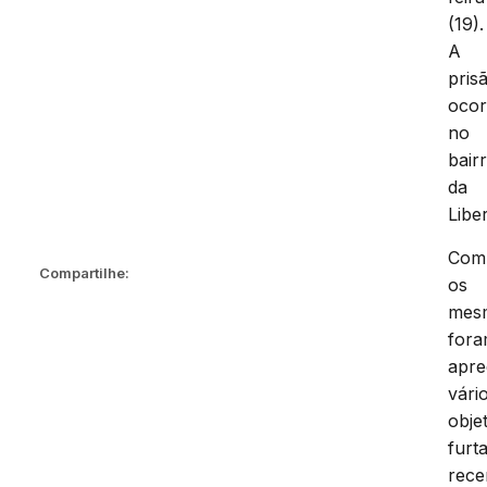
(19).
A
pris
ocor
no
bair
da
Libe
Com
Compartilhe:
os
mes
for
apre
vári
obje
furt
rece