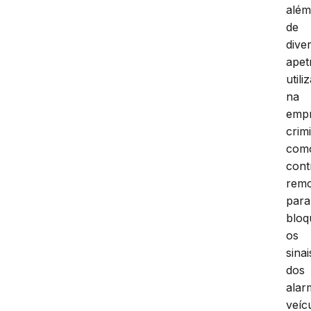
alé
de
dive
apet
utili
na
empr
crim
com
cont
rem
para
bloq
os
sinai
dos
alar
veíc