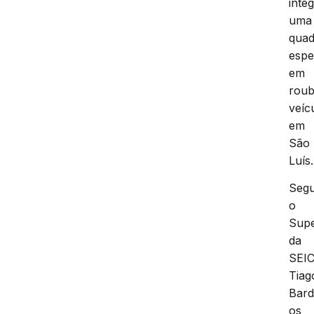
inte
uma
quad
espe
em
roub
veíc
em
São
Luís.
Seg
o
Supe
da
SEIC
Tiag
Bard
os