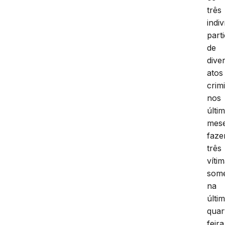
três
indi
part
de
dive
atos
crim
nos
últi
mese
faze
três
víti
som
na
últi
quar
feira