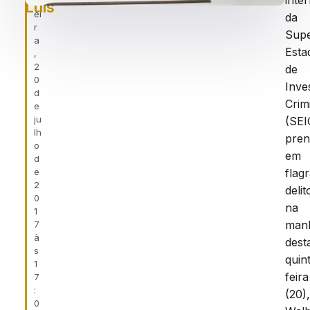
inte
f
Luís
ei
da
r
Supe
a
Esta
,
2
de
0
Inve
d
Crim
e
ju
(SEI
lh
pre
o
em
d
e
flag
2
delit
0
na
1
man
7
à
dest
s
quin
1
feira
7
:
(20)
0