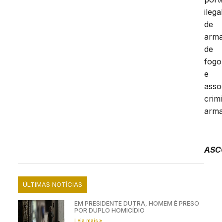
ilega
de
arm
de
fogo
e
asso
crim
arma
ASC
ÚLTIMAS NOTÍCIAS
EM PRESIDENTE DUTRA, HOMEM É PRESO
POR DUPLO HOMICÍDIO
Leia mais »