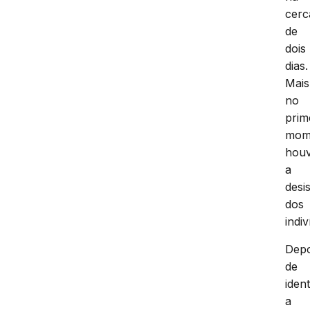
cerc
de
dois
dias.
Mais
no
prim
mom
hou
a
desi
dos
indi
Depo
de
ident
a