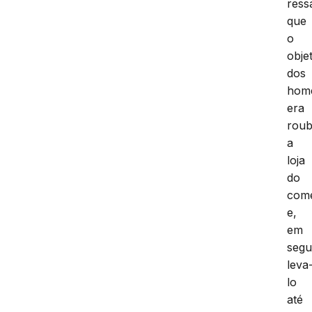
ress
que
o
obje
dos
hom
era
roub
a
loja
do
come
e,
em
segu
leva
lo
até