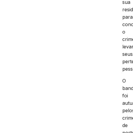
sua
resi
para
conc
o
crim
leva
seus
pert
pess
O
ban
foi
autu
pelo
crim
de
port