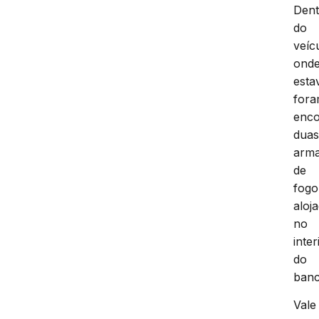
Dent
do
veíc
ond
esta
for
enco
dua
arm
de
fogo
aloj
no
inter
do
banc
Vale