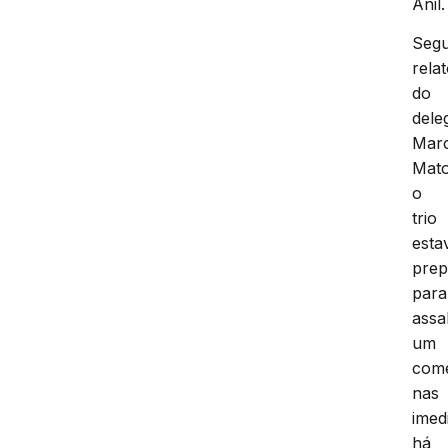
Anil.
Seg
rela
do
dele
Mar
Mato
o
trio
esta
prep
para
assa
um
come
nas
imed
há