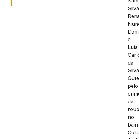
Sant
1
Silva
Ren
Nun
Dam
e
Luís
Carl
da
Silv
Gute
pelo
crim
de
roub
no
bair
Coh