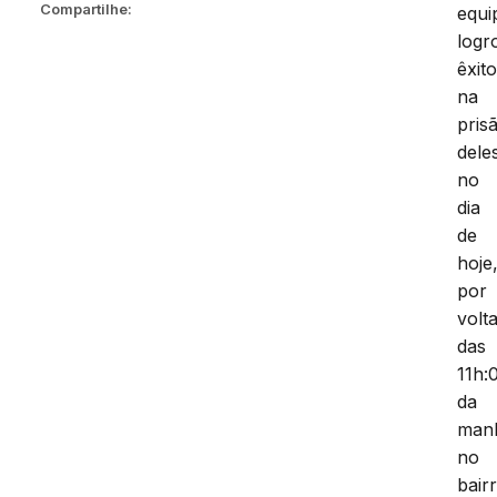
Compartilhe:
equi
logr
êxit
na
pris
dele
no
dia
de
hoje
por
volt
das
11h:
da
man
no
bairr