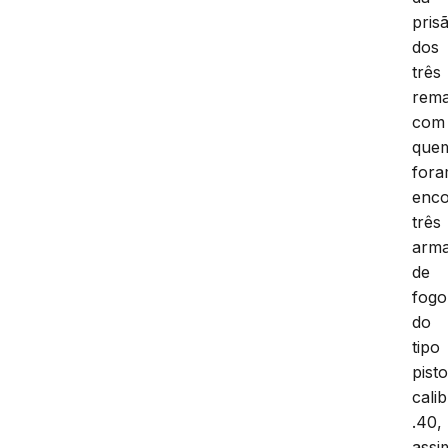
pris
dos
três
rema
com
que
for
enco
três
arm
de
fogo
do
tipo
pisto
cali
.40,
assi