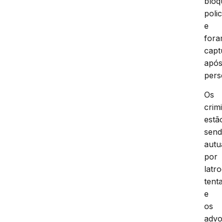
bloq
polic
e
for
capt
apó
pers
Os
crim
estã
sen
autu
por
latro
tent
e
os
advo