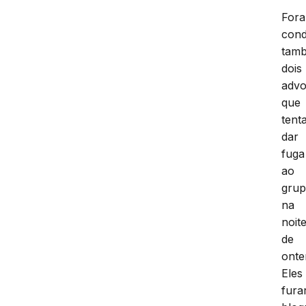
For
cond
tam
dois
adv
que
tent
dar
fuga
ao
grup
na
noit
de
onte
Eles
fura