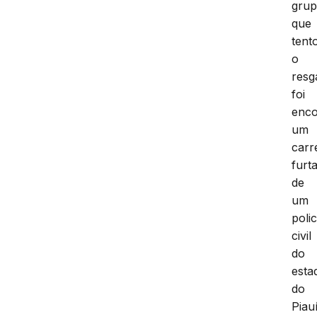
gru
que
tent
o
resg
foi
enco
um
carr
furt
de
um
polic
civil
do
esta
do
Piauí