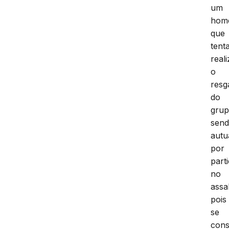
um
hom
que
tent
reali
o
resg
do
grup
sen
autu
por
part
no
assa
pois
se
cons