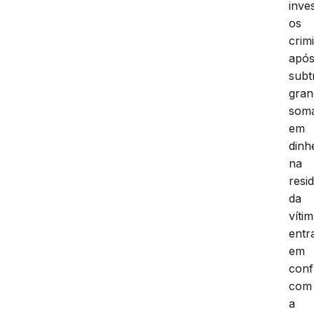
inve
os
crim
apó
subt
gran
som
em
dinh
na
resi
da
vítim
entr
em
conf
com
a