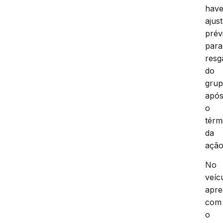
have
ajus
prév
para
resg
do
gru
apó
o
térm
da
ação
No
veíc
apre
com
o