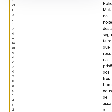
f
Políc
ei
Milit
r
a
na
,
noit
1
dest
2
d
segu
e
feira
m
que
ai
o
resu
d
na
e
pris
2
0
dos
2
três
0
hom
à
s
acu
1
de
4
assa
:
a
2