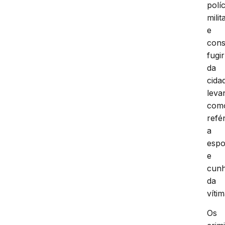
políc
milit
e
cons
fugir
da
cida
leva
com
refé
a
esp
e
cun
da
vítim
Os