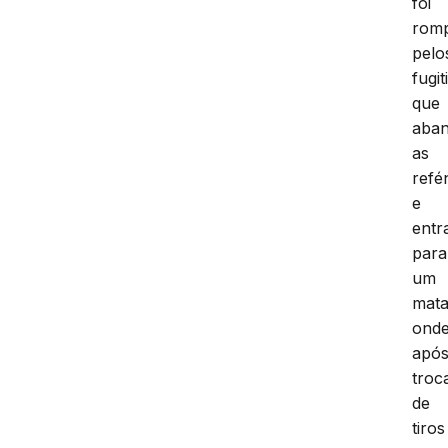
foi
rom
pelo
fugit
que
aba
as
refé
e
entr
para
um
mata
ond
apó
troc
de
tiros