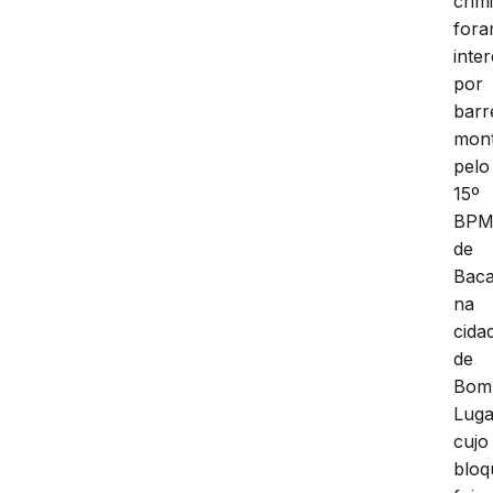
crim
for
inte
por
barr
mon
pelo
15º
BP
de
Baca
na
cida
de
Bom
Luga
cujo
bloq