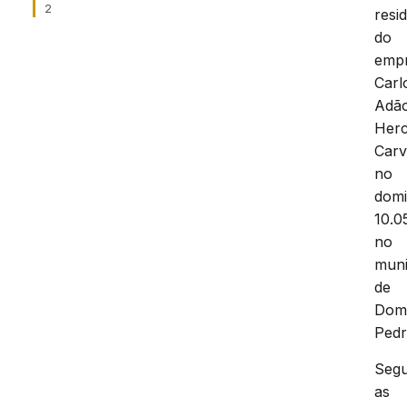
2
resi
do
empr
Carl
Adã
Her
Carv
no
dom
10.0
no
muni
de
Do
Ped
Seg
as