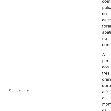
com
polic
dois
dele
for
abat
no
conf
A
pers
dos
três
crim
dur
Compartilhe:
até
o
mom
da