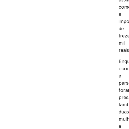
com
a
impo
de
trez
mil
reais
Enq
ocor
a
pers
for
pres
tam
dua
mulh
e