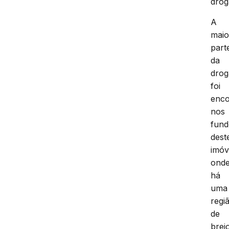
drog
A
maio
part
da
drog
foi
enco
nos
fund
dest
imóv
ond
há
uma
regi
de
brej