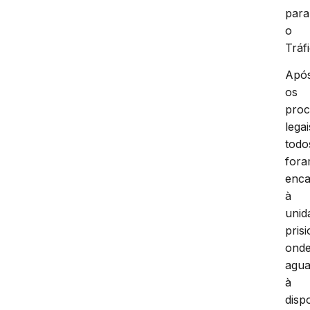
para
o
Tráf
Apó
os
proc
legai
todo
for
enc
à
unid
prisi
ond
agua
à
disp