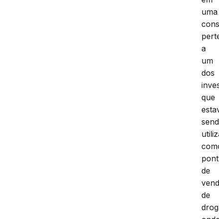
uma
cons
pert
a
um
dos
inve
que
esta
sen
utili
com
pon
de
ven
de
drog