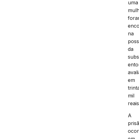
uma
mulh
for
enco
na
pos
da
subs
ento
aval
em
trint
mil
reais
A
pris
ocor
em