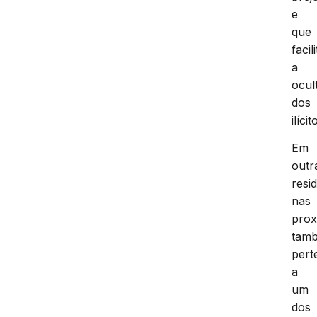
e
que
facil
a
ocul
dos
ilícit
Em
outr
resi
nas
prox
tam
pert
a
um
dos