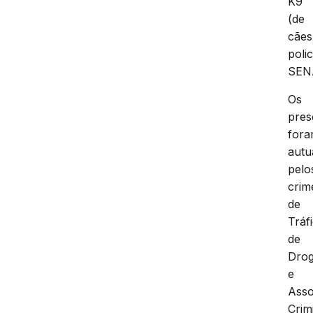
K9
(de
cães
polic
SEN
Os
pres
for
autu
pelo
crim
de
Tráf
de
Dro
e
Asso
Crim