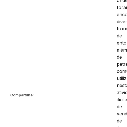
ond
for
enco
dive
trou
de
ento
alé
de
petr
com
utili
nest
ativ
Compartilhe:
ilícit
de
ven
de