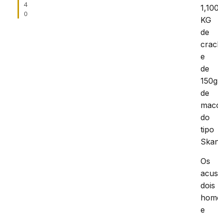
4
1,10
0
KG
de
crac
e
de
150g
de
mac
do
tipo
Skan
Os
acus
dois
hom
e