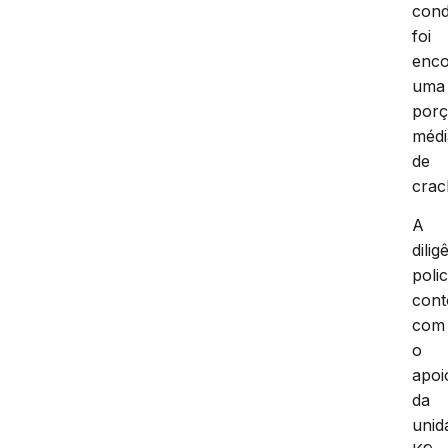
cond
foi
enco
uma
por
médi
de
crac
A
dilig
polic
con
com
o
apoi
da
unid