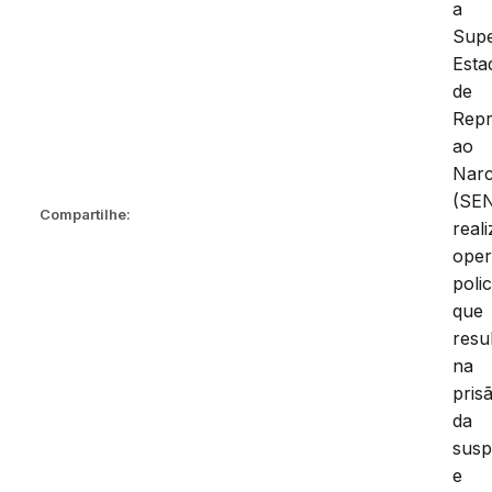
a
Supe
Esta
de
Rep
ao
Narc
(SE
Compartilhe:
real
ope
polic
que
resu
na
pris
da
susp
e