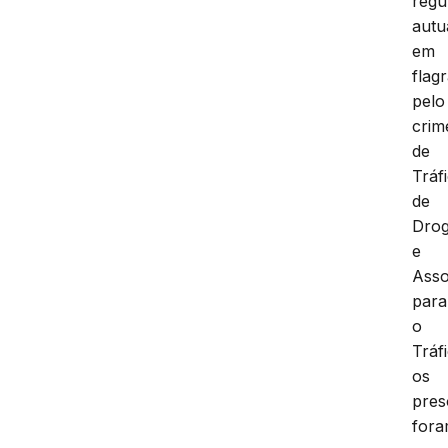
regu
autu
em
flag
pelo
crim
de
Tráf
de
Dro
e
Asso
para
o
Tráf
os
pres
for