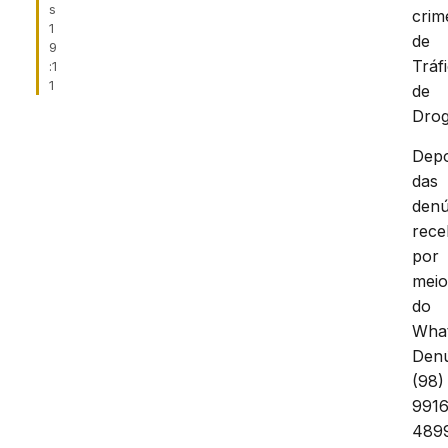
s
crim
1
de
9
Tráf
:1
1
de
Drog
Depo
das
denú
rece
por
mei
do
Wha
Den
(98)
9916
489