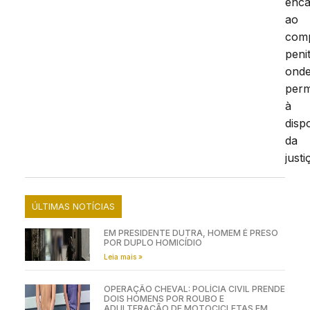
enc
ao
com
peni
ond
per
à
disp
da
justi
ÚLTIMAS NOTÍCIAS
EM PRESIDENTE DUTRA, HOMEM É PRESO
POR DUPLO HOMICÍDIO
Leia mais »
OPERAÇÃO CHEVAL: POLÍCIA CIVIL PRENDE
DOIS HOMENS POR ROUBO E
ADULTERAÇÃO DE MOTOCICLETAS EM