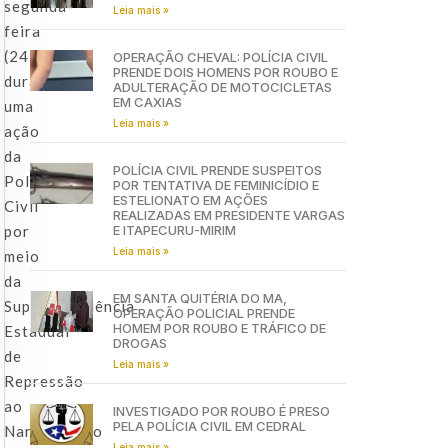
segunda-
Leia mais »
feira
(24)
OPERAÇÃO CHEVAL: POLÍCIA CIVIL
PRENDE DOIS HOMENS POR ROUBO E
durante
ADULTERAÇÃO DE MOTOCICLETAS
EM CAXIAS
uma
Leia mais »
ação
da
POLÍCIA CIVIL PRENDE SUSPEITOS
Polícia
POR TENTATIVA DE FEMINICÍDIO E
ESTELIONATO EM AÇÕES
Civil
REALIZADAS EM PRESIDENTE VARGAS
por
E ITAPECURU-MIRIM
Leia mais »
meio
da
EM SANTA QUITÉRIA DO MA,
Superintendência
OPERAÇÃO POLICIAL PRENDE
HOMEM POR ROUBO E TRÁFICO DE
Estadual
DROGAS
de
Leia mais »
Repressão
ao
INVESTIGADO POR ROUBO É PRESO
PELA POLÍCIA CIVIL EM CEDRAL
Narcotráfico
Leia mais »