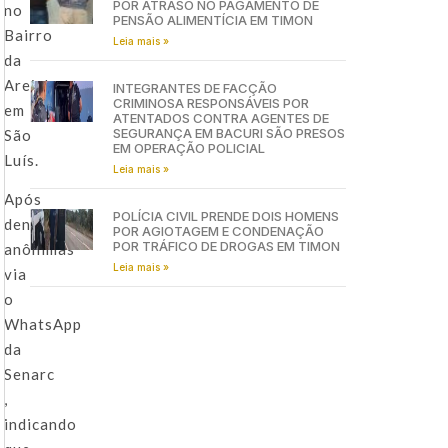
POR ATRASO NO PAGAMENTO DE
no
PENSÃO ALIMENTÍCIA EM TIMON
Bairro
Leia mais »
da
Areinha,
INTEGRANTES DE FACÇÃO
CRIMINOSA RESPONSÁVEIS POR
em
ATENTADOS CONTRA AGENTES DE
SEGURANÇA EM BACURI SÃO PRESOS
São
EM OPERAÇÃO POLICIAL
Luís.
Leia mais »
Após
POLÍCIA CIVIL PRENDE DOIS HOMENS
denúncias
POR AGIOTAGEM E CONDENAÇÃO
POR TRÁFICO DE DROGAS EM TIMON
anônimas
Leia mais »
via
o
WhatsApp
da
Senarc
,
indicando