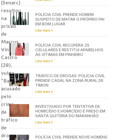
(Senarc)
resultou
POLÍCIA CIVIL PRENDE HOMEM
na
SUSPEITO DE MATAR O PRÓPRIO PAI
EM BOM LUGAR
prisão
Leia mais »
de
Marcus
POLÍCIA CIVIL RECUPERA 25
Vinicius
CELULARES E RESTITUI APARELHOS
ÀS VÍTIMAS EM PINHEIRO
Castro
Leia mais »
(28),
vulgo
TRÁFICO DE DROGAS: POLÍCIA CIVIL
“Balão”,
PRENDE CASAL NA ZONA RURAL DE
TIMON
acusado
Leia mais »
pelo
crime
INVESTIGADO POR TENTATIVA DE
HOMICÍDIO E HOMICÍDIO É PRESO EM
de
SANTA QUITÉRIA DO MARANHÃO
tráfico
Leia mais »
de
drogas
POLÍCIA CIVIL PRENDE NOVE HOMENS