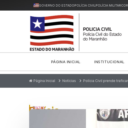
GOVERNO DO ESTADO
POLÍCIA CIVIL
POLÍCIA MILITAR
COR
PÁGINA INICIAL
INSTITUCIONAL
Página Inicial
Notícias
Polícia Civil prende trafic
Polícia
P
VOLTAR
u
Civil
bl
ic