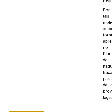
Pedr
Por
tais
moti
amb
for
apre
no
Plan
do
Itaqu
Baca
para
devi
prov
legai