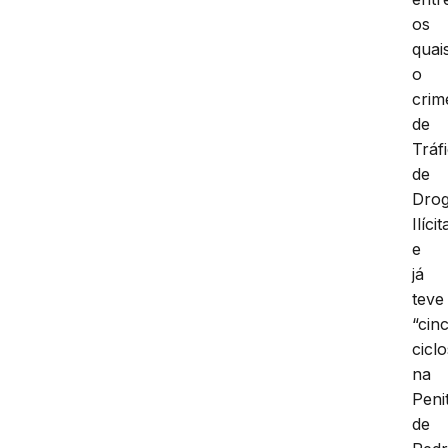
os
quai
o
crim
de
Tráf
de
Dro
Ilícit
e
já
teve
“cin
ciclo
na
Peni
de