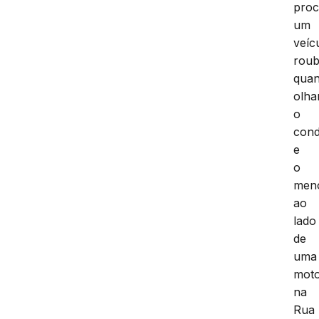
pro
um
veíc
roub
qua
olh
o
cond
e
o
men
ao
lado
de
uma
moto
na
Rua