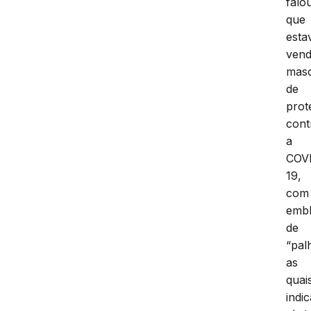
falo
que
esta
ven
mas
de
prot
cont
a
COV
19,
com
emb
de
“pal
as
quai
indi