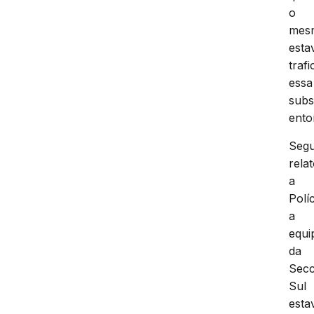
o
mes
esta
traf
essa
subs
ento
Seg
rela
a
Políc
a
equi
da
Secc
Sul
esta