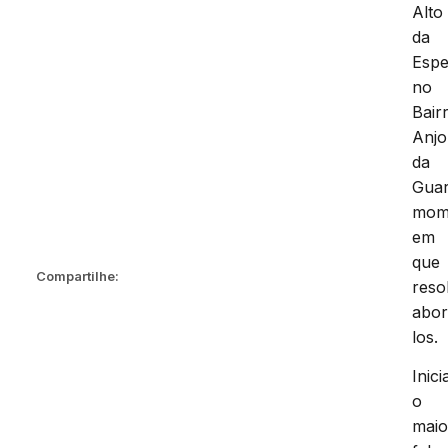
Alto
da
Espe
no
Bair
Anjo
da
Guar
mom
em
que
Compartilhe:
reso
abor
los.
Inic
o
maio