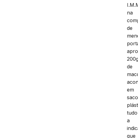
I.M.
na
com
de
men
port
apr
200
de
mac
acon
em
sac
plást
tudo
a
indic
que