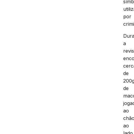
símb
utili
por
crim
Dura
a
revis
enc
cerc
de
200
de
mac
joga
ao
chão
ao
lado