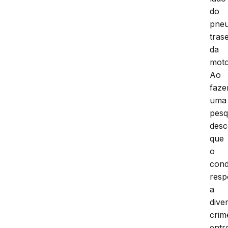
do
pne
tras
da
moto
Ao
faz
uma
pesq
desc
que
o
cond
res
a
dive
crim
entr