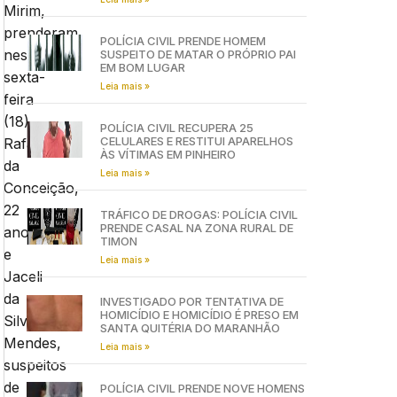
Mirim,
prenderam,
POLÍCIA CIVIL PRENDE HOMEM
nesta
SUSPEITO DE MATAR O PRÓPRIO PAI
EM BOM LUGAR
sexta-
Leia mais »
feira
(18),
POLÍCIA CIVIL RECUPERA 25
CELULARES E RESTITUI APARELHOS
Rafael
ÀS VÍTIMAS EM PINHEIRO
da
Leia mais »
Conceição,
22
TRÁFICO DE DROGAS: POLÍCIA CIVIL
PRENDE CASAL NA ZONA RURAL DE
anos,
TIMON
e
Leia mais »
Jaceli
da
INVESTIGADO POR TENTATIVA DE
HOMICÍDIO E HOMICÍDIO É PRESO EM
Silva
SANTA QUITÉRIA DO MARANHÃO
Mendes,
Leia mais »
suspeitos
de
POLÍCIA CIVIL PRENDE NOVE HOMENS