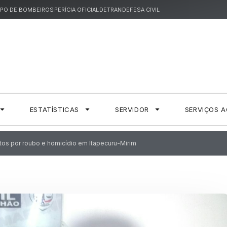
PO DE BOMBEIROS
PERÍCIA OFICIAL
DETRAN
DEFESA CIVIL
ESTATÍSTICAS
SERVIDOR
SERVIÇOS 
itos por roubo e homicídio em Itapecuru-Mirim