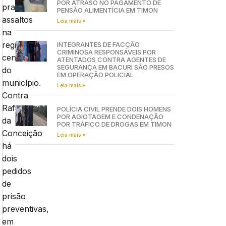
POR ATRASO NO PAGAMENTO DE
praticarem
PENSÃO ALIMENTÍCIA EM TIMON
assaltos
Leia mais »
na
região
INTEGRANTES DE FACÇÃO
CRIMINOSA RESPONSÁVEIS POR
central
ATENTADOS CONTRA AGENTES DE
SEGURANÇA EM BACURI SÃO PRESOS
do
EM OPERAÇÃO POLICIAL
município.
Leia mais »
Contra
Rafael
POLÍCIA CIVIL PRENDE DOIS HOMENS
POR AGIOTAGEM E CONDENAÇÃO
da
POR TRÁFICO DE DROGAS EM TIMON
Conceição
Leia mais »
há
dois
pedidos
de
prisão
preventivas,
em