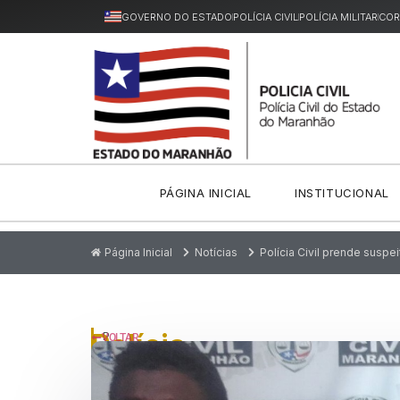
GOVERNO DO ESTADO
POLÍCIA CIVIL
POLÍCIA MILITAR
COR
PÁGINA INICIAL
INSTITUCIONAL
Página Inicial
Notícias
Polícia Civil prende suspe
Polícia
P
VOLTAR
u
Civil
bl
ic