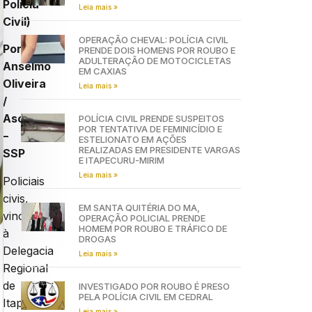
Polícia
Leia mais »
Civil)
OPERAÇÃO CHEVAL: POLÍCIA CIVIL
Por
PRENDE DOIS HOMENS POR ROUBO E
ADULTERAÇÃO DE MOTOCICLETAS
Anselmo
EM CAXIAS
Oliveira
Leia mais »
/
Ascom
POLÍCIA CIVIL PRENDE SUSPEITOS
POR TENTATIVA DE FEMINICÍDIO E
–
ESTELIONATO EM AÇÕES
REALIZADAS EM PRESIDENTE VARGAS
SSP
E ITAPECURU-MIRIM
Leia mais »
Policiais
civis,
EM SANTA QUITÉRIA DO MA,
vinculados
OPERAÇÃO POLICIAL PRENDE
HOMEM POR ROUBO E TRÁFICO DE
à
DROGAS
Delegacia
Leia mais »
Regional
de
INVESTIGADO POR ROUBO É PRESO
PELA POLÍCIA CIVIL EM CEDRAL
Itapecuru-
Leia mais »