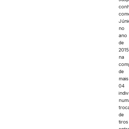
conh
com
Júni
no
ano
de
2015
na
com
de
mais
04
indi
num
troc
de
tiros
entr