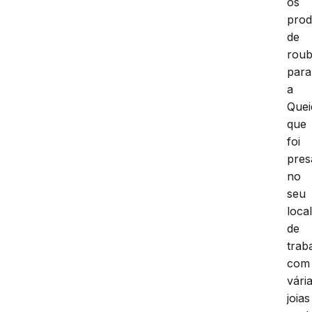
os
prod
de
rou
para
a
Quei
que
foi
pres
no
seu
loca
de
trab
com
vári
joias