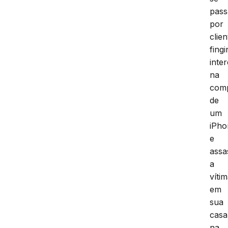
pas
por
clien
fing
inte
na
com
de
um
iPho
e
assa
a
víti
em
sua
casa
na