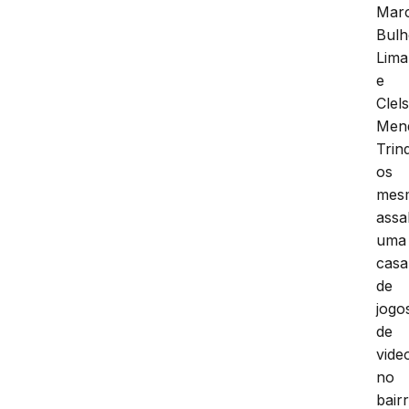
Mar
Bulh
Lima
e
Clel
Men
Trin
os
mes
assa
uma
casa
de
jogo
de
vid
no
bair