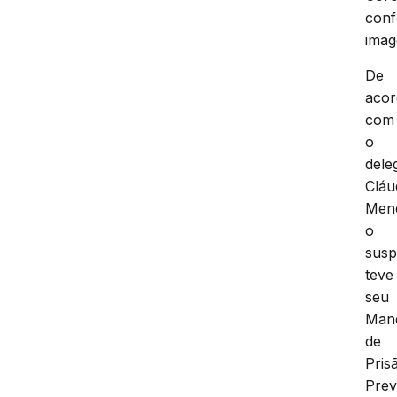
con
imag
De
aco
com
o
dele
Cláu
Men
o
susp
teve
seu
Man
de
Pris
Prev