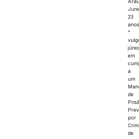
Araú
Juni
23
anos
“
vulg
júnio
em
cum
a
um
Man
de
Pris
Prev
por
Crim
de