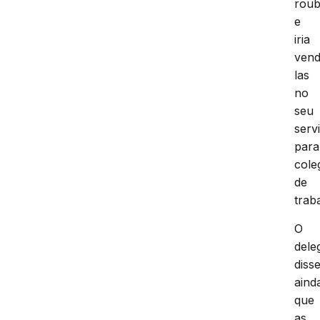
rou
e
iria
vend
las
no
seu
serv
para
cole
de
trab
O
dele
diss
aind
que
as