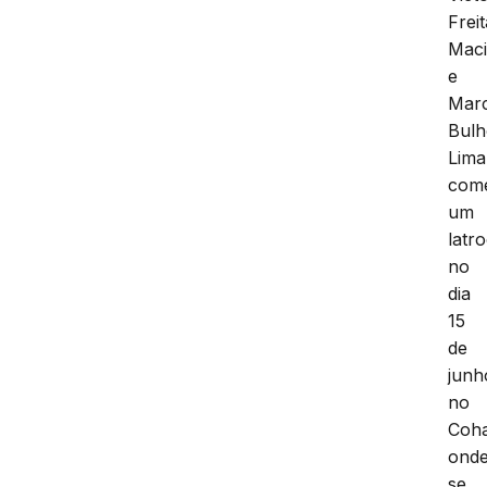
Frei
Maci
e
Mar
Bulh
Lima
com
um
latro
no
dia
15
de
junh
no
Coha
ond
se