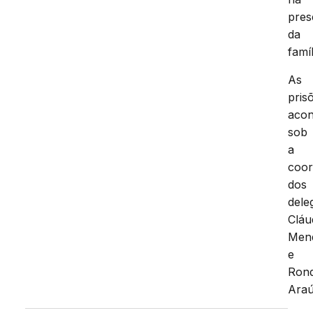
pres
da
famíl
As
pris
aco
sob
a
coo
dos
dele
Cláu
Men
e
Rond
Araú