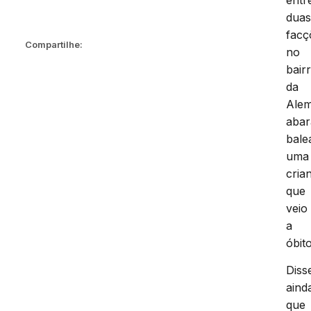
dua
facç
Compartilhe:
no
bair
da
Ale
aba
bale
uma
cria
que
veio
a
óbito
Diss
aind
que