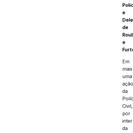
Polic
e
Dele
de
Rou
e
Furt
Em
mais
uma
açã
da
Políc
Civil,
por
inte
da