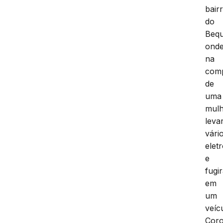
bair
do
Bequ
ond
na
com
de
uma
mul
leva
vári
elet
e
fugi
em
um
veíc
Coro