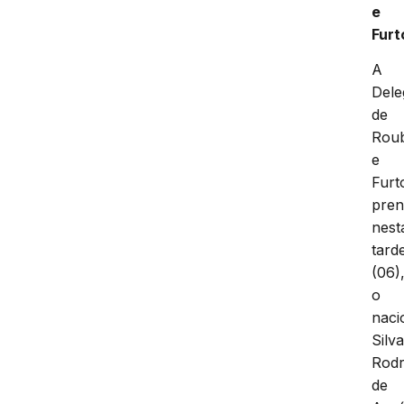
e
Furt
A
Dele
de
Rou
e
Furt
pre
nest
tard
(06)
o
naci
Silv
Rodr
de