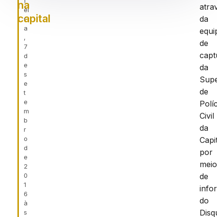
f
na
atra
ei
capital
da
r
a
equi
,
de
7
capt
d
e
da
s
Supe
e
de
t
e
Políc
m
Civil
b
da
r
o
Capit
d
por
e
mei
2
0
de
1
info
6
do
à
Disq
s