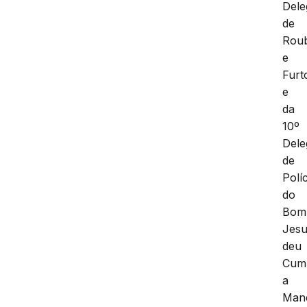
Dele
de
Rou
e
Furt
e
da
10º
Dele
de
Políc
do
Bom
Jesu
deu
Cum
a
Man