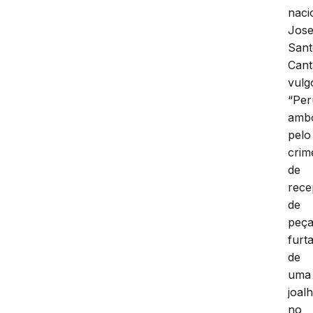
naci
Jose
Sant
Cant
vulg
“Per
amb
pelo
crim
de
rece
de
peç
furt
de
uma
joalh
no