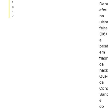
1
Denú
1:
efet
4
na
7
ulti
feira
(06)
a
pris
em
flag
da
naci
Quei
da
Conc
San
e
do