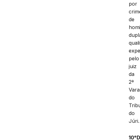
por
crim
de
homi
dupl
qual
expe
pelo
juiz
da
2ª
Vara
do
Trib
do
Júri.
10°D