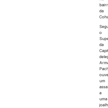
bair
da
Coh
Seg
o
Supe
da
Capi
dele
Arm
Pac
ouv
um
assa
a
uma
joalh