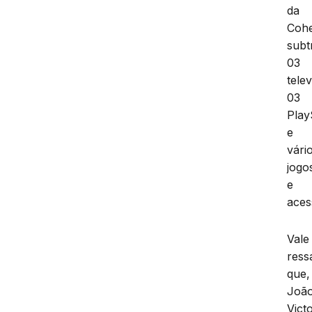
da
Coh
subt
03
telev
03
Play
e
vári
jogo
e
aces
Vale
ress
que,
Joã
Vict