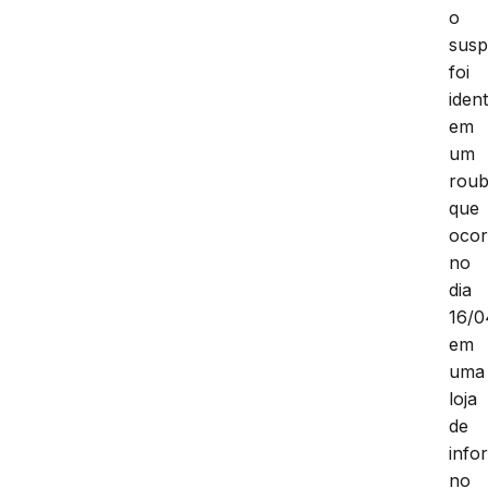
o
susp
foi
ident
em
um
rou
que
ocor
no
dia
16/0
em
uma
loja
de
info
no