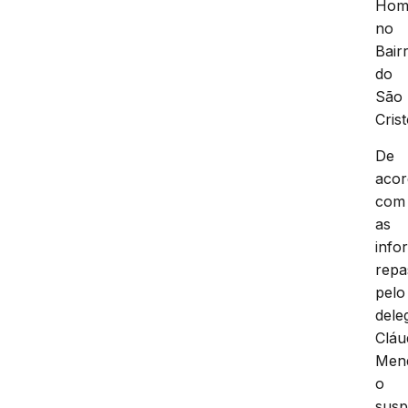
Homi
no
Bair
do
São
Cris
De
aco
com
as
info
repa
pelo
dele
Cláu
Men
o
susp