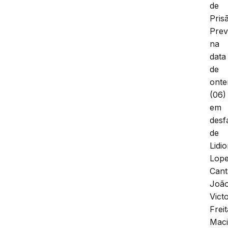
de
Pris
Prev
na
data
de
ont
(06)
em
desf
de
Lidi
Lop
Cant
Joã
Vict
Frei
Maci