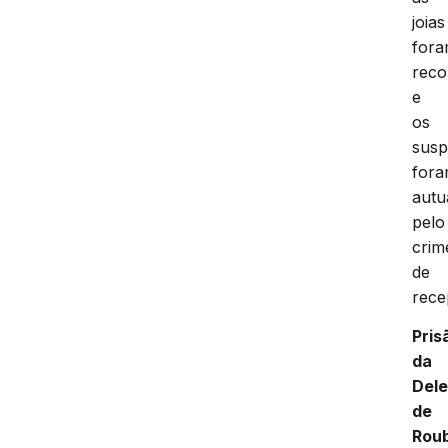
joias
for
reco
e
os
susp
for
autu
pelo
crim
de
rece
Pris
da
Dele
de
Rou