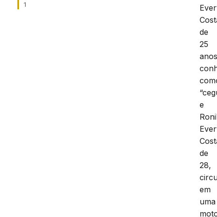
1
Ever
Cost
de
25
anos
conh
com
“ceg
e
Roni
Ever
Cost
de
28,
circ
em
uma
mot