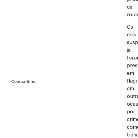
de
roub
Os
dois
susp
já
for
pres
em
flag
Compartilhe:
em
outr
ocas
por
crim
com
tráfi