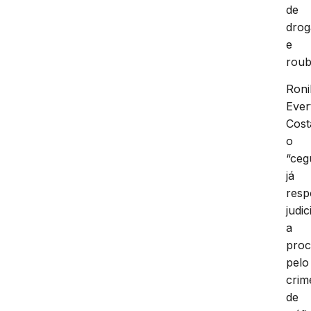
de
drog
e
roub
Roni
Ever
Cost
o
“ceg
já
res
judi
a
proc
pelo
crim
de