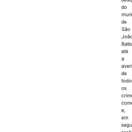
do
muni
de
São
Joã
Batis
até
a
aver
de
todo
os
crim
come
e,
em
segu