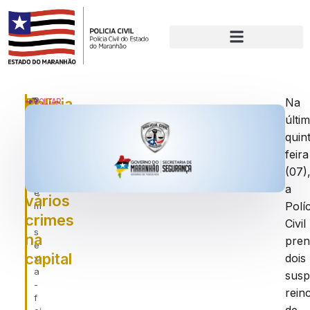
Polícia
P
Na
VOLTAR
u
últi
Civil
bl
quin
prende
ic
a
feira
suspeitos
d
(07)
de
o
a
e
vários
Políc
m
crimes
:
Civil
s
na
pre
e
capital
dois
xt
a
susp
-
rein
f