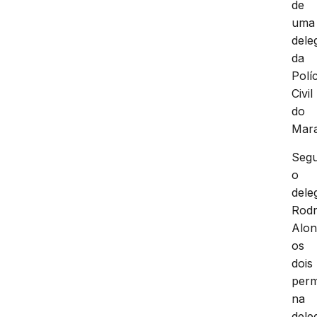
de
uma
dele
da
Políc
Civil
do
Mar
Seg
o
dele
Rodr
Alon
os
dois
per
na
dele