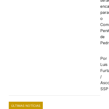
serã
enc
para
o
Com
Peni
de
Pedr
Por
Luis
Furt
/
Asc
SSP
ÚLTIMAS NOTÍCIAS