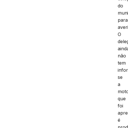
do
muni
para
aver
O
dele
aind
não
tem
info
se
a
mot
que
foi
apre
é
prod