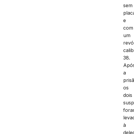
sem
plac
e
com
um
revó
cali
38.
Apó
a
pris
os
dois
susp
for
leva
à
dele