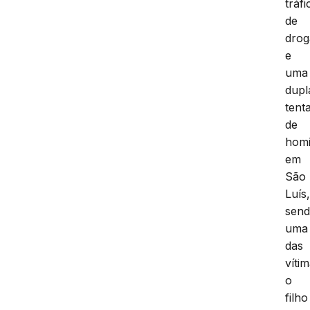
tráfi
de
drog
e
uma
dupl
tenta
de
homi
em
São
Luís
sen
uma
das
víti
o
filho