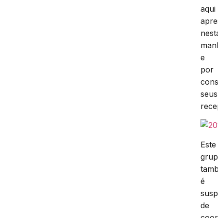
aqui
apre
nest
man
e
por
cons
seus
rece
Este
gru
tam
é
susp
de
coor