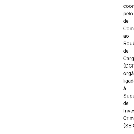
coo
pelo
de
Com
ao
Rou
de
Carg
(DCR
órg
liga
à
Supe
de
Inve
Crim
(SEI