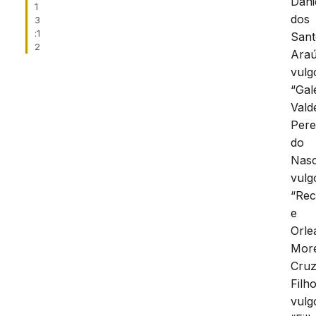
Dani
1
dos
3
:1
Sant
2
Araú
vulg
“Gal
Vald
Pere
do
Nasc
vulg
“Rec
e
Orle
More
Cru
Filho
vulg