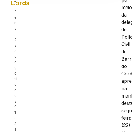
por
a
Corda
-
mei
f
da
ei
dele
r
a
de
,
Políc
2
Civil
2
d
de
e
Barr
a
do
g
o
Cor
st
apre
o
na
d
man
e
2
dest
0
segu
1
feira
6
à
(22),
s