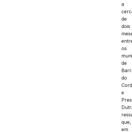
a
cerc
de
dois
mese
entr
os
muni
de
Barr
do
Cor
e
Pres
Dutr
ress
que,
em