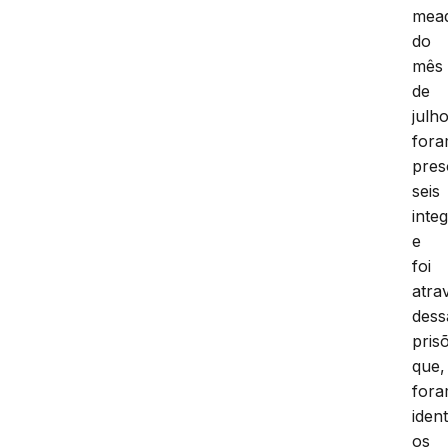
mea
do
mês
de
julh
for
pres
seis
inte
e
foi
atra
dess
pris
que,
for
ident
os