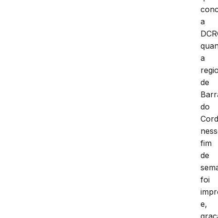
con
a
DCR
quan
a
regi
de
Barr
do
Cord
ness
fim
de
sem
foi
impr
e,
graç