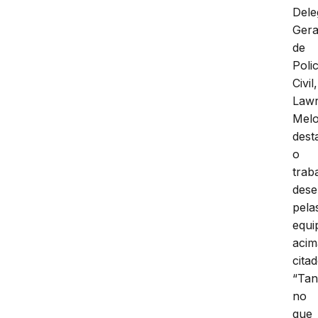
Dele
Gera
de
Polic
Civil,
Law
Melo
dest
o
trab
des
pela
equi
acim
citad
“Tan
no
que