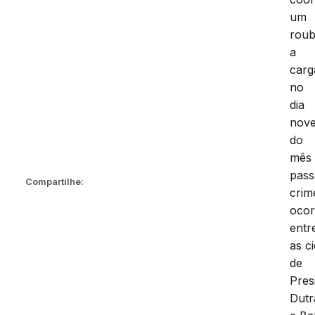
um
rou
a
carg
no
dia
nov
do
mês
pass
Compartilhe:
crim
ocor
entr
as c
de
Pres
Dutr