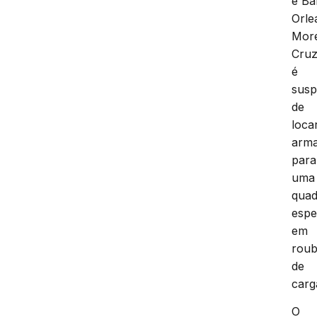
e Ba
Orle
More
Cru
é
susp
de
loca
arm
para
uma
quad
espe
em
rou
de
carg
O