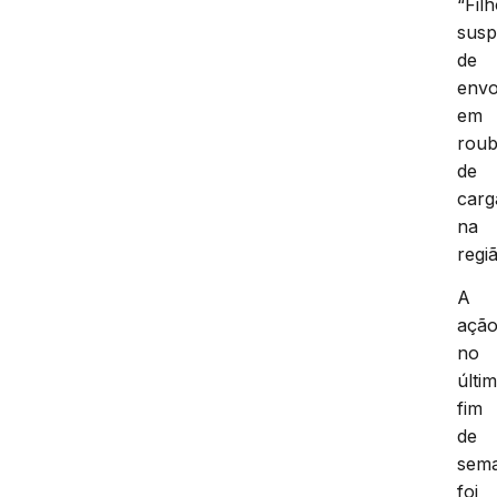
“Filh
susp
de
envo
em
rou
de
carg
na
regi
A
açã
no
últi
fim
de
sem
foi