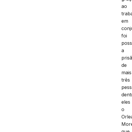
ao
trab
em
conj
foi
poss
a
pris
de
mais
três
pess
dent
eles
o
Orle
More
que