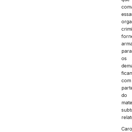
com
essa
orga
crim
forn
arm
para
os
dema
fica
com
part
do
mate
subt
rela
Caro