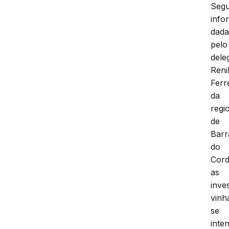
Seg
info
dada
pelo
dele
Reni
Ferre
da
regi
de
Barr
do
Cord
as
inve
vin
se
inte