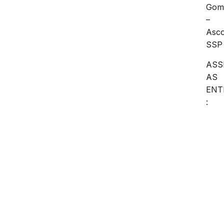
Gom
–
Asc
SSP
ASS
AS
ENT
: