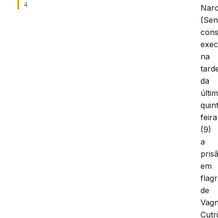
4
Narc
(Sen
cons
exec
na
tard
da
últi
quin
feira
(9)
a
pris
em
flag
de
Vag
Cutr