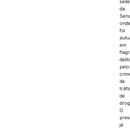
sede
da
Sena
ond
foi
autu
em
flag
delit
pelo
crim
de
tráfi
de
drog
O
pres
já