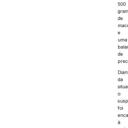
500
gra
de
mac
e
uma
bala
de
prec
Dian
da
situ
o
susp
foi
enc
à