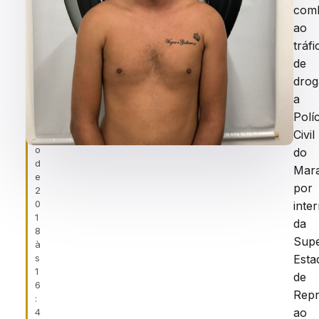
ei
COROADO
com
r
ao
a
,
tráfi
9
de
d
drog
e
m
a
a
Políc
r
Civil
ç
o
do
d
Mar
e
por
2
0
inte
1
da
8
Supe
à
s
Esta
1
de
6
Rep
:
ao
4