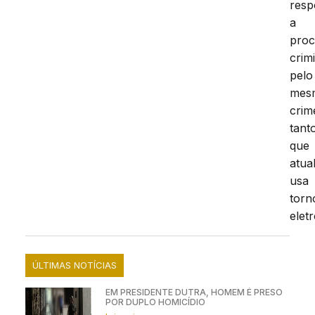
res
a
proc
crim
pelo
mes
crim
tant
que
atua
usa
torn
elet
ÚLTIMAS NOTÍCIAS
EM PRESIDENTE DUTRA, HOMEM É PRESO
POR DUPLO HOMICÍDIO