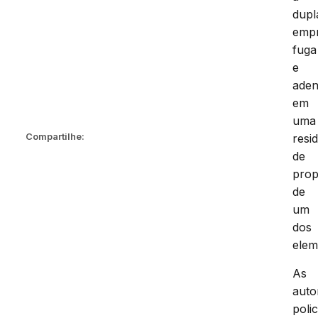
dupl
emp
fuga
e
aden
em
uma
Compartilhe:
resi
de
prop
de
um
dos
elem
As
auto
polic