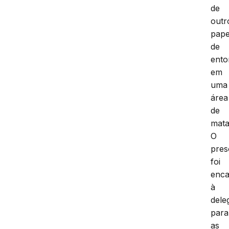
de
outr
pape
de
ento
em
uma
área
de
mata
O
pres
foi
enc
à
dele
para
as