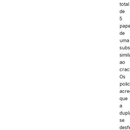
total
de
5
pape
de
uma
subs
simil
ao
crac
Os
polic
acre
que
a
dupl
se
desf