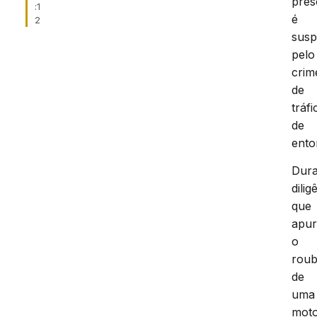
pres
:1
é
2
susp
pelo
crim
de
tráfi
de
ento
Dura
dilig
que
apu
o
rou
de
uma
moto