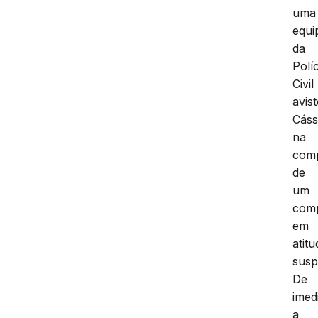
uma
equi
da
Políc
Civil
avis
Cáss
na
com
de
um
com
em
atit
susp
De
imed
a