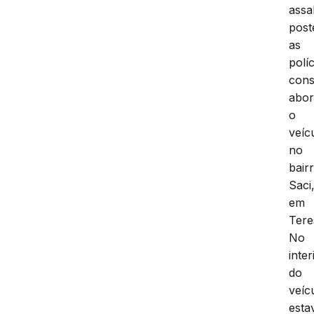
assa
post
as
políc
cons
abor
o
veíc
no
bair
Saci
em
Tere
No
inter
do
veíc
esta