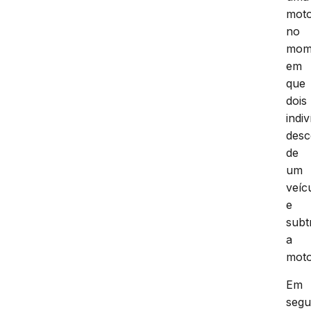
moto
no
mom
em
que
dois
indi
des
de
um
veíc
e
subt
a
moto
Em
segu