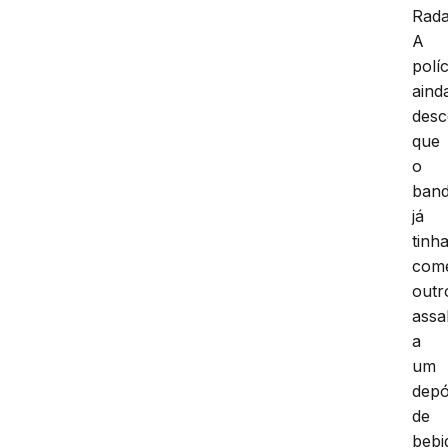
Rad
A
políc
aind
desc
que
o
ban
já
tinh
come
outr
assa
a
um
depó
de
bebi