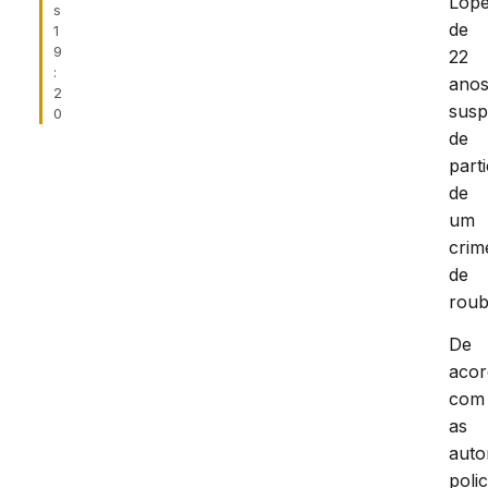
Lope
s
de
1
9
22
:
anos
2
susp
0
de
part
de
um
crim
de
roub
De
aco
com
as
auto
polic