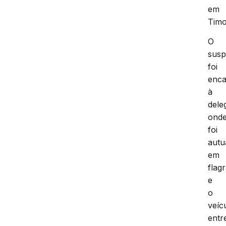
em
Timo
O
susp
foi
enc
à
dele
ond
foi
autu
em
flag
e
o
veíc
entr