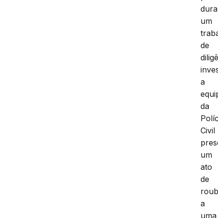
dura
um
trab
de
dilig
inves
a
equi
da
Políc
Civil
pres
um
ato
de
rou
a
uma