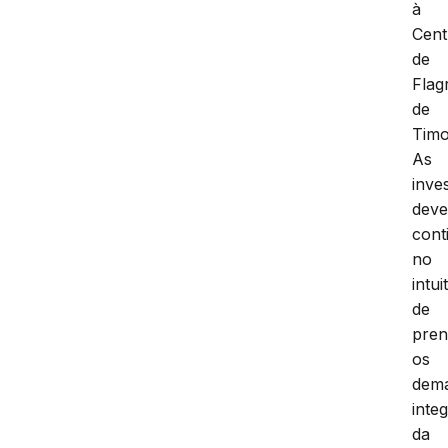
à
Cent
de
Flag
de
Tim
As
inve
dev
cont
no
intui
de
pren
os
dema
inte
da