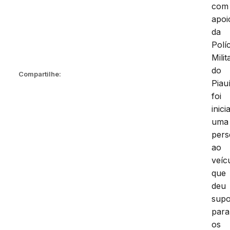
com
apoi
da
Políc
Milit
do
Compartilhe:
Piauí
foi
inici
uma
pers
ao
veíc
que
deu
supo
para
os