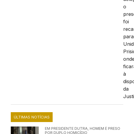
o
pres
foi
reca
para
Unid
Prisi
ond
ficar
à
disp
da
Just
ÚLTIMAS NOTÍCIAS
EM PRESIDENTE DUTRA, HOMEM É PRESO
POR DUPLO HOMICÍDIO