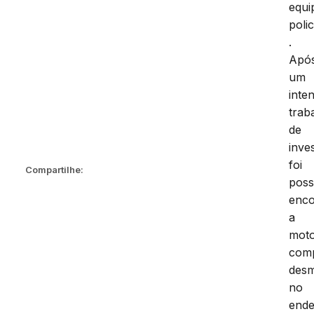
equi
polic
.
Apó
um
inte
trab
de
inves
foi
Compartilhe:
poss
enco
a
moto
com
des
no
end