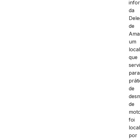
info
da
Dele
de
Amar
um
loca
que
serv
para
prát
de
des
de
mot
foi
loca
por