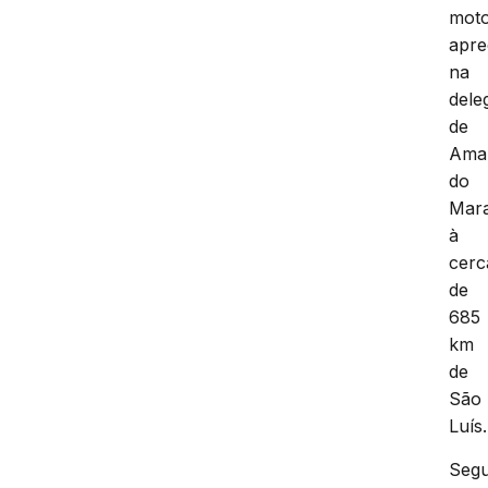
moto
apre
na
dele
de
Ama
do
Mar
à
cerc
de
685
km
de
São
Luís.
Seg