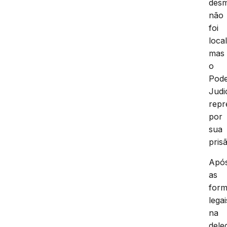
des
não
foi
loca
mas
o
Pod
Judi
repr
por
sua
pris
Apó
as
form
legai
na
dele