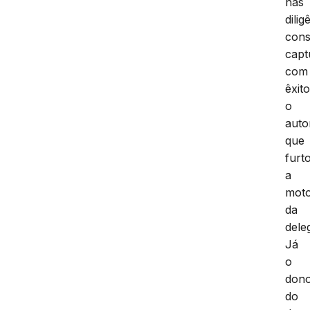
nas
dilig
cons
capt
com
êxit
o
auto
que
furt
a
moto
da
dele
Já
o
don
do