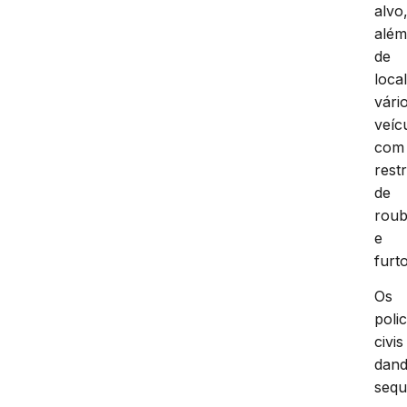
alvo
alé
de
local
vári
veíc
com
rest
de
rou
e
furto
Os
polic
civis
dan
sequ