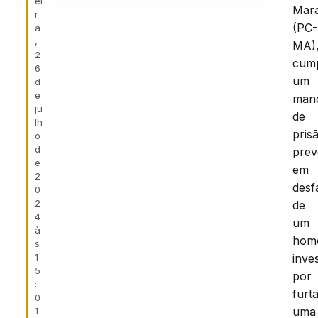
ei
Mar
r
(PC-
a
,
MA)
2
cum
6
um
d
e
man
ju
de
lh
pris
o
d
prev
e
em
2
desf
0
2
de
4
um
à
hom
s
1
inve
5
por
:
furt
0
uma
1