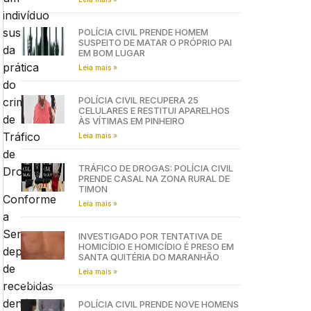
indivíduo
suspeito
POLÍCIA CIVIL PRENDE HOMEM
SUSPEITO DE MATAR O PRÓPRIO PAI
da
EM BOM LUGAR
prática
Leia mais »
do
POLÍCIA CIVIL RECUPERA 25
crime
CELULARES E RESTITUI APARELHOS
de
ÀS VÍTIMAS EM PINHEIRO
Tráfico
Leia mais »
de
TRÁFICO DE DROGAS: POLÍCIA CIVIL
Drogas.
PRENDE CASAL NA ZONA RURAL DE
TIMON
Conforme
Leia mais »
a
Senarc,
INVESTIGADO POR TENTATIVA DE
HOMICÍDIO E HOMICÍDIO É PRESO EM
depois
SANTA QUITÉRIA DO MARANHÃO
de
Leia mais »
recebidas
denúncias
POLÍCIA CIVIL PRENDE NOVE HOMENS