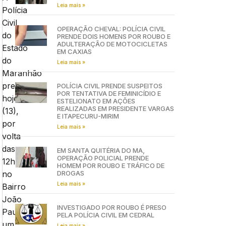
Leia mais »
Polícia
Civil
OPERAÇÃO CHEVAL: POLÍCIA CIVIL
do
PRENDE DOIS HOMENS POR ROUBO E
ADULTERAÇÃO DE MOTOCICLETAS
Estado
EM CAXIAS
do
Leia mais »
Maranhão
prendeu
POLÍCIA CIVIL PRENDE SUSPEITOS
POR TENTATIVA DE FEMINICÍDIO E
hoje
ESTELIONATO EM AÇÕES
REALIZADAS EM PRESIDENTE VARGAS
(13),
E ITAPECURU-MIRIM
por
Leia mais »
volta
das
EM SANTA QUITÉRIA DO MA,
OPERAÇÃO POLICIAL PRENDE
12h,
HOMEM POR ROUBO E TRÁFICO DE
DROGAS
no
Leia mais »
Bairro
João
INVESTIGADO POR ROUBO É PRESO
Paulo,
PELA POLÍCIA CIVIL EM CEDRAL
um
Leia mais »