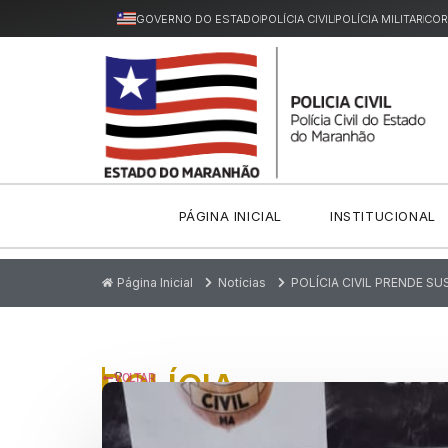
GOVERNO DO ESTADO
POLÍCIA CIVIL
POLÍCIA MILITAR
COR
PÁGINA INICIAL
INSTITUCIONAL
Página Inicial
Notícias
POLÍCIA CIVIL PRENDE S
POLÍCIA
P
VOLTAR
u
CIVIL
bl
ic