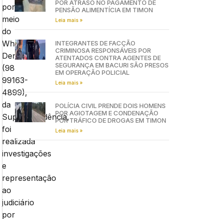
POR ATRASO NO PAGAMENTO DE
por
PENSÃO ALIMENTÍCIA EM TIMON
meio
Leia mais »
do
Whatsapp
INTEGRANTES DE FACÇÃO
CRIMINOSA RESPONSÁVEIS POR
Denúncia
ATENTADOS CONTRA AGENTES DE
SEGURANÇA EM BACURI SÃO PRESOS
(98
EM OPERAÇÃO POLICIAL
99163-
Leia mais »
4899),
da
POLÍCIA CIVIL PRENDE DOIS HOMENS
POR AGIOTAGEM E CONDENAÇÃO
Superintendência,
POR TRÁFICO DE DROGAS EM TIMON
foi
Leia mais »
realizada
investigações
e
representação
ao
judiciário
por