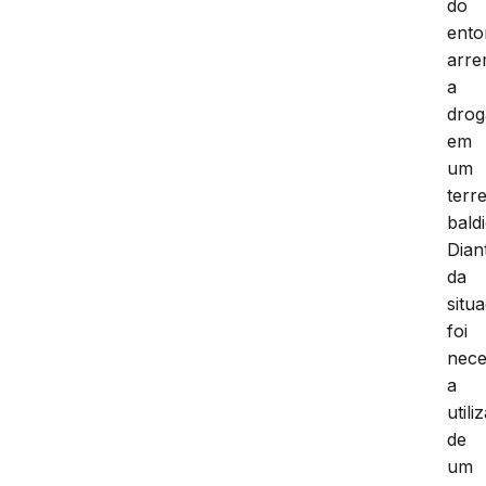
do
ento
arr
a
drog
em
um
terr
baldi
Dian
da
situ
foi
nece
a
utili
de
um