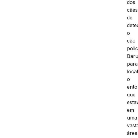
dos
cães
de
dete
o
cão
polic
Baru
para
local
o
ento
que
esta
em
uma
vast
área