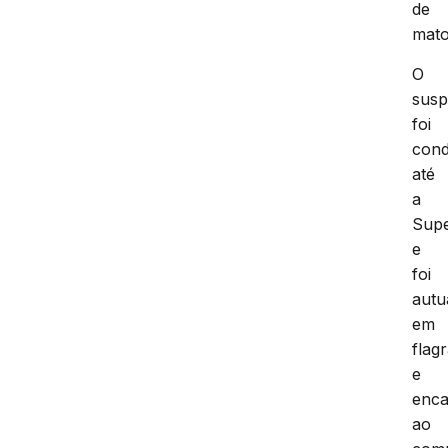
de
mato
O
susp
foi
cond
até
a
Supe
e
foi
autu
em
flag
e
enc
ao