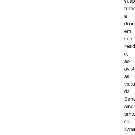
susp
traf
a
drog
em
sua
resi
e,
ao
avist
as
viat
da
Sena
aind
tent
se
livra