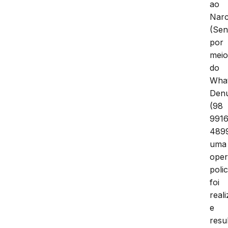
ao
Narc
(Sen
por
mei
do
Wha
Den
(98
9916
4899
uma
ope
polic
foi
real
e
resu