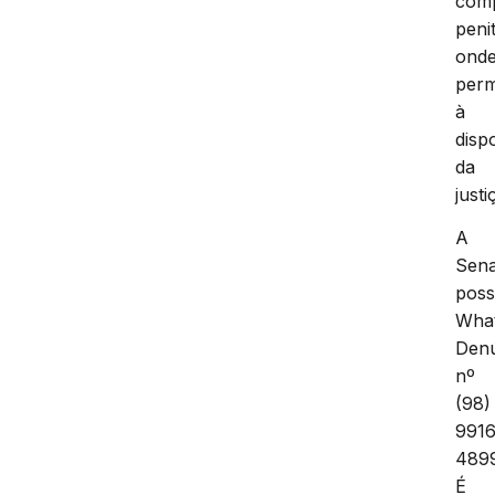
com
peni
ond
per
à
disp
da
justi
A
Sen
poss
Wha
Den
nº
(98)
9916
489
É