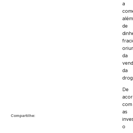
a
come
alé
de
dinh
frac
oriu
da
ven
da
drog
De
aco
com
as
Compartilhe:
inve
o