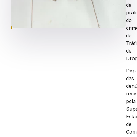
0
da
9
prát
:
do
4
0
crim
de
Tráf
de
Drog
Depo
das
denú
rece
pela
Supe
Esta
de
Com