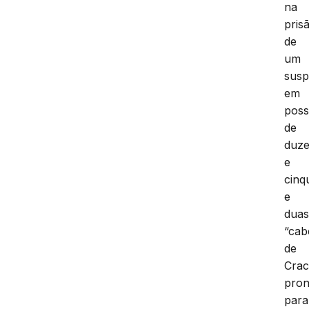
na
pris
de
um
susp
em
pos
de
duze
e
cinq
e
dua
“cab
de
Cra
pron
para