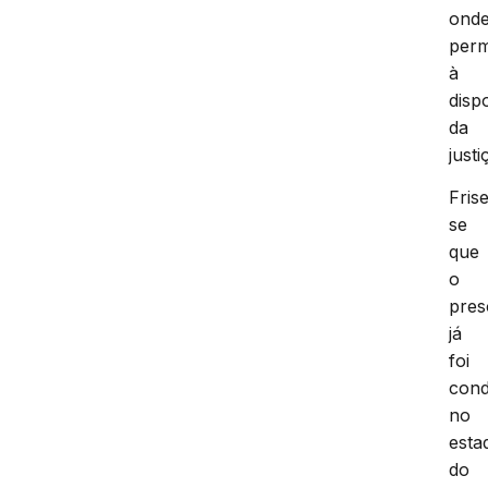
ond
per
à
disp
da
justi
Fris
se
que
o
pres
já
foi
con
no
esta
do