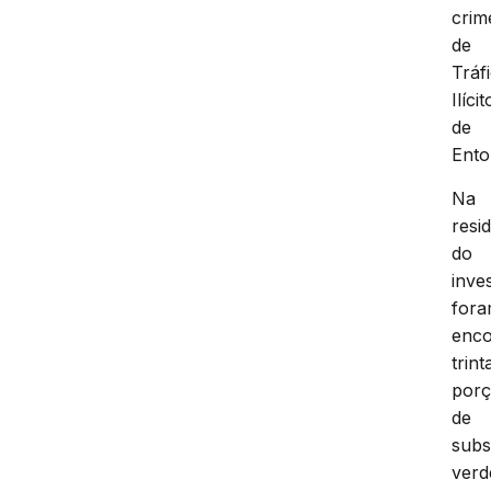
crim
de
Tráf
Ilícit
de
Ento
Na
resi
do
inve
for
enco
trint
por
de
subs
verd