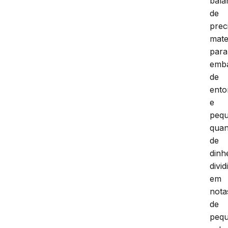
bala
de
prec
mate
para
emb
de
ento
e
peq
quan
de
dinh
divid
em
nota
de
peq