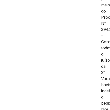
mei
do
Pro
N°
394.
–
Coro
toda
o
juíz
da
2°
Vara
havi
inde
o
pedi
Nos