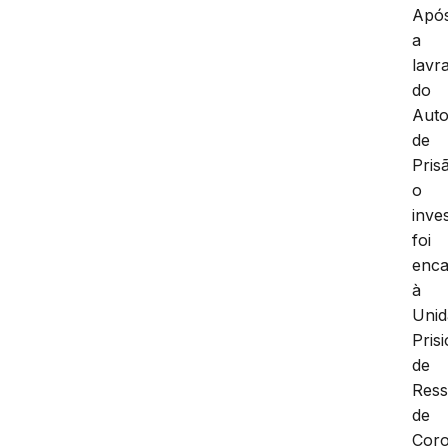
Apó
a
lavr
do
Aut
de
Pris
o
inve
foi
enc
à
Unid
Pris
de
Ress
de
Coro