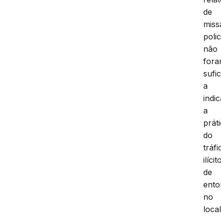
de
miss
polic
não
for
sufi
a
indic
a
prát
do
tráfi
ilícit
de
ento
no
local