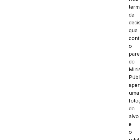
term
da
deci
que
cont
o
pare
do
Mini
Públ
ape
uma
foto
do
alvo
e
o
relat