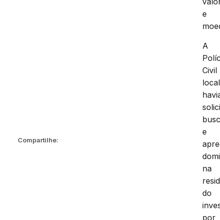
valo
e
moe
A
Políc
Civil
loca
havi
solic
bus
e
Compartilhe:
apr
domic
na
resi
do
inve
por