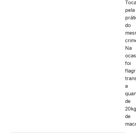
Toca
pela
prát
do
mes
crim
Na
ocas
foi
flag
tran
a
quan
de
20k
de
mac