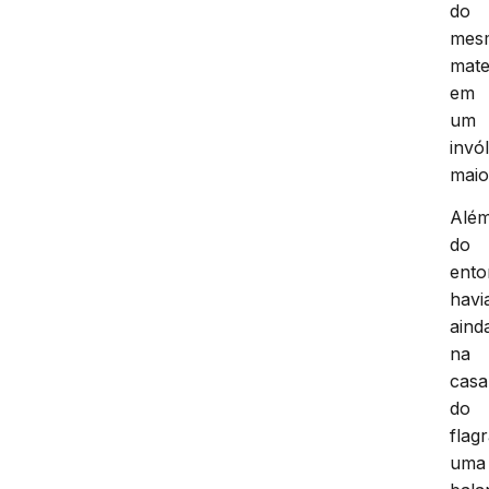
do
mes
mate
em
um
invó
maio
Alé
do
ento
havi
aind
na
casa
do
flag
uma