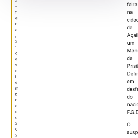
a
feira
-
na
f
ei
cida
r
de
a
Açai
,
2
um
1
Man
d
de
e
s
Pris
e
Defin
t
em
e
m
desf
b
do
r
naci
o
d
F.G.D
e
2
O
0
susp
2