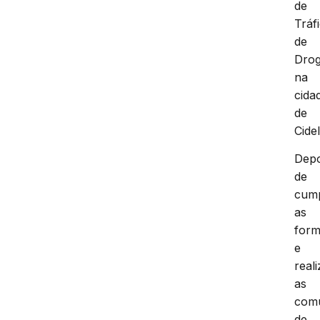
de
Tráf
de
Dro
na
cida
de
Cide
Depo
de
cump
as
form
e
real
as
com
de