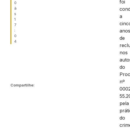
foi
0
à
con
s
a
1
cinc
7
ano
:
0
de
4
recl
nos
auto
do
Pro
nº
Compartilhe:
000
55.2
pela
prát
do
crim