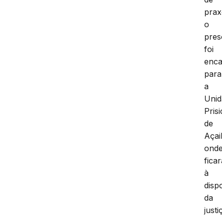
prax
o
pres
foi
enc
para
a
Unid
Pris
de
Açai
ond
ficar
à
disp
da
justi