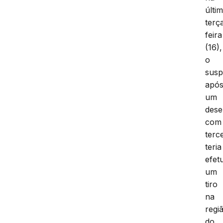
últi
terç
feira
(16),
o
susp
apó
um
dese
com
terc
teria
efet
um
tiro
na
regi
do