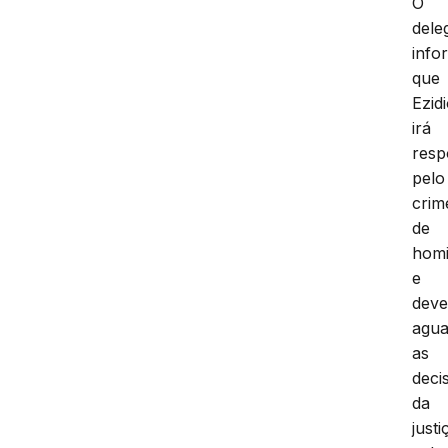
O
dele
info
que
Ezid
irá
resp
pelo
crim
de
homi
e
dev
agua
as
deci
da
justi