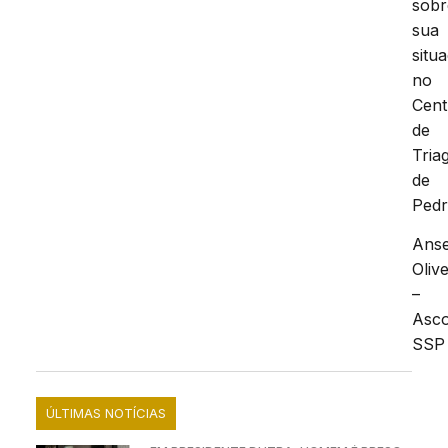
sobr
sua
situ
no
Cent
de
Tria
de
Pedr
Ans
Olive
–
Asc
SSP
ÚLTIMAS NOTÍCIAS