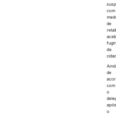
susp
com
med
de
reta
aca
fugi
da
cida
Aind
de
aco
com
o
dele
apó
o