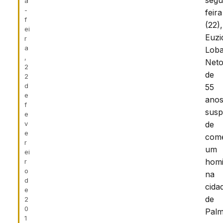
segu
a
-
feira
f
(22),
ei
Euzi
r
a
Loba
,
Neto
2
de
2
d
55
e
anos
f
susp
e
v
de
e
com
r
um
ei
homi
r
o
na
d
cida
e
de
2
0
Palm
1