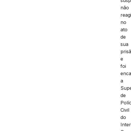
susp
não
reag
no
ato
de
sua
pris
e
foi
enc
a
Supe
de
Políc
Civil
do
Inter