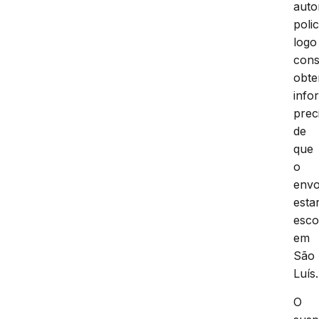
auto
polic
logo
cons
obte
info
prec
de
que
o
envo
estar
esco
em
São
Luís.
O