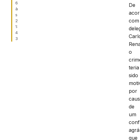
6
De
à
aco
s
com
2
1:
dele
4
Carl
3
Rena
o
crim
teria
sido
moti
por
cau
de
um
confl
agrá
que