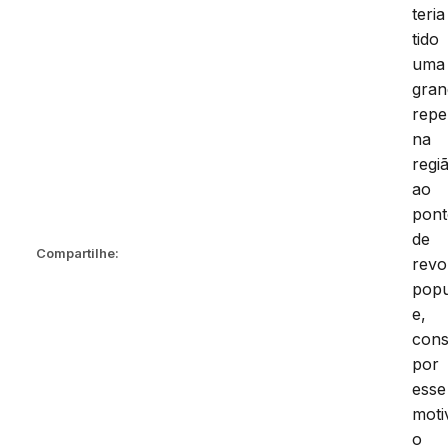
teria
tido
uma
gran
repe
na
regi
ao
pon
de
Compartilhe:
revo
popu
e,
cons
por
esse
moti
o