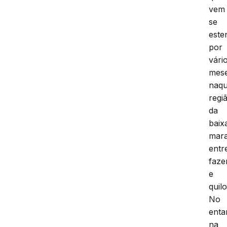
vem
se
este
por
vári
mes
naqu
regi
da
baix
mar
entr
faze
e
quil
No
enta
na