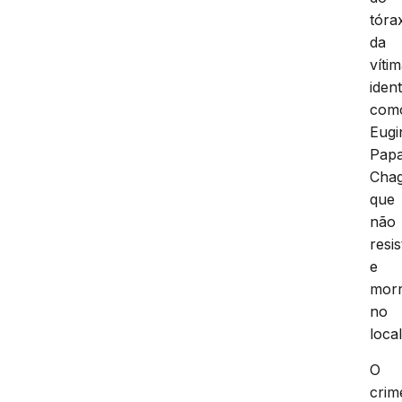
tóra
da
víti
ident
com
Eugi
Pap
Chag
que
não
resis
e
mor
no
local
O
crim