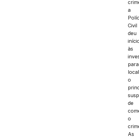
crim
a
Políc
Civil
deu
iníci
às
inve
para
local
o
prin
susp
de
com
o
crim
As