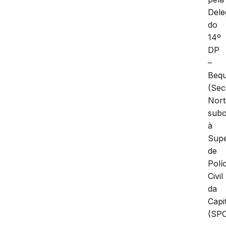
Dele
do
14º
DP
–
Beq
(Sec
Nort
subo
à
Supe
de
Políc
Civil
da
Capi
(SPC