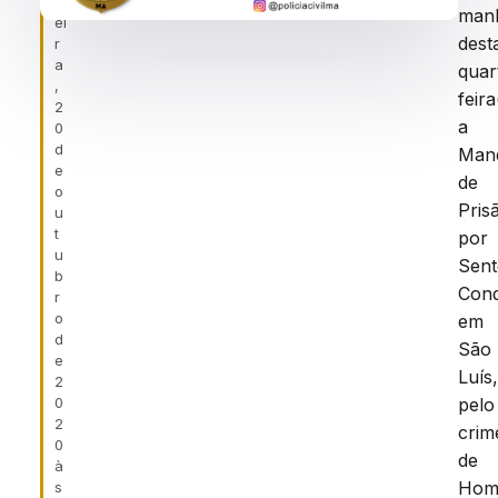
f
man
ei
dest
r
a
quar
,
feira
2
a
0
d
Man
e
de
o
Pris
u
t
por
u
Sen
b
Cond
r
o
em
d
São
e
Luís
2
0
pelo
2
crim
0
de
à
Homi
s