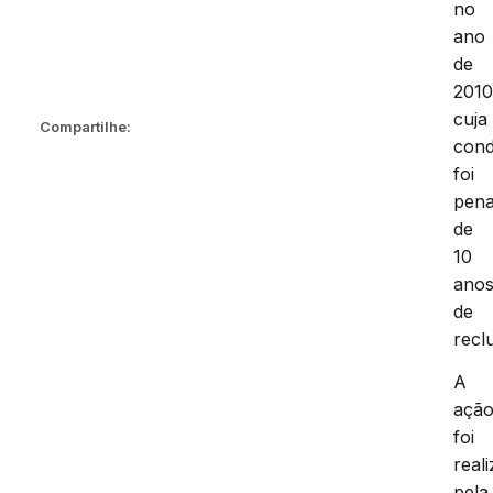
no
ano
de
2010
cuja
Compartilhe:
con
foi
pen
de
10
ano
de
recl
A
açã
foi
real
pela