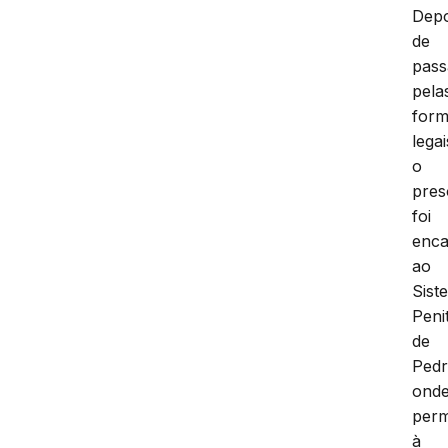
Depo
de
pass
pela
form
legai
o
pres
foi
enc
ao
Sist
Peni
de
Pedr
ond
per
à