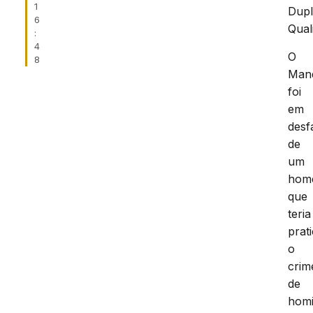
1
Dup
6
Qual
:
4
O
8
Man
foi
em
desf
de
um
hom
que
teria
prat
o
crim
de
homi