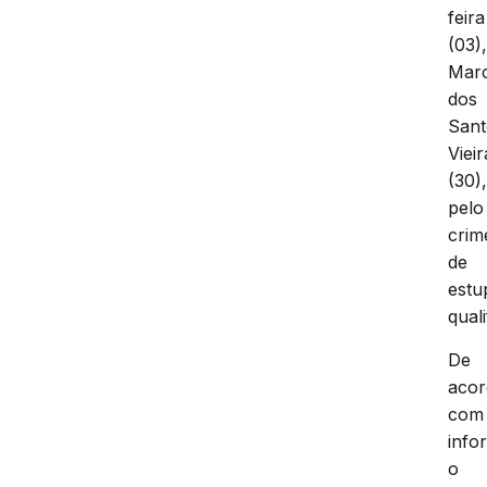
feira
(03)
Mar
dos
Sant
Vieir
(30)
pelo
crim
de
estu
quali
De
aco
com
info
o