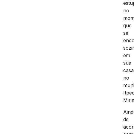
estu
no
mom
que
se
enco
sozi
em
sua
casa
no
muni
Itpe
Miri
Aind
de
aco