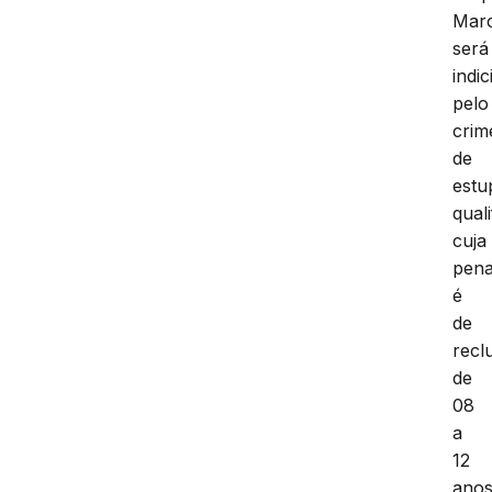
Mar
será
indi
pelo
crim
de
estu
quali
cuja
pen
é
de
recl
de
08
a
12
anos