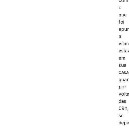
com
o
que
foi
apur
a
víti
esta
em
sua
casa
qua
por
volt
das
09h,
se
dep