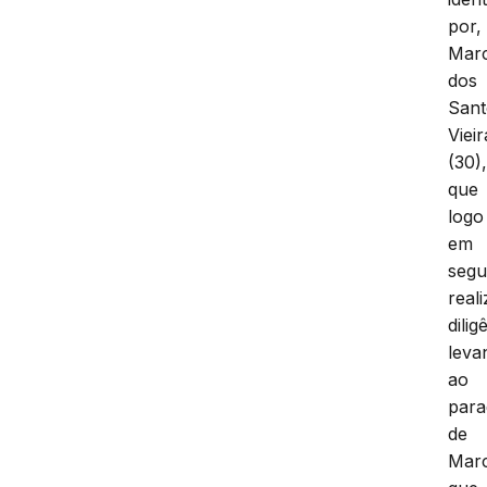
por,
Mar
dos
Sant
Vieir
(30)
que
logo
em
segu
real
dilig
leva
ao
para
de
Marc