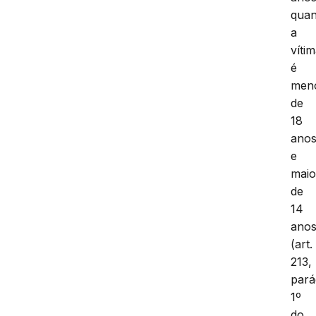
qua
a
víti
é
men
de
18
ano
e
maio
de
14
ano
(art.
213,
pará
1º
do