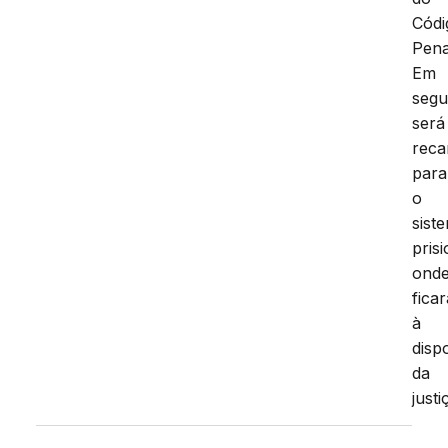
Códi
Pena
Em
segu
será
reca
para
o
sist
prisi
ond
ficar
à
disp
da
justi