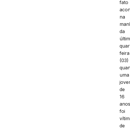
fato
acon
na
man
da
últi
quar
feira
(03)
qua
uma
jove
de
16
anos
foi
víti
de