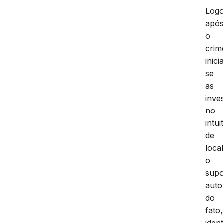
Log
apó
o
crim
inic
se
as
inve
no
intui
de
local
o
supo
auto
do
fato,
ident