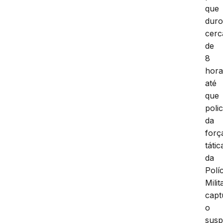
que
dur
cerc
de
8
hora
até
que
polic
da
forç
tátic
da
Políc
Milit
capt
o
susp