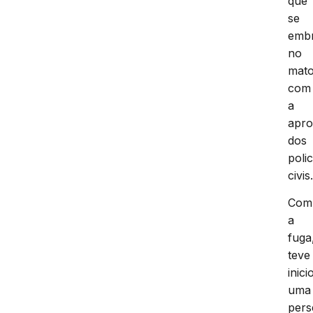
que
se
emb
no
mat
com
a
apr
dos
polic
civis
Com
a
fuga
teve
inici
uma
pers