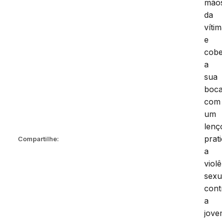
mão
da
víti
e
cobe
a
sua
boc
com
um
lenç
prat
Compartilhe:
a
viol
sexu
cont
a
jove