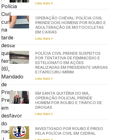
Leia mais »
Polícia
Civil
OPERAÇÃO CHEVAL: POLÍCIA CIVIL
cumpriu,
PRENDE DOIS HOMENS POR ROUBO E
ADULTERAÇÃO DE MOTOCICLETAS
na
EM CAXIAS
tarde
Leia mais »
dessa
quinta-
POLÍCIA CIVIL PRENDE SUSPEITOS
POR TENTATIVA DE FEMINICÍDIO E
feira
ESTELIONATO EM AÇÕES
REALIZADAS EM PRESIDENTE VARGAS
(6),
E ITAPECURU-MIRIM
Mandado
Leia mais »
de
Prisão
EM SANTA QUITÉRIA DO MA,
OPERAÇÃO POLICIAL PRENDE
Preventiva,
HOMEM POR ROUBO E TRÁFICO DE
DROGAS
em
Leia mais »
desfavor
do
INVESTIGADO POR ROUBO É PRESO
nacional
PELA POLÍCIA CIVIL EM CEDRAL
J.
Leia mais »