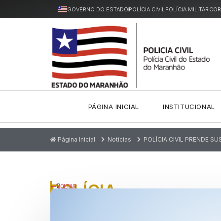
GOVERNO DO ESTADO
POLÍCIA CIVIL
POLÍCIA MILITAR
COR
PÁGINA INICIAL
INSTITUCIONAL
Página Inicial
Notícias
POLÍCIA CIVIL PRENDE S
POLÍCIA
P
VOLTAR
u
CIVIL
bl
ic