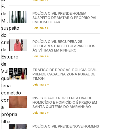
F.
de
POLÍCIA CIVIL PRENDE HOMEM
SUSPEITO DE MATAR O PRÓPRIO PAI
M.,
EM BOM LUGAR
suspeito
Leia mais »
do
POLÍCIA CIVIL RECUPERA 25
crime
CELULARES E RESTITUI APARELHOS
de
ÀS VÍTIMAS EM PINHEIRO
Estupro
Leia mais »
de
TRÁFICO DE DROGAS: POLÍCIA CIVIL
Vulnerável
PRENDE CASAL NA ZONA RURAL DE
que
TIMON
Leia mais »
teria
cometido
INVESTIGADO POR TENTATIVA DE
contra
HOMICÍDIO E HOMICÍDIO É PRESO EM
SANTA QUITÉRIA DO MARANHÃO
a
Leia mais »
própria
filha.
POLÍCIA CIVIL PRENDE NOVE HOMENS